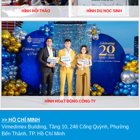
HÌNH HỘI THẢO
HÌNH DU HỌC SINH
HÌNH HOẠT ĐỘNG CÔNG TY
>> HỒ CHÍ MINH
Vimedimex Building, Tầng 10, 246 Cống Quỳnh, Phường
Bến Thành, TP. Hồ Chí Minh