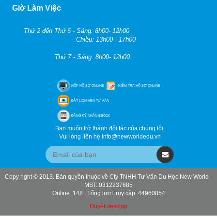
Giờ Làm Việc
Thứ 2 đến Thứ 6 - Sáng: 8h00- 12h00
- Chiều: 13h00 - 17h00
Thứ 7 - Sáng: 8h00- 12h00
NỘP HỒ SƠ ONLINE
KIỂM TRA HỒ SƠ ONLINE
ĐẶT LỊCH HẸN TƯ VẤN
ĐĂNG KÝ NHẬN EBOOK
Bạn muốn trở thành đối tác của chúng tôi.
Vui lòng liên hệ info@newworldedu.vn
Copy right © 2013. Bản quyền thuộc về Cty TNHH Tư Vấn Du Học New World -
MST: 0312237685
Online: 148 | Tổng lượt truy cập: 44960854
Duyệt desktop