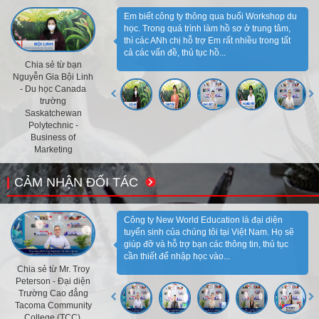
Em biết công ty thông qua buổi Workshop du
học. Trong quá trình làm hồ sơ ở trung tâm,
thì các ANh chị hỗ trợ Em rất nhiều trong tất
cả các vấn đề, thủ tục hồ...
Chia sẻ từ bạn
Nguyễn Gia Bội Linh
- Du học Canada
trường
Saskatchewan
Polytechnic -
Business of
Marketing
CẢM NHẬN ĐỐI TÁC
Công ty New World Education là đại diện
tuyển sinh của chúng tôi tại Việt Nam. Họ sẽ
giúp đỡ và hỗ trợ bạn các thông tin, thủ tục
cần thiết để nhập học vào...
Chia sẻ từ Mr. Troy
Peterson - Đại diện
Trường Cao đẳng
Tacoma Community
College (TCC),