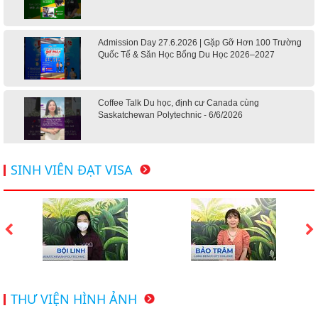
Admission Day 27.6.2026 | Gặp Gỡ Hơn 100 Trường
Quốc Tế & Săn Học Bổng Du Học 2026–2027
Coffee Talk Du học, định cư Canada cùng
Saskatchewan Polytechnic - 6/6/2026
Hội thảo du học Mỹ 18.4.2026 - Đại học Mỹ học phí
SINH VIÊN ĐẠT VISA
dưới 20k/ năm
Du học Mỹ 2026 - Lấy bằng cử nhân lúc 20 tuổi cùng
chương trình High School Completion, Washington
Du học Thụy Sĩ 2026 – Những ưu thế nổi bật đang chờ
THƯ VIỆN HÌNH ẢNH
bạn khám phá