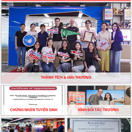
Du học Mỹ năm 2026: Cơ hội học tập và trải nghiệm tại
nền giáo dục hàng đầu
TƯ VẤN DU HỌC TOÀN DIỆN – BƯỚC ĐỆM VỮNG
CHẮC TỪ NEW WORLD EDUCATION
DU HỌC ÚC DẦN TRỞ THÀNH LỰA CHỌN HÀNG
ĐẦU CỦA DU HỌC SINH NĂM 2026 – VÀ TẤT CẢ
ĐỀU CÓ LÝ DO!!
THÀNH TÍCH & GIẢI THƯỞNG
CHẠM GIẤC MƠ DU HỌC MỸ – BẮT ĐẦU TỪ NGÀY
HỘI GHI DANH & SĂN HỌC BỔNG KỲ SPRING 2026
CHỨNG NHẬN TUYỂN SINH
HÌNH ĐỐI TÁC TRƯỜNG