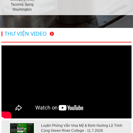
Tacoma, bang
Washington
THƯ VIỆN VIDEO
Luyện Phỏng Vấn Visa Mỹ & Định Hướng Lộ Trình
Cùng Green River College - 11.7.2026