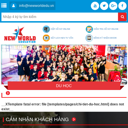
info@newworldedu.vn
NỘP HỒ SƠ ONLINE
KIỂM TRA HỒ SƠ ONLINE
ĐẶT LỊCH HẸN TƯ VẤN
ĐĂNG KÝ NHẬN EBOOK
DU HỌC
__XTemplate fatal error: file [templates/pages/chi-tiet-du-hoc.html] does not
exist__
CẢM NHẬN KHÁCH HÀNG