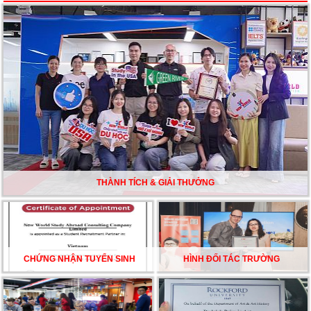
Du học Mỹ năm 2026: Cơ hội học tập và trải nghiệm tại
nền giáo dục hàng đầu
TƯ VẤN DU HỌC TOÀN DIỆN – BƯỚC ĐỆM VỮNG
CHẮC TỪ NEW WORLD EDUCATION
DU HỌC ÚC DẦN TRỞ THÀNH LỰA CHỌN HÀNG
ĐẦU CỦA DU HỌC SINH NĂM 2026 – VÀ TẤT CẢ
ĐỀU CÓ LÝ DO!!
THÀNH TÍCH & GIẢI THƯỞNG
CHẠM GIẤC MƠ DU HỌC MỸ – BẮT ĐẦU TỪ NGÀY
HỘI GHI DANH & SĂN HỌC BỔNG KỲ SPRING 2026
CHỨNG NHẬN TUYỂN SINH
HÌNH ĐỐI TÁC TRƯỜNG