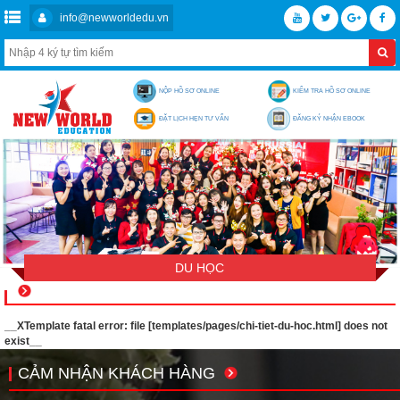
info@newworldedu.vn
NỘP HỒ SƠ ONLINE
KIỂM TRA HỒ SƠ ONLINE
ĐẶT LỊCH HẸN TƯ VẤN
ĐĂNG KÝ NHẬN EBOOK
DU HỌC
__XTemplate fatal error: file [templates/pages/chi-tiet-du-hoc.html] does not
exist__
CẢM NHẬN KHÁCH HÀNG