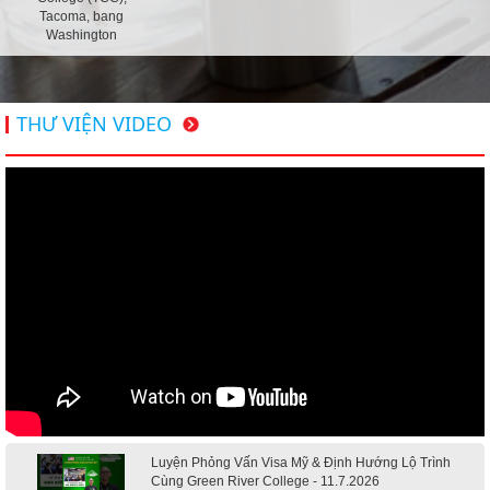
Tacoma, bang
Washington
THƯ VIỆN VIDEO
Luyện Phỏng Vấn Visa Mỹ & Định Hướng Lộ Trình
Cùng Green River College - 11.7.2026