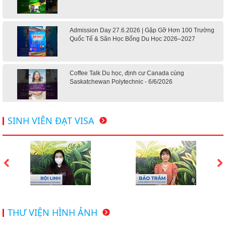
Admission Day 27.6.2026 | Gặp Gỡ Hơn 100 Trường
Quốc Tế & Săn Học Bổng Du Học 2026–2027
Coffee Talk Du học, định cư Canada cùng
Saskatchewan Polytechnic - 6/6/2026
Hội thảo du học Mỹ 18.4.2026 - Đại học Mỹ học phí
SINH VIÊN ĐẠT VISA
dưới 20k/ năm
Du học Mỹ 2026 - Lấy bằng cử nhân lúc 20 tuổi cùng
chương trình High School Completion, Washington
Du học Thụy Sĩ 2026 – Những ưu thế nổi bật đang chờ
THƯ VIỆN HÌNH ẢNH
bạn khám phá