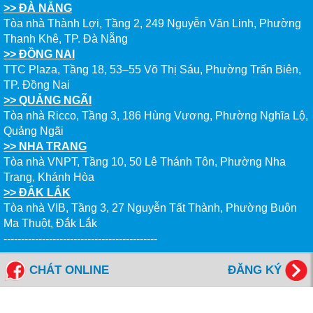
>> ĐÀ NẴNG
Tòa nhà Thành Lợi, Tầng 2, 249 Nguyễn Văn Linh, Phường
Thanh Khê, TP. Đà Nẵng
>> ĐỒNG NAI
TTC Plaza, Tầng 18, 53–55 Võ Thị Sáu, Phường Trấn Biên,
TP. Đồng Nai
>> QUẢNG NGÃI
Tòa nhà Ricco, Tầng 3, 186 Hùng Vương, Phường Nghĩa Lộ,
Quảng Ngãi
>> NHA TRANG
Tòa nhà VNPT, Tầng 10, 50 Lê Thánh Tôn, Phường Nha
Trang, Khánh Hòa
>> ĐẮK LẮK
Tòa nhà VIB, Tầng 3, 27 Nguyễn Tất Thành, Phường Buôn
Ma Thuột, Đắk Lắk
--------------------------------------------
Tổng đài miễn cước: 1800 6577
CHÁT ONLINE
ĐĂNG KÝ
FANPAGES NEW WORLD EDUCATION