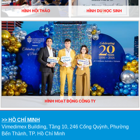
HÌNH HỘI THẢO
HÌNH DU HỌC SINH
HÌNH HOẠT ĐỘNG CÔNG TY
>> HỒ CHÍ MINH
Vimedimex Building, Tầng 10, 246 Cống Quỳnh, Phường
Bến Thành, TP. Hồ Chí Minh