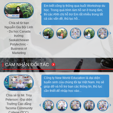
Em biết công ty thông qua buổi Workshop du
học. Trong quá trình làm hồ sơ ở trung tâm,
thì các ANh chị hỗ trợ Em rất nhiều trong tất
cả các vấn đề, thủ tục hồ...
Chia sẻ từ bạn
Nguyễn Gia Bội Linh
- Du học Canada
trường
Saskatchewan
Polytechnic -
Business of
Marketing
CẢM NHẬN ĐỐI TÁC
Công ty New World Education là đại diện
tuyển sinh của chúng tôi tại Việt Nam. Họ sẽ
giúp đỡ và hỗ trợ bạn các thông tin, thủ tục
cần thiết để nhập học vào...
Chia sẻ từ Mr. Troy
Peterson - Đại diện
Trường Cao đẳng
Tacoma Community
College (TCC),