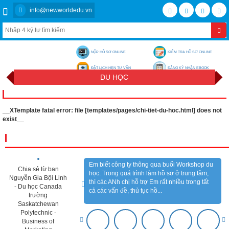
info@newworldedu.vn
NỘP HỒ SƠ ONLINE
KIỂM TRA HỒ SƠ ONLINE
ĐẶT LỊCH HẸN TƯ VẤN
ĐĂNG KÝ NHẬN EBOOK
DU HỌC
__XTemplate fatal error: file [templates/pages/chi-tiet-du-hoc.html] does not
exist__
CẢM NHẬN KHÁCH HÀNG
Em biết công ty thông qua buổi Workshop du
Chia sẻ từ bạn
học. Trong quá trình làm hồ sơ ở trung tâm,
Nguyễn Gia Bội Linh
thì các ANh chị hỗ trợ Em rất nhiều trong tất
- Du học Canada
cả các vấn đề, thủ tục hồ...
trường
Saskatchewan
Polytechnic -
Business of