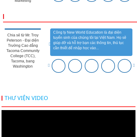
Marketing
CẢM NHẬN ĐỐI TÁC
Công ty New World Education là đại diện
Chia sẻ từ Mr. Troy
tuyển sinh của chúng tôi tại Việt Nam. Họ sẽ
Peterson - Đại diện
giúp đỡ và hỗ trợ bạn các thông tin, thủ tục
Trường Cao đẳng
cần thiết để nhập học vào...
Tacoma Community
College (TCC),
Tacoma, bang
Washington
THƯ VIỆN VIDEO