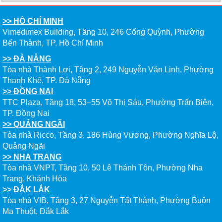
>> HỒ CHÍ MINH
CHẠM GIẤC MƠ DU HỌC MỸ – BẮT ĐẦU TỪ NGÀY
Vimedimex Building, Tầng 10, 246 Cống Quỳnh, Phường
HỘI GHI DANH & SĂN HỌC BỔNG KỲ SPRING 2026
Bến Thành, TP. Hồ Chí Minh
>> ĐÀ NẴNG
Tòa nhà Thành Lợi, Tầng 2, 249 Nguyễn Văn Linh, Phường
Thanh Khê, TP. Đà Nẵng
>> ĐỒNG NAI
TTC Plaza, Tầng 18, 53–55 Võ Thị Sáu, Phường Trấn Biên,
TP. Đồng Nai
>> QUẢNG NGÃI
Tòa nhà Ricco, Tầng 3, 186 Hùng Vương, Phường Nghĩa Lộ,
Quảng Ngãi
>> NHA TRANG
Tòa nhà VNPT, Tầng 10, 50 Lê Thánh Tôn, Phường Nha
Trang, Khánh Hòa
>> ĐẮK LẮK
Tòa nhà VIB, Tầng 3, 27 Nguyễn Tất Thành, Phường Buôn
Ma Thuột, Đắk Lắk