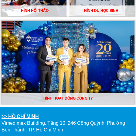
HÌNH HỘI THẢO
HÌNH DU HỌC SINH
HÌNH HOẠT ĐỘNG CÔNG TY
>> HỒ CHÍ MINH
Vimedimex Building, Tầng 10, 246 Cống Quỳnh, Phường
Bến Thành, TP. Hồ Chí Minh