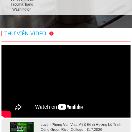
Tacoma, bang
Washington
THƯ VIỆN VIDEO
Luyện Phỏng Vấn Visa Mỹ & Định Hướng Lộ Trình
Cùng Green River College - 11.7.2026