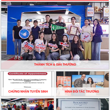
Du học Mỹ năm 2026: Cơ hội học tập và trải nghiệm tại
nền giáo dục hàng đầu
TƯ VẤN DU HỌC TOÀN DIỆN – BƯỚC ĐỆM VỮNG
CHẮC TỪ NEW WORLD EDUCATION
DU HỌC ÚC DẦN TRỞ THÀNH LỰA CHỌN HÀNG
ĐẦU CỦA DU HỌC SINH NĂM 2026 – VÀ TẤT CẢ
ĐỀU CÓ LÝ DO!!
THÀNH TÍCH & GIẢI THƯỞNG
CHẠM GIẤC MƠ DU HỌC MỸ – BẮT ĐẦU TỪ NGÀY
HỘI GHI DANH & SĂN HỌC BỔNG KỲ SPRING 2026
CHỨNG NHẬN TUYỂN SINH
HÌNH ĐỐI TÁC TRƯỜNG