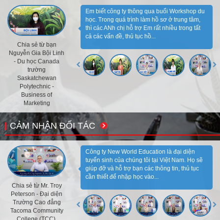
Em biết công ty thông qua buổi Workshop du
học. Trong quá trình làm hồ sơ ở trung tâm,
thì các ANh chị hỗ trợ Em rất nhiều trong tất
cả các vấn đề, thủ tục hồ...
Chia sẻ từ bạn
Nguyễn Gia Bội Linh
- Du học Canada
trường
Saskatchewan
Polytechnic -
Business of
Marketing
CẢM NHẬN ĐỐI TÁC
Công ty New World Education là đại diện
tuyển sinh của chúng tôi tại Việt Nam. Họ sẽ
giúp đỡ và hỗ trợ bạn các thông tin, thủ tục
cần thiết để nhập học vào...
Chia sẻ từ Mr. Troy
Peterson - Đại diện
Trường Cao đẳng
Tacoma Community
College (TCC),