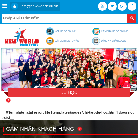
info@newworldedu.vn
NỘP HỒ SƠ ONLINE
KIỂM TRA HỒ SƠ ONLINE
ĐẶT LỊCH HẸN TƯ VẤN
ĐĂNG KÝ NHẬN EBOOK
DU HỌC
__XTemplate fatal error: file [templates/pages/chi-tiet-du-hoc.html] does not
exist__
CẢM NHẬN KHÁCH HÀNG