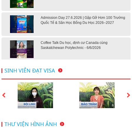
Admission Day 27.6.2026 | Gặp Gỡ Hơn 100 Trường
Quốc Tế & Săn Học Bổng Du Học 2026–2027
Coffee Talk Du học, định cư Canada cùng
Saskatchewan Polytechnic - 6/6/2026
Hội thảo du học Mỹ 18.4.2026 - Đại học Mỹ học phí
SINH VIÊN ĐẠT VISA
dưới 20k/ năm
Du học Mỹ 2026 - Lấy bằng cử nhân lúc 20 tuổi cùng
chương trình High School Completion, Washington
Du học Thụy Sĩ 2026 – Những ưu thế nổi bật đang chờ
THƯ VIỆN HÌNH ẢNH
bạn khám phá