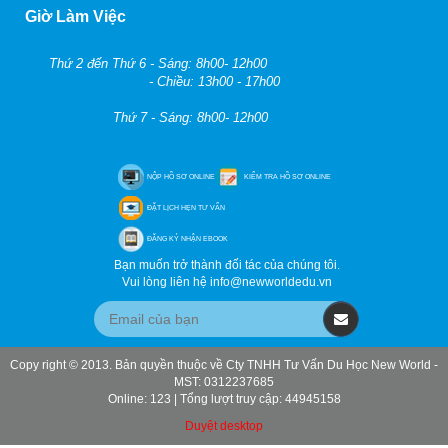
Giờ Làm Việc
Thứ 2 đến Thứ 6 - Sáng: 8h00- 12h00
- Chiều: 13h00 - 17h00
Thứ 7 - Sáng: 8h00- 12h00
NỘP HỒ SƠ ONLINE
KIỂM TRA HỒ SƠ ONLINE
ĐẶT LỊCH HẸN TƯ VẤN
ĐĂNG KÝ NHẬN EBOOK
Bạn muốn trở thành đối tác của chúng tôi.
Vui lòng liên hệ info@newworldedu.vn
Copy right © 2013. Bản quyền thuộc về Cty TNHH Tư Vấn Du Học New World -
MST: 0312237685
Online: 123 | Tổng lượt truy cập: 44945158
Duyệt desktop