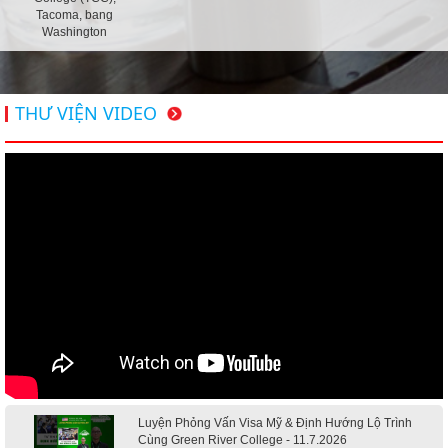
Tacoma, bang
Washington
THƯ VIỆN VIDEO
Luyện Phỏng Vấn Visa Mỹ & Định Hướng Lộ Trình
Cùng Green River College - 11.7.2026