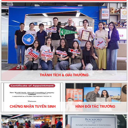
Du học Mỹ năm 2026: Cơ hội học tập và trải nghiệm tại
nền giáo dục hàng đầu
TƯ VẤN DU HỌC TOÀN DIỆN – BƯỚC ĐỆM VỮNG
CHẮC TỪ NEW WORLD EDUCATION
DU HỌC ÚC DẦN TRỞ THÀNH LỰA CHỌN HÀNG
ĐẦU CỦA DU HỌC SINH NĂM 2026 – VÀ TẤT CẢ
ĐỀU CÓ LÝ DO!!
THÀNH TÍCH & GIẢI THƯỞNG
CHẠM GIẤC MƠ DU HỌC MỸ – BẮT ĐẦU TỪ NGÀY
HỘI GHI DANH & SĂN HỌC BỔNG KỲ SPRING 2026
CHỨNG NHẬN TUYỂN SINH
HÌNH ĐỐI TÁC TRƯỜNG