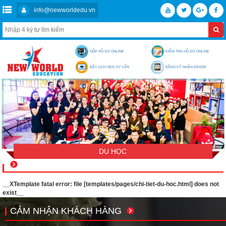
info@newworldedu.vn
NỘP HỒ SƠ ONLINE
KIỂM TRA HỒ SƠ ONLINE
ĐẶT LỊCH HẸN TƯ VẤN
ĐĂNG KÝ NHẬN EBOOK
DU HỌC
__XTemplate fatal error: file [templates/pages/chi-tiet-du-hoc.html] does not
exist__
CẢM NHẬN KHÁCH HÀNG