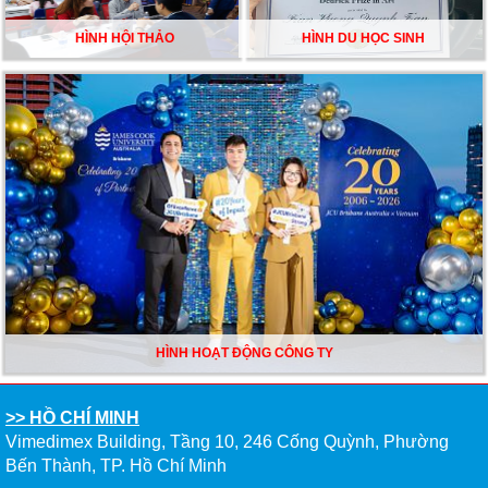
HÌNH HỘI THẢO
HÌNH DU HỌC SINH
HÌNH HOẠT ĐỘNG CÔNG TY
>> HỒ CHÍ MINH
Vimedimex Building, Tầng 10, 246 Cống Quỳnh, Phường
Bến Thành, TP. Hồ Chí Minh