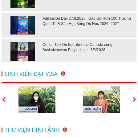
Admission Day 27.6.2026 | Gặp Gỡ Hơn 100 Trường
Quốc Tế & Săn Học Bổng Du Học 2026–2027
Coffee Talk Du học, định cư Canada cùng
Saskatchewan Polytechnic - 6/6/2026
Hội thảo du học Mỹ 18.4.2026 - Đại học Mỹ học phí
SINH VIÊN ĐẠT VISA
dưới 20k/ năm
Du học Mỹ 2026 - Lấy bằng cử nhân lúc 20 tuổi cùng
chương trình High School Completion, Washington
Du học Thụy Sĩ 2026 – Những ưu thế nổi bật đang chờ
THƯ VIỆN HÌNH ẢNH
bạn khám phá