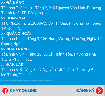
>> ĐÀ NẴNG
Tòa nhà Thành Lợi, Tầng 2, 249 Nguyễn Văn Linh, Phường
Thanh Khê, TP. Đà Nẵng
>> ĐỒNG NAI
TTC Plaza, Tầng 18, 53–55 Võ Thị Sáu, Phường Trấn Biên,
TP. Đồng Nai
>> QUẢNG NGÃI
Tòa nhà Ricco, Tầng 3, 186 Hùng Vương, Phường Nghĩa Lộ,
Quảng Ngãi
>> NHA TRANG
Tòa nhà VNPT, Tầng 10, 50 Lê Thánh Tôn, Phường Nha
Trang, Khánh Hòa
>> ĐẮK LẮK
Tòa nhà VIB, Tầng 3, 27 Nguyễn Tất Thành, Phường Buôn
Ma Thuột, Đắk Lắk
--------------------------------------------
Tổng đài miễn cước: 1800 6577
CHÁT ONLINE
ĐĂNG KÝ
FANPAGES NEW WORLD EDUCATION