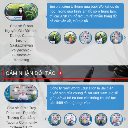
Em biết công ty thông qua buổi Workshop du
học. Trong quá trình làm hồ sơ ở trung tâm,
thì các ANh chị hỗ trợ Em rất nhiều trong tất
cả các vấn đề, thủ tục hồ...
Chia sẻ từ bạn
Nguyễn Gia Bội Linh
- Du học Canada
trường
Saskatchewan
Polytechnic -
Business of
Marketing
CẢM NHẬN ĐỐI TÁC
Công ty New World Education là đại diện
tuyển sinh của chúng tôi tại Việt Nam. Họ sẽ
giúp đỡ và hỗ trợ bạn các thông tin, thủ tục
cần thiết để nhập học vào...
Chia sẻ từ Mr. Troy
Peterson - Đại diện
Trường Cao đẳng
Tacoma Community
College (TCC),