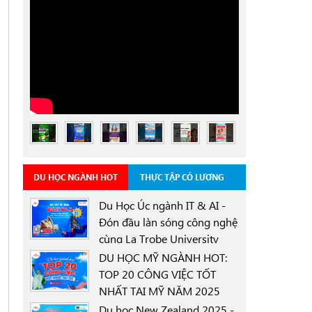
DU HỌC NGÀNH HOT
THỰC TẬP CÓ LƯƠNG
Du Học Úc ngành IT & AI -
Đón đầu làn sóng công nghệ
cùng La Trobe University
0000-00-00
Sydney Campus với học
DU HỌC MỸ NGÀNH HOT:
bổng 30%
TOP 20 CÔNG VIỆC TỐT
NHẤT TẠI MỸ NĂM 2025
0000-00-00
Du học New Zealand 2025 -