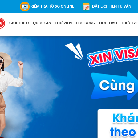
KIỂM TRA HỒ SƠ ONLINE
ĐẶT LỊCH HẸN TƯ VẤN
GIỚI THIỆU
QUỐC GIA
THƯ VIỆN
HỌC BỔNG
HỘI THẢO
THỰC TẬ