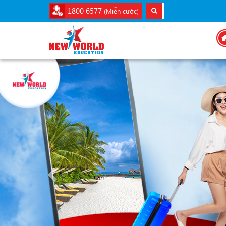
1800 6577
(Miễn cước)
Previous