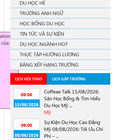
DU HỌC HÈ
TRƯỜNG ANH NGỮ
HỌC BỔNG DU HỌC
TIN TỨC VÀ SỰ KIỆN
ation
 của học
DU HỌC NGÀNH HOT
THỰC TẬP HƯỞNG LƯƠNG
BẢNG XẾP HẠNG TRƯỜNG
LỊCH HỘI THẢO
LỊCH GẶP TRƯỜNG
Coffeae Talk 15/08/2026:
09:00
Săn Học Bổng & Tìm Hiểu
15/08/2026
Du Học Mỹ ...
Mỹ
Sự Kiện Du Học Cao Đẳng
09:00
Mỹ 08/08/2026: Tối Ưu Chi
08/08/2026
Phí – ...