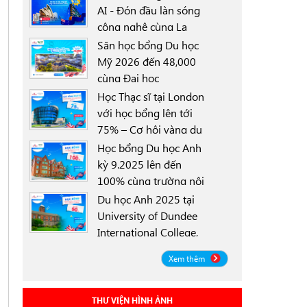
AI - Đón đầu làn sóng
công nghệ cùng La
0000-00-00
Trobe University
Săn học bổng Du học
Sydney Campus với
Mỹ 2026 đến 48,000
học bổng 30%
cùng Đại học
0000-00-00
University of North
Học Thạc sĩ tại London
Texas (UNT)
với học bổng lên tới
75% – Cơ hội vàng du
0000-00-00
học Anh 2025
Học bổng Du học Anh
kỳ 9.2025 lên đến
100% cùng trường nội
0000-00-00
trú Worthgate School
Du học Anh 2025 tại
Canterbury
University of Dundee
International College,
0000-00-00
Scotland ICD - Lộ trình
Xem thêm
linh hoạt, học bổng
đến 50%
THƯ VIỆN HÌNH ẢNH