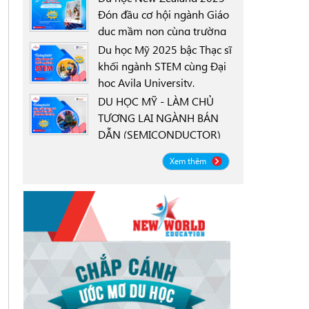
Đón đầu cơ hội ngành Giáo
dục mầm non cùng trường
0000-00-00
New Zealand Tertiary
Du học Mỹ 2025 bậc Thạc sĩ
College NZTC
khối ngành STEM cùng Đại
học Avila University,
0000-00-00
Goodyear, Arizona
DU HỌC MỸ - LÀM CHỦ
TƯƠNG LAI NGÀNH BÁN
DẪN (SEMICONDUCTOR)
0000-00-00
CÙNG ĐẠI HỌC OREGON
Xem thêm
STATE UNIVERSITY OSU