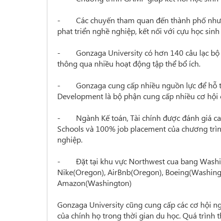
- Các chuyến tham quan đến thành phố như New
phat triển nghề nghiệp, kết nối với cựu học si
- Gonzaga University có hơn 140 câu lạc bộ dà
thông qua nhiều hoạt động tập thể bổ ích.
- Gonzaga cung cấp nhiều nguồn lực để hỗ trợ 
Development là bộ phận cung cấp nhiều cơ hội 
- Ngành Kế toán, Tài chính được đánh giá cao
Schools và 100% job placement của chương trìn
nghiệp.
- Đặt tại khu vực Northwest cua bang Washingt
Nike(Oregon), AirBnb(Oregon), Boeing(Washingt
Amazon(Washington)
Gonzaga University cũng cung cấp các cơ hội ng
của chính họ trong thời gian du học. Quá trình 