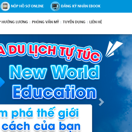
NỘP HỒ SƠ ONLINE
ĐĂNG KÝ NHẬN EBOOK
P HƯỞNG LƯƠNG
PHỎNG VẤN MỸ
TUYỂN DỤNG
LIÊN HỆ
Next