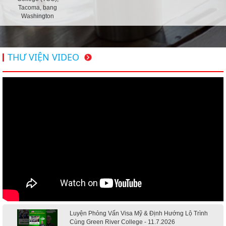
Tacoma, bang
Washington
THƯ VIỆN VIDEO
Luyện Phỏng Vấn Visa Mỹ & Định Hướng Lộ Trình
Cùng Green River College - 11.7.2026