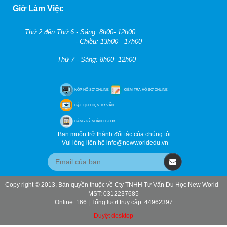
Giờ Làm Việc
Thứ 2 đến Thứ 6 - Sáng: 8h00- 12h00
- Chiều: 13h00 - 17h00
Thứ 7 - Sáng: 8h00- 12h00
NỘP HỒ SƠ ONLINE
KIỂM TRA HỒ SƠ ONLINE
ĐẶT LỊCH HẸN TƯ VẤN
ĐĂNG KÝ NHẬN EBOOK
Bạn muốn trở thành đối tác của chúng tôi.
Vui lòng liên hệ info@newworldedu.vn
Copy right © 2013. Bản quyền thuộc về Cty TNHH Tư Vấn Du Học New World -
MST: 0312237685
Online: 166 | Tổng lượt truy cập: 44962397
Duyệt desktop