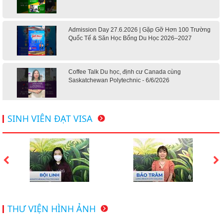
Admission Day 27.6.2026 | Gặp Gỡ Hơn 100 Trường
Quốc Tế & Săn Học Bổng Du Học 2026–2027
Coffee Talk Du học, định cư Canada cùng
Saskatchewan Polytechnic - 6/6/2026
Hội thảo du học Mỹ 18.4.2026 - Đại học Mỹ học phí
SINH VIÊN ĐẠT VISA
dưới 20k/ năm
Du học Mỹ 2026 - Lấy bằng cử nhân lúc 20 tuổi cùng
chương trình High School Completion, Washington
Du học Thụy Sĩ 2026 – Những ưu thế nổi bật đang chờ
THƯ VIỆN HÌNH ẢNH
bạn khám phá