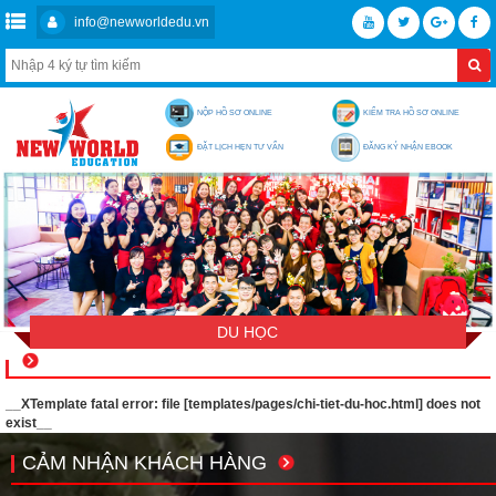
info@newworldedu.vn
NỘP HỒ SƠ ONLINE
KIỂM TRA HỒ SƠ ONLINE
ĐẶT LỊCH HẸN TƯ VẤN
ĐĂNG KÝ NHẬN EBOOK
DU HỌC
__XTemplate fatal error: file [templates/pages/chi-tiet-du-hoc.html] does not
exist__
CẢM NHẬN KHÁCH HÀNG