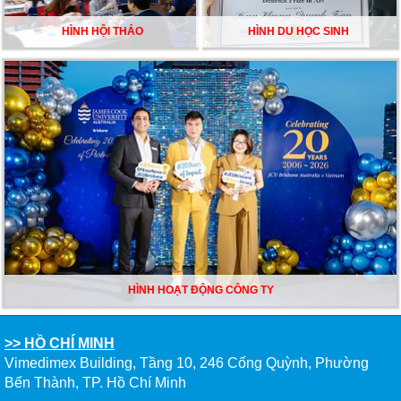
HÌNH HỘI THẢO
HÌNH DU HỌC SINH
HÌNH HOẠT ĐỘNG CÔNG TY
>> HỒ CHÍ MINH
Vimedimex Building, Tầng 10, 246 Cống Quỳnh, Phường
Bến Thành, TP. Hồ Chí Minh