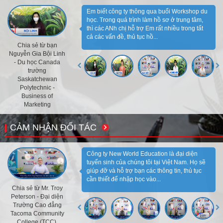
Em biết công ty thông qua buổi Workshop du
học. Trong quá trình làm hồ sơ ở trung tâm,
thì các ANh chị hỗ trợ Em rất nhiều trong tất
cả các vấn đề, thủ tục hồ...
Chia sẻ từ bạn
Nguyễn Gia Bội Linh
- Du học Canada
trường
Saskatchewan
Polytechnic -
Business of
Marketing
CẢM NHẬN ĐỐI TÁC
Công ty New World Education là đại diện
tuyển sinh của chúng tôi tại Việt Nam. Họ sẽ
giúp đỡ và hỗ trợ bạn các thông tin, thủ tục
cần thiết để nhập học vào...
Chia sẻ từ Mr. Troy
Peterson - Đại diện
Trường Cao đẳng
Tacoma Community
College (TCC),