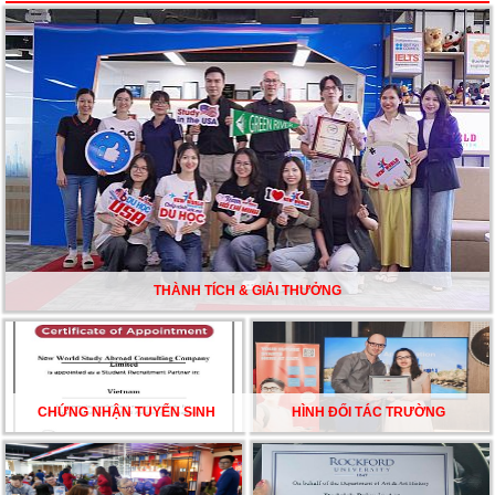
Du học Mỹ năm 2026: Cơ hội học tập và trải nghiệm tại
nền giáo dục hàng đầu
TƯ VẤN DU HỌC TOÀN DIỆN – BƯỚC ĐỆM VỮNG
CHẮC TỪ NEW WORLD EDUCATION
DU HỌC ÚC DẦN TRỞ THÀNH LỰA CHỌN HÀNG
ĐẦU CỦA DU HỌC SINH NĂM 2026 – VÀ TẤT CẢ
ĐỀU CÓ LÝ DO!!
THÀNH TÍCH & GIẢI THƯỞNG
CHẠM GIẤC MƠ DU HỌC MỸ – BẮT ĐẦU TỪ NGÀY
HỘI GHI DANH & SĂN HỌC BỔNG KỲ SPRING 2026
CHỨNG NHẬN TUYỂN SINH
HÌNH ĐỐI TÁC TRƯỜNG