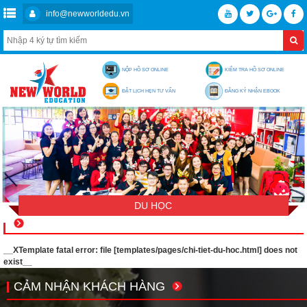
info@newworldedu.vn
NỘP HỒ SƠ ONLINE
KIỂM TRA HỒ SƠ ONLINE
ĐẶT LỊCH HẸN TƯ VẤN
ĐĂNG KÝ NHẬN EBOOK
DU HỌC
__XTemplate fatal error: file [templates/pages/chi-tiet-du-hoc.html] does not
exist__
CẢM NHẬN KHÁCH HÀNG