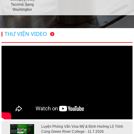
Tacoma, bang
Washington
THƯ VIỆN VIDEO
Luyện Phỏng Vấn Visa Mỹ & Định Hướng Lộ Trình
Cùng Green River College - 11.7.2026