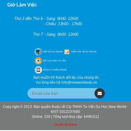
Giờ Làm Việc
Thứ 2 đến Thứ 6 - Sáng: 8h00- 12h00
- Chiều: 13h00 - 17h00
Thứ 7 - Sáng: 8h00- 12h00
NỘP HỒ SƠ ONLINE
KIỂM TRA HỒ SƠ ONLINE
ĐẶT LỊCH HẸN TƯ VẤN
ĐĂNG KÝ NHẬN EBOOK
Bạn muốn trở thành đối tác của chúng tôi.
Vui lòng liên hệ info@newworldedu.vn
Copy right © 2013. Bản quyền thuộc về Cty TNHH Tư Vấn Du Học New World -
MST: 0312237685
Online: 159 | Tổng lượt truy cập: 44963111
Duyệt desktop