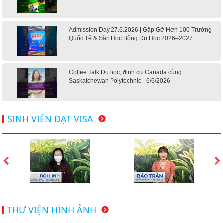
Admission Day 27.6.2026 | Gặp Gỡ Hơn 100 Trường
Quốc Tế & Săn Học Bổng Du Học 2026–2027
Coffee Talk Du học, định cư Canada cùng
Saskatchewan Polytechnic - 6/6/2026
Hội thảo du học Mỹ 18.4.2026 - Đại học Mỹ học phí
SINH VIÊN ĐẠT VISA
dưới 20k/ năm
Du học Mỹ 2026 - Lấy bằng cử nhân lúc 20 tuổi cùng
chương trình High School Completion, Washington
Du học Thụy Sĩ 2026 – Những ưu thế nổi bật đang chờ
THƯ VIỆN HÌNH ẢNH
bạn khám phá