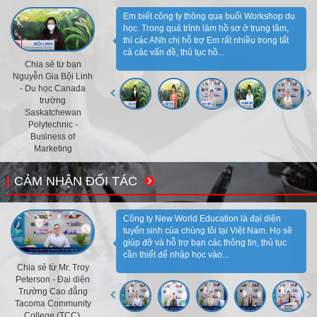
Em biết công ty thông qua buổi Workshop du
học. Trong quá trình làm hồ sơ ở trung tâm,
thì các ANh chị hỗ trợ Em rất nhiều trong tất
cả các vấn đề, thủ tục hồ...
Chia sẻ từ bạn
Nguyễn Gia Bội Linh
- Du học Canada
trường
Saskatchewan
Polytechnic -
Business of
Marketing
CẢM NHẬN ĐỐI TÁC
Công ty New World Education là đại diện
tuyển sinh của chúng tôi tại Việt Nam. Họ sẽ
giúp đỡ và hỗ trợ bạn các thông tin, thủ tục
cần thiết để nhập học vào...
Chia sẻ từ Mr. Troy
Peterson - Đại diện
Trường Cao đẳng
Tacoma Community
College (TCC),