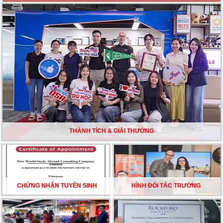
Du học Mỹ năm 2026: Cơ hội học tập và trải nghiệm tại
nền giáo dục hàng đầu
TƯ VẤN DU HỌC TOÀN DIỆN – BƯỚC ĐỆM VỮNG
CHẮC TỪ NEW WORLD EDUCATION
DU HỌC ÚC DẦN TRỞ THÀNH LỰA CHỌN HÀNG
ĐẦU CỦA DU HỌC SINH NĂM 2026 – VÀ TẤT CẢ
ĐỀU CÓ LÝ DO!!
THÀNH TÍCH & GIẢI THƯỞNG
CHẠM GIẤC MƠ DU HỌC MỸ – BẮT ĐẦU TỪ NGÀY
HỘI GHI DANH & SĂN HỌC BỔNG KỲ SPRING 2026
CHỨNG NHẬN TUYỂN SINH
HÌNH ĐỐI TÁC TRƯỜNG