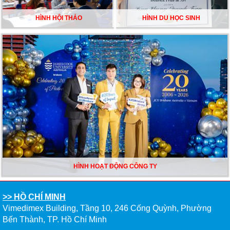
HÌNH HỘI THẢO
HÌNH DU HỌC SINH
HÌNH HOẠT ĐỘNG CÔNG TY
>> HỒ CHÍ MINH
Vimedimex Building, Tầng 10, 246 Cống Quỳnh, Phường
Bến Thành, TP. Hồ Chí Minh