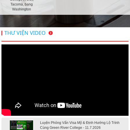
Tacoma, bang
Washington
THƯ VIỆN VIDEO
Luyện Phỏng Vấn Visa Mỹ & Định Hướng Lộ Trình
Cùng Green River College - 11.7.2026