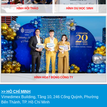
HÌNH HỘI THẢO
HÌNH DU HỌC SINH
HÌNH HOẠT ĐỘNG CÔNG TY
>> HỒ CHÍ MINH
Vimedimex Building, Tầng 10, 246 Cống Quỳnh, Phường
Bến Thành, TP. Hồ Chí Minh