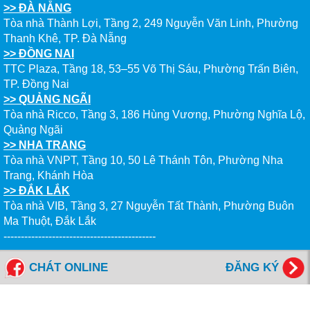
>> ĐÀ NẴNG
Tòa nhà Thành Lợi, Tầng 2, 249 Nguyễn Văn Linh, Phường
Thanh Khê, TP. Đà Nẵng
>> ĐỒNG NAI
TTC Plaza, Tầng 18, 53–55 Võ Thị Sáu, Phường Trấn Biên,
TP. Đồng Nai
>> QUẢNG NGÃI
Tòa nhà Ricco, Tầng 3, 186 Hùng Vương, Phường Nghĩa Lộ,
Quảng Ngãi
>> NHA TRANG
Tòa nhà VNPT, Tầng 10, 50 Lê Thánh Tôn, Phường Nha
Trang, Khánh Hòa
>> ĐẮK LẮK
Tòa nhà VIB, Tầng 3, 27 Nguyễn Tất Thành, Phường Buôn
Ma Thuột, Đắk Lắk
--------------------------------------------
Tổng đài miễn cước: 1800 6577
CHÁT ONLINE
ĐĂNG KÝ
FANPAGES NEW WORLD EDUCATION