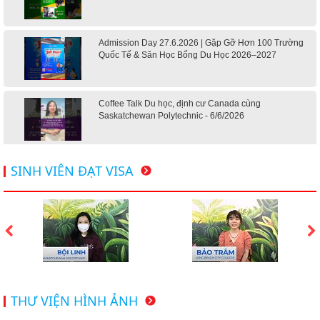
Admission Day 27.6.2026 | Gặp Gỡ Hơn 100 Trường
Quốc Tế & Săn Học Bổng Du Học 2026–2027
Coffee Talk Du học, định cư Canada cùng
Saskatchewan Polytechnic - 6/6/2026
Hội thảo du học Mỹ 18.4.2026 - Đại học Mỹ học phí
SINH VIÊN ĐẠT VISA
dưới 20k/ năm
Du học Mỹ 2026 - Lấy bằng cử nhân lúc 20 tuổi cùng
chương trình High School Completion, Washington
Du học Thụy Sĩ 2026 – Những ưu thế nổi bật đang chờ
THƯ VIỆN HÌNH ẢNH
bạn khám phá