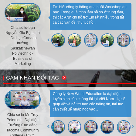
Em biết công ty thông qua buổi Workshop du
học. Trong quá trình làm hồ sơ ở trung tâm,
thì các ANh chị hỗ trợ Em rất nhiều trong tất
cả các vấn đề, thủ tục hồ...
Chia sẻ từ bạn
Nguyễn Gia Bội Linh
- Du học Canada
trường
Saskatchewan
Polytechnic -
Business of
Marketing
CẢM NHẬN ĐỐI TÁC
Công ty New World Education là đại diện
tuyển sinh của chúng tôi tại Việt Nam. Họ sẽ
giúp đỡ và hỗ trợ bạn các thông tin, thủ tục
cần thiết để nhập học vào...
Chia sẻ từ Mr. Troy
Peterson - Đại diện
Trường Cao đẳng
Tacoma Community
College (TCC),