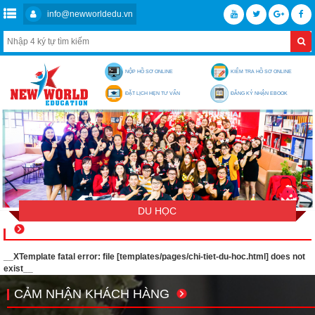
info@newworldedu.vn
NỘP HỒ SƠ ONLINE
KIỂM TRA HỒ SƠ ONLINE
ĐẶT LỊCH HẸN TƯ VẤN
ĐĂNG KÝ NHẬN EBOOK
DU HỌC
__XTemplate fatal error: file [templates/pages/chi-tiet-du-hoc.html] does not
exist__
CẢM NHẬN KHÁCH HÀNG