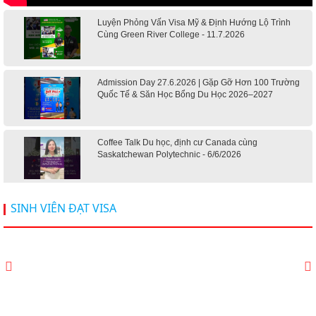
Luyện Phỏng Vấn Visa Mỹ & Định Hướng Lộ Trình
Cùng Green River College - 11.7.2026
Admission Day 27.6.2026 | Gặp Gỡ Hơn 100 Trường
Quốc Tế & Săn Học Bổng Du Học 2026–2027
Coffee Talk Du học, định cư Canada cùng
Saskatchewan Polytechnic - 6/6/2026
Hội thảo du học Mỹ 18.4.2026 - Đại học Mỹ học phí
SINH VIÊN ĐẠT VISA
dưới 20k/ năm
Du học Mỹ 2026 - Lấy bằng cử nhân lúc 20 tuổi cùng
chương trình High School Completion, Washington