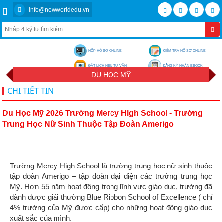
info@newworldedu.vn
NỘP HỒ SƠ ONLINE
KIỂM TRA HỒ SƠ ONLINE
ĐẶT LỊCH HẸN TƯ VẤN
ĐĂNG KÝ NHẬN EBOOK
DU HỌC MỸ
CHI TIẾT TIN
Du Học Mỹ 2026 Trường Mercy High School - Trường
Trung Học Nữ Sinh Thuộc Tập Đoàn Amerigo
Trường Mercy High School là trường trung học nữ sinh thuộc
tập đoàn Amerigo – tập đoàn đại diện các trường trung học
Mỹ. Hơn 55 năm hoạt động trong lĩnh vực giáo dục, trường đã
dành được giải thường Blue Ribbon School of Excellence ( chỉ
4% trường của Mỹ được cấp) cho những hoạt động giáo dục
xuất sắc của mình.