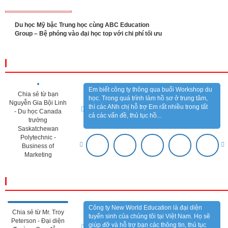
Du học Mỹ bậc Trung học cùng ABC Education
Group – Bệ phóng vào đại học top với chi phí tối ưu
CẢM NHẬN KHÁCH HÀNG
Em biết công ty thông qua buổi Workshop du
Chia sẻ từ bạn
học. Trong quá trình làm hồ sơ ở trung tâm,
Nguyễn Gia Bội Linh
thì các ANh chị hỗ trợ Em rất nhiều trong tất
- Du học Canada
cả các vấn đề, thủ tục hồ...
trường
Saskatchewan
Polytechnic -
Business of
Marketing
CẢM NHẬN ĐỐI TÁC
Công ty New World Education là đại diện
Chia sẻ từ Mr. Troy
tuyển sinh của chúng tôi tại Việt Nam. Họ sẽ
Peterson - Đại diện
giúp đỡ và hỗ trợ bạn các thông tin, thủ tục