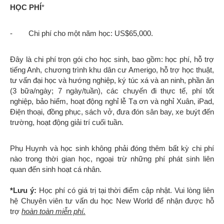
HỌC PHÍ
*
- Chi phí cho một năm học: US$65,000.
Đây là chi phí trọn gói cho học sinh, bao gồm: học phí, hỗ trợ
tiếng Anh, chương trình khu dân cư Amerigo, hỗ trợ học thuật,
tư vấn đại học và hướng nghiệp, ký túc xá và an ninh, phần ăn
(3 bữa/ngày; 7 ngày/tuần), các chuyến đi thực tế, phí tốt
nghiệp, bảo hiểm, hoạt động nghỉ lễ Tạ ơn và nghỉ Xuân, iPad,
Điện thoại, đồng phục, sách vở, đưa đón sân bay, xe buýt đến
trường, hoạt động giải trí cuối tuần.
Phụ Huynh và học sinh không phải đóng thêm bất kỳ chi phí
nào trong thời gian học, ngoại trừ những phí phát sinh liên
quan đến sinh hoạt cá nhân.
*Lưu ý:
Học phí có giá trị tại thời điểm cập nhật. Vui lòng liên
hệ Chuyên viên tư vấn du học New World để nhận được hỗ
trợ
hoàn toàn miễn phí.