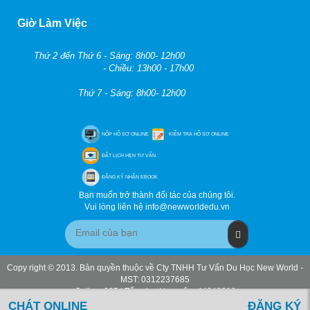
Giờ Làm Việc
Thứ 2 đến Thứ 6 - Sáng: 8h00- 12h00
- Chiều: 13h00 - 17h00
Thứ 7 - Sáng: 8h00- 12h00
NỘP HỒ SƠ ONLINE
KIỂM TRA HỒ SƠ ONLINE
ĐẶT LỊCH HẸN TƯ VẤN
ĐĂNG KÝ NHẬN EBOOK
Bạn muốn trở thành đối tác của chúng tôi.
Vui lòng liên hệ info@newworldedu.vn
Copy right © 2013. Bản quyền thuộc về Cty TNHH Tư Vấn Du Học New World -
MST: 0312237685
Online: 285 | Tổng lượt truy cập: 44940819
CHÁT ONLINE
ĐĂNG KÝ