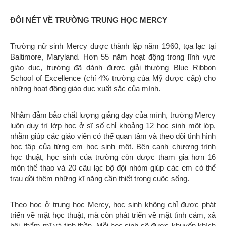
ĐÔI NÉT VỀ TRƯỜNG TRUNG HỌC MERCY
Trường nữ sinh Mercy được thành lập năm 1960, tọa lạc tại
Baltimore, Maryland. Hơn 55 năm hoạt động trong lĩnh vực
giáo dục, trường đã dành được giải thường Blue Ribbon
School of Excellence (chỉ 4% trường của Mỹ được cấp) cho
những hoạt động giáo dục xuất sắc của mình.
Nhằm đảm bảo chất lượng giảng dạy của mình, trường Mercy
luôn duy trì lớp học ở sĩ số chỉ khoảng 12 học sinh một lớp,
nhằm giúp các giáo viên có thể quan tâm và theo dõi tình hình
học tập của từng em học sinh một. Bên cạnh chương trình
học thuật, học sinh của trường còn được tham gia hơn 16
môn thể thao và 20 câu lạc bộ đội nhóm giúp các em có thể
trau dồi thêm những kĩ năng cần thiết trong cuộc sống.
Theo học ở trung học Mercy, học sinh không chỉ được phát
triển về mặt học thuật, mà còn phát triển về mặt tình cảm, xã
hội, thẩm mĩ và tinh thần. Mỗi học sinh sẽ được khuyến khích