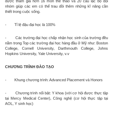
được tham gia hơn 16 môn thể thao và 20 câu lạc bộ đội
nhóm giúp các em có thể trau dồi thêm những kĩ năng cần
thiết trong cuộc sống.
- Tỉ lệ đậu đại học là 100%
- Các trường đại học chấp nhận học sinh của trường đều
nằm trong Top các trường đại học hàng đầu ở Mỹ như: Boston
College, Cornell University, Darthmouth College, Johns
Hopkins University, Yale University, v.v
CHƯƠNG TRÌNH ĐÀO TẠO
- Khung chương trình: Advanced Placement và Honors
- Chương trình nổi bật: Y khoa (với cơ hội được thực tập
tại Mercy Medical Center), Công nghệ (cơ hội thực tập tại
AOL, Y sinh học)