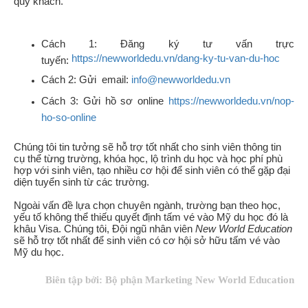
quý khách.
Cách 1: Đăng ký tư vấn trực
https://newworldedu.vn/dang-ky-tu-van-du-hoc
tuyến:
Cách 2: Gửi email:
info@newworldedu.vn
Cách 3: Gửi hồ sơ online
https://newworldedu.vn/nop-
ho-so-online
Chúng tôi tin tưởng sẽ hỗ trợ tốt nhất cho sinh viên thông tin
cụ thể từng trường, khóa học, lộ trình du học và học phí phù
hợp với sinh viên, tạo nhiều cơ hội để sinh viên có thể gặp đại
diện tuyển sinh từ các trường.
Ngoài vấn đề lựa chọn chuyên ngành, trường bạn theo học,
yếu tố không thể thiếu quyết định tấm vé vào Mỹ du học đó là
khâu Visa. Chúng tôi, Đội ngũ nhân viên
New World Education
sẽ hỗ trợ tốt nhất để sinh viên có cơ hội sở hữu tấm vé vào
Mỹ du học.
Biên tập bởi: Bộ phận Marketing New World Education