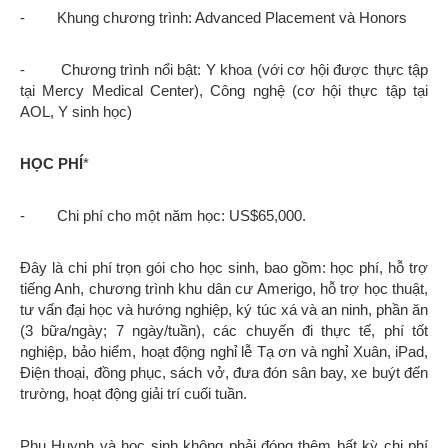
- Khung chương trình: Advanced Placement và Honors
- Chương trình nổi bật: Y khoa (với cơ hội được thực tập
tại Mercy Medical Center), Công nghệ (cơ hội thực tập tại
AOL, Y sinh học)
HỌC PHÍ
*
- Chi phí cho một năm học: US$65,000.
Đây là chi phí trọn gói cho học sinh, bao gồm: học phí, hỗ trợ
tiếng Anh, chương trình khu dân cư Amerigo, hỗ trợ học thuật,
tư vấn đại học và hướng nghiệp, ký túc xá và an ninh, phần ăn
(3 bữa/ngày; 7 ngày/tuần), các chuyến đi thực tế, phí tốt
nghiệp, bảo hiểm, hoạt động nghỉ lễ Tạ ơn và nghỉ Xuân, iPad,
Điện thoại, đồng phục, sách vở, đưa đón sân bay, xe buýt đến
trường, hoạt động giải trí cuối tuần.
Phụ Huynh và học sinh không phải đóng thêm bất kỳ chi phí