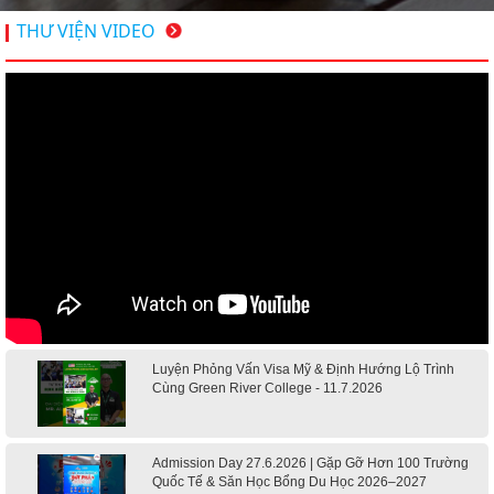
THƯ VIỆN VIDEO
Luyện Phỏng Vấn Visa Mỹ & Định Hướng Lộ Trình
Cùng Green River College - 11.7.2026
Admission Day 27.6.2026 | Gặp Gỡ Hơn 100 Trường
Quốc Tế & Săn Học Bổng Du Học 2026–2027