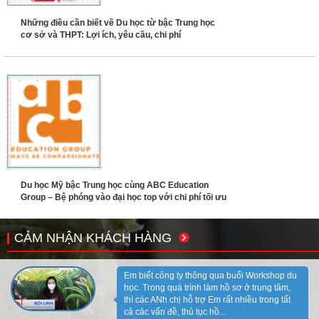
Những điều cần biết về Du học từ bậc Trung học
cơ sở và THPT: Lợi ích, yêu cầu, chi phí
Du học Mỹ bậc Trung học cùng ABC Education
Group – Bệ phóng vào đại học top với chi phí tối ưu
CẢM NHẬN KHÁCH HÀNG
Em biết công ty thông qua buổi Workshop du
học. Trong quá trình làm hồ sơ ở trung tâm,
thì các ANh chị hỗ trợ Em rất nhiều trong tất
cả các vấn đề, thủ tục hồ...