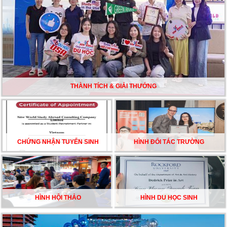
TƯ VẤN DU HỌC TOÀN DIỆN – BƯỚC ĐỆM VỮNG
CHẮC TỪ NEW WORLD EDUCATION
DU HỌC ÚC DẦN TRỞ THÀNH LỰA CHỌN HÀNG
ĐẦU CỦA DU HỌC SINH NĂM 2026 – VÀ TẤT CẢ
ĐỀU CÓ LÝ DO!!
THÀNH TÍCH & GIẢI THƯỞNG
CHẠM GIẤC MƠ DU HỌC MỸ – BẮT ĐẦU TỪ NGÀY
HỘI GHI DANH & SĂN HỌC BỔNG KỲ SPRING 2026
CHỨNG NHẬN TUYỂN SINH
HÌNH ĐỐI TÁC TRƯỜNG
HÌNH HỘI THẢO
HÌNH DU HỌC SINH