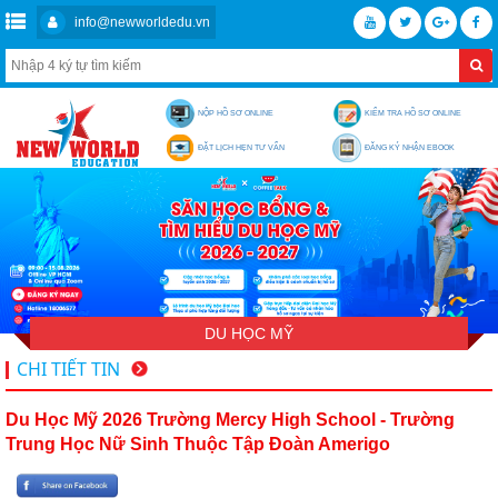
info@newworldedu.vn
NỘP HỒ SƠ ONLINE
KIỂM TRA HỒ SƠ ONLINE
ĐẶT LỊCH HẸN TƯ VẤN
ĐĂNG KÝ NHẬN EBOOK
DU HỌC MỸ
CHI TIẾT TIN
Du Học Mỹ 2026 Trường Mercy High School - Trường
Trung Học Nữ Sinh Thuộc Tập Đoàn Amerigo