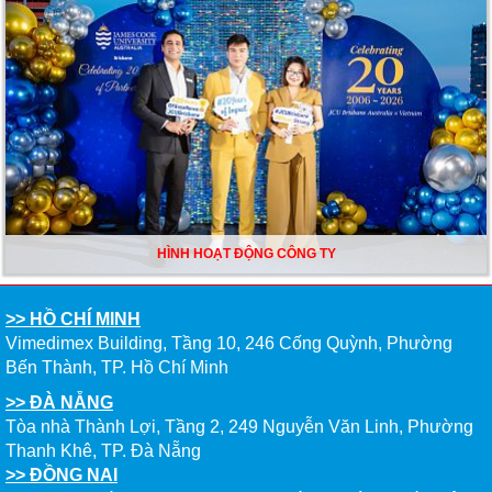
HÌNH HOẠT ĐỘNG CÔNG TY
>> HỒ CHÍ MINH
Vimedimex Building, Tầng 10, 246 Cống Quỳnh, Phường
Bến Thành, TP. Hồ Chí Minh
>> ĐÀ NẴNG
Tòa nhà Thành Lợi, Tầng 2, 249 Nguyễn Văn Linh, Phường
Thanh Khê, TP. Đà Nẵng
>> ĐỒNG NAI