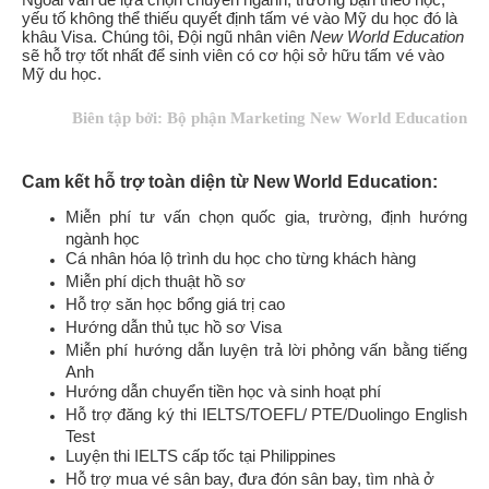
yếu tố không thể thiếu quyết định tấm vé vào Mỹ du học đó là
khâu Visa. Chúng tôi, Đội ngũ nhân viên
New World Education
sẽ hỗ trợ tốt nhất để sinh viên có cơ hội sở hữu tấm vé vào
Mỹ du học.
Biên tập bởi: Bộ phận Marketing New World Education
Cam kết hỗ trợ toàn diện từ New World Education:
Miễn phí tư vấn chọn quốc gia, trường, định hướng
ngành học
Cá nhân hóa lộ trình du học cho từng khách hàng
Miễn phí dịch thuật hồ sơ
Hỗ trợ săn học bổng giá trị cao
Hướng dẫn thủ tục hồ sơ Visa
Miễn phí hướng dẫn luyện trả lời phỏng vấn bằng tiếng
Anh
Hướng dẫn chuyển tiền học và sinh hoạt phí
Hỗ trợ đăng ký thi IELTS/TOEFL/ PTE/Duolingo English
Test
Luyện thi IELTS cấp tốc tại Philippines
Hỗ trợ mua vé sân bay, đưa đón sân bay, tìm nhà ở