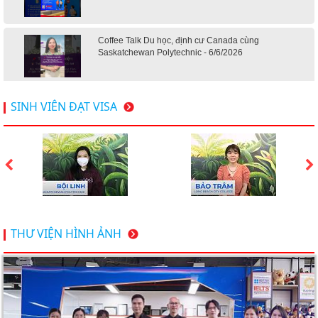
Coffee Talk Du học, định cư Canada cùng
Saskatchewan Polytechnic - 6/6/2026
Hội thảo du học Mỹ 18.4.2026 - Đại học Mỹ học phí
SINH VIÊN ĐẠT VISA
dưới 20k/ năm
Du học Mỹ 2026 - Lấy bằng cử nhân lúc 20 tuổi cùng
chương trình High School Completion, Washington
Du học Thụy Sĩ 2026 – Những ưu thế nổi bật đang chờ
THƯ VIỆN HÌNH ẢNH
bạn khám phá
Du học Mỹ năm 2026: Cơ hội học tập và trải nghiệm tại
nền giáo dục hàng đầu