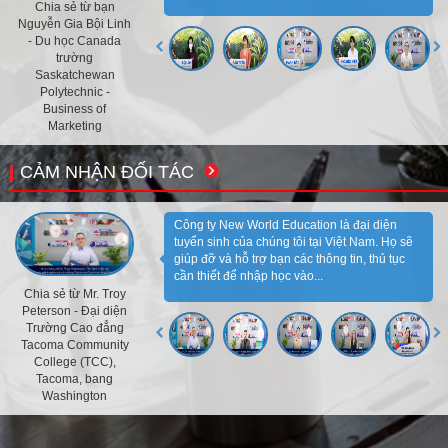
Chia sẻ từ bạn
Nguyễn Gia Bội Linh
- Du học Canada
trường
Saskatchewan
Polytechnic -
Business of
Marketing
CẢM NHẬN ĐỐI TÁC
Công ty New World Education là đại diện
tuyển sinh của chúng tôi tại Việt Nam. Họ sẽ
giúp đỡ và hỗ trợ bạn các thông tin, thủ tục
cần thiết để nhập học vào...
Chia sẻ từ Mr. Troy
Peterson - Đại diện
Trường Cao đẳng
Tacoma Community
College (TCC),
Tacoma, bang
Washington