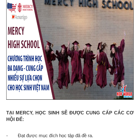
TẠI MERCY, HỌC SINH SẼ ĐƯỢC CUNG CẤP CÁC CƠ
HỘI ĐỂ:
- Đạt được mục đích học tập đã đề ra.