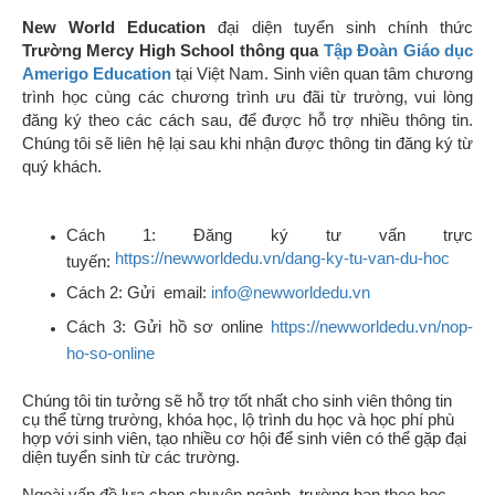
New World Education
đại diện tuyển sinh chính thức
Trường Mercy High School thông qua
Tập Đoàn Giáo dục
Amerigo Education
tại Việt Nam
. Sinh viên
quan tâm
chương
trình học cùng các chương trình ưu đãi từ trường,
vui lòng
đăng ký theo các cách sau, để được hỗ trợ nhiều thông tin.
Chúng tôi sẽ liên hệ lại sau khi nhận được thông tin đăng ký từ
quý khách.
Cách 1: Đăng ký tư vấn trực
https://newworldedu.vn/dang-ky-tu-van-du-hoc
tuyến:
Cách 2: Gửi email:
info@newworldedu.vn
Cách 3: Gửi hồ sơ online
https://newworldedu.vn/nop-
ho-so-online
Chúng tôi tin tưởng sẽ hỗ trợ tốt nhất cho sinh viên thông tin
cụ thể từng trường, khóa học, lộ trình du học và học phí phù
hợp với sinh viên, tạo nhiều cơ hội để sinh viên có thể gặp đại
diện tuyển sinh từ các trường.
Ngoài vấn đề lựa chọn chuyên ngành, trường bạn theo học,