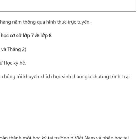
hàng năm thông qua hình thức trực tuyến.
 học cơ sở lớp 7 & lớp 8
 và Tháng 2)
ừ Học kỳ hè.
húng tôi khuyến khích học sinh tham gia chương trình Trại
oàn thành một học kỳ tại trường ở Việt Nam và nhập học tại