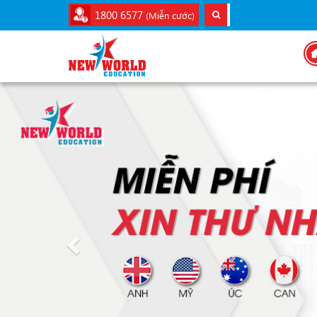
1800 6577
(Miễn cước)
Previous