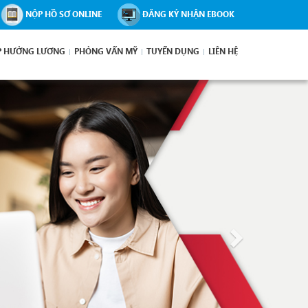
NỘP HỒ SƠ ONLINE
ĐĂNG KÝ NHẬN EBOOK
P HƯỞNG LƯƠNG
PHỎNG VẤN MỸ
TUYỂN DỤNG
LIÊN HỆ
Next