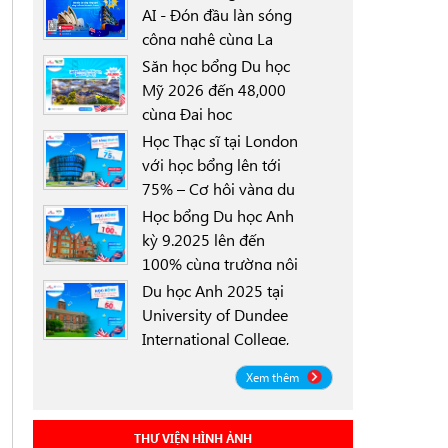
AI - Đón đầu làn sóng
công nghệ cùng La
0000-00-00
Trobe University
Săn học bổng Du học
Sydney Campus với
Mỹ 2026 đến 48,000
học bổng 30%
cùng Đại học
0000-00-00
University of North
Học Thạc sĩ tại London
Texas (UNT)
với học bổng lên tới
75% – Cơ hội vàng du
0000-00-00
học Anh 2025
Học bổng Du học Anh
kỳ 9.2025 lên đến
100% cùng trường nội
0000-00-00
trú Worthgate School
Du học Anh 2025 tại
Canterbury
University of Dundee
International College,
0000-00-00
Scotland ICD - Lộ trình
Xem thêm
linh hoạt, học bổng
đến 50%
THƯ VIỆN HÌNH ẢNH