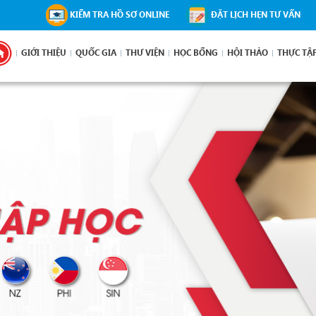
KIỂM TRA HỒ SƠ ONLINE
ĐẶT LỊCH HẸN TƯ VẤN
GIỚI THIỆU
QUỐC GIA
THƯ VIỆN
HỌC BỔNG
HỘI THẢO
THỰC TẬ