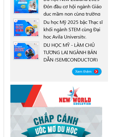
Đón đầu cơ hội ngành Giáo
dục mầm non cùng trường
0000-00-00
New Zealand Tertiary
Du học Mỹ 2025 bậc Thạc sĩ
College NZTC
khối ngành STEM cùng Đại
học Avila University,
0000-00-00
Goodyear, Arizona
DU HỌC MỸ - LÀM CHỦ
TƯƠNG LAI NGÀNH BÁN
DẪN (SEMICONDUCTOR)
0000-00-00
CÙNG ĐẠI HỌC OREGON
Xem thêm
STATE UNIVERSITY OSU