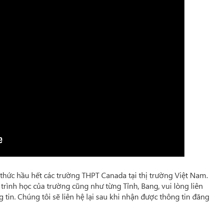
 thức hầu hết các trường THPT Canada tại thị trường Việt Nam
.
rình học của trường cũng như từng Tỉnh, Bang,
vui lòng liên
 tin.
Chúng tôi sẽ liên hệ lại sau khi nhận được thông tin đăng