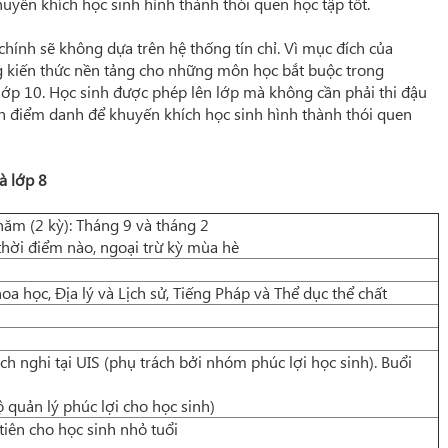
uyến khích học sinh hình thành thói quen học tập tốt.
hính sẽ không dựa trên hệ thống tín chỉ. Vì mục đích của
g kiến thức nền tảng cho những môn học bắt buộc trong
lớp 10. Học sinh được phép lên lớp mà không cần phải thi đậu
nh điểm danh để khuyến khích học sinh hình thành thói quen
à lớp 8
năm (2 kỳ): Tháng 9 và tháng 2
thời điểm nào, ngoại trừ kỳ mùa hè
oa học, Địa lý và Lịch sử, Tiếng Pháp và Thể dục thể chất
h nghi tại UIS (phụ trách bởi nhóm phúc lợi học sinh). Buổi
quản lý phúc lợi cho học sinh)
ên cho học sinh nhỏ tuổi