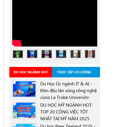
DU HỌC NGÀNH HOT
THỰC TẬP CÓ LƯƠNG
Du Học Úc ngành IT & AI -
Đón đầu làn sóng công nghệ
cùng La Trobe University
0000-00-00
Sydney Campus với học
DU HỌC MỸ NGÀNH HOT:
bổng 30%
TOP 20 CÔNG VIỆC TỐT
NHẤT TẠI MỸ NĂM 2025
0000-00-00
Du học New Zealand 2025 -