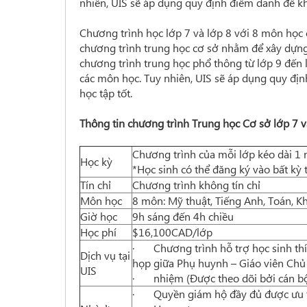
nhiên, UIS sẽ áp dụng quy định điểm danh để kh
Chương trình học lớp 7 và lớp 8 với 8 môn học c
chương trình trung học cơ sở nhằm để xây dựn
chương trình trung học phổ thông từ lớp 9 đến 
các môn học. Tuy nhiên, UIS sẽ áp dụng quy đị
học tập tốt.
Thông tin chương trình Trung học Cơ sở lớp 7 v
Chương trình của mỗi lớp kéo dài 1 
Học kỳ
*Học sinh có thể đăng ký vào bất kỳ 
Tín chỉ
Chương trình không tín chỉ
Môn học
8 môn: Mỹ thuật, Tiếng Anh, Toán, Kh
Giờ học
9h sáng đến 4h chiều
Học phí
$16,100CAD/lớp
· Chương trình hỗ trợ học sinh thíc
Dịch vụ tại
họp giữa Phụ huynh – Giáo viên Chủ
UIS
· nhiệm (Được theo dõi bởi cán bộ 
· Quyền giám hộ đầy đủ được ưu ti