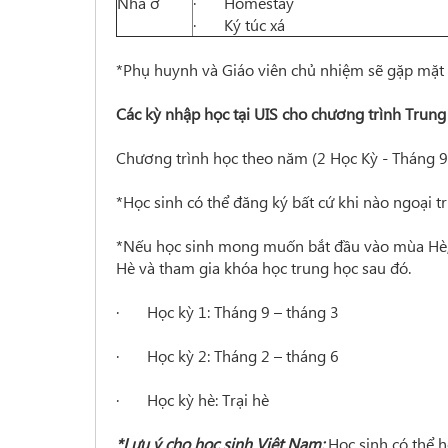
Nhà ở
· Homestay
· Ký túc xá
*Phụ huynh và Giáo viên chủ nhiệm sẽ gặp mặt 
Các kỳ nhập học tại UIS cho chương trình Trung
Chương trình học theo năm (2 Học Kỳ - Tháng 9
*Học sinh có thể đăng ký bất cứ khi nào ngoại tr
*Nếu học sinh mong muốn bắt đầu vào mùa Hè, c
Hè và tham gia khóa học trung học sau đó.
· Học kỳ 1: Tháng 9 – tháng 3
· Học kỳ 2: Tháng 2 – tháng 6
· Học kỳ hè: Trại hè
*Lưu ý cho học sinh Việt Nam:
Học sinh có thể h