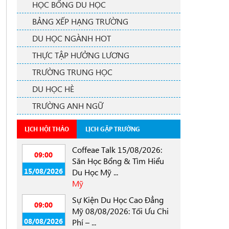
HỌC BỔNG DU HỌC
BẢNG XẾP HẠNG TRƯỜNG
DU HỌC NGÀNH HOT
THỰC TẬP HƯỞNG LƯƠNG
TRƯỜNG TRUNG HỌC
DU HỌC HÈ
TRƯỜNG ANH NGỮ
LỊCH HỘI THẢO
LỊCH GẶP TRƯỜNG
Coffeae Talk 15/08/2026:
09:00
Săn Học Bổng & Tìm Hiểu
15/08/2026
Du Học Mỹ ...
Mỹ
Sự Kiện Du Học Cao Đẳng
09:00
Mỹ 08/08/2026: Tối Ưu Chi
08/08/2026
Phí – ...