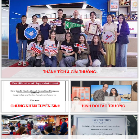
Du học Mỹ năm 2026: Cơ hội học tập và trải nghiệm tại
nền giáo dục hàng đầu
TƯ VẤN DU HỌC TOÀN DIỆN – BƯỚC ĐỆM VỮNG
CHẮC TỪ NEW WORLD EDUCATION
DU HỌC ÚC DẦN TRỞ THÀNH LỰA CHỌN HÀNG
ĐẦU CỦA DU HỌC SINH NĂM 2026 – VÀ TẤT CẢ
ĐỀU CÓ LÝ DO!!
THÀNH TÍCH & GIẢI THƯỞNG
CHẠM GIẤC MƠ DU HỌC MỸ – BẮT ĐẦU TỪ NGÀY
HỘI GHI DANH & SĂN HỌC BỔNG KỲ SPRING 2026
CHỨNG NHẬN TUYỂN SINH
HÌNH ĐỐI TÁC TRƯỜNG