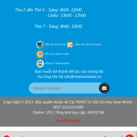
Thứ 2 đến Thứ 6 - Sáng: 8h00- 12h00
- Chiều: 13h00 - 17h00
Thứ 7 - Sáng: 8h00- 12h00
NỘP HỒ SƠ ONLINE
KIỂM TRA HỒ SƠ ONLINE
ĐẶT LỊCH HẸN TƯ VẤN
ĐĂNG KÝ NHẬN EBOOK
Bạn muốn trở thành đối tác của chúng tôi.
Vui lòng liên hệ info@newworldedu.vn
Copy right © 2013. Bản quyền thuộc về Cty TNHH Tư Vấn Du Học New World -
MST: 0312237685
Online: 155 | Tổng lượt truy cập: 44951796
Duyệt desktop