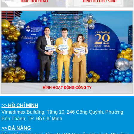
HÌNH HỘI THẢO
HÌNH DU HỌC SINH
HÌNH HOẠT ĐỘNG CÔNG TY
>> HỒ CHÍ MINH
Vimedimex Building, Tầng 10, 246 Cống Quỳnh, Phường
Bến Thành, TP. Hồ Chí Minh
>> ĐÀ NẴNG