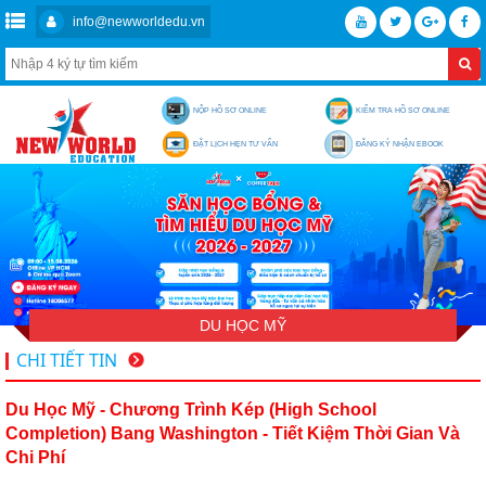
info@newworldedu.vn
NỘP HỒ SƠ ONLINE
KIỂM TRA HỒ SƠ ONLINE
ĐẶT LỊCH HẸN TƯ VẤN
ĐĂNG KÝ NHẬN EBOOK
DU HỌC MỸ
CHI TIẾT TIN
Du Học Mỹ - Chương Trình Kép (High School
Completion) Bang Washington - Tiết Kiệm Thời Gian Và
Chi Phí