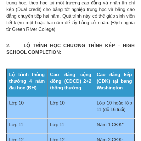
trung học, theo học tại một trường cao đẳng và nhận tín chỉ
kép (Dual credit) cho bằng tốt nghiệp trung học và bằng cao
đẳng chuyển tiếp hai năm. Quá trình này có thể giúp sinh viên
tiết kiệm một hoặc hai năm để lấy bằng cử nhân. (Định nghĩa
từ Green River College)
2. LỘ TRÌNH HỌC CHƯƠNG TRÌNH KÉP – HIGH
SCHOOL COMPLETION:
Lộ trình thông
Cao đẳng cộng
Cao đẳng kép
thường
4 năm
đồng (CĐCĐ)
2+2
(CĐK)
tại bang
đại học (ĐH)
thông thường
Washington
Lớp 10
Lớp 10
Lớp 10 hoặc lớp
11 (đủ 16 tuổi)
Lớp 11
Lớp 11
Năm 1 CĐK*
Lớp 12
Lớp 12
Năm 2 CĐK: