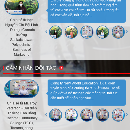
Em biết công ty thông qua buổi Workshop du
học. Trong quá trình làm hồ sơ ở trung tâm,
thì các ANh chị hỗ trợ Em rất nhiều trong tất
cả các vấn đề, thủ tục hồ...
Chia sẻ từ bạn
Nguyễn Gia Bội Linh
- Du học Canada
trường
Saskatchewan
Polytechnic -
Business of
Marketing
CẢM NHẬN ĐỐI TÁC
Công ty New World Education là đại diện
tuyển sinh của chúng tôi tại Việt Nam. Họ sẽ
giúp đỡ và hỗ trợ bạn các thông tin, thủ tục
cần thiết để nhập học vào...
Chia sẻ từ Mr. Troy
Peterson - Đại diện
Trường Cao đẳng
Tacoma Community
College (TCC),
Tacoma, bang