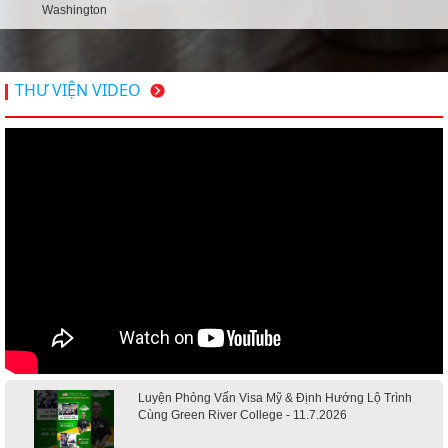
Washington
THƯ VIỆN VIDEO
Luyện Phỏng Vấn Visa Mỹ & Định Hướng Lộ Trình
Cùng Green River College - 11.7.2026