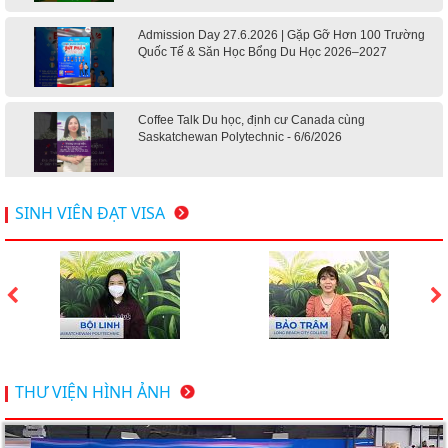
Admission Day 27.6.2026 | Gặp Gỡ Hơn 100 Trường
Quốc Tế & Săn Học Bổng Du Học 2026–2027
Coffee Talk Du học, định cư Canada cùng
Saskatchewan Polytechnic - 6/6/2026
Hội thảo du học Mỹ 18.4.2026 - Đại học Mỹ học phí
SINH VIÊN ĐẠT VISA
dưới 20k/ năm
Du học Mỹ 2026 - Lấy bằng cử nhân lúc 20 tuổi cùng
chương trình High School Completion, Washington
Du học Thụy Sĩ 2026 – Những ưu thế nổi bật đang chờ
THƯ VIỆN HÌNH ẢNH
bạn khám phá