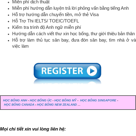
Miễn phí dịch thuật
Miễn phí hướng dẫn luyện trả lời phỏng vấn bằng tiếng Anh
Hỗ trợ hướng dẫn chuyển tiền, mở thẻ Visa
Hỗ Trợ Thi IELTS/ TOEIC/TOEFL
Kiểm tra trình độ Anh ngữ miễn phí
Hướng dẫn cách viết thư xin học bổng, thư giới thiệu bản thân
Hỗ trợ làm thủ tục sân bay, đưa đón sân bay, tìm nhà ở và
việc làm
HỌC BỔNG ANH
-
HỌC BỔNG ÚC
-
HỌC BỔNG MỸ
-
HỌC BỔNG SINGAPORE
-
HỌC BỔNG CANADA
-
HỌC BỔNG NEW ZEALAND
...
Mọi chi tiết xin vui lòng liên hệ: