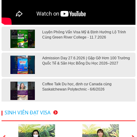
Luyện Phỏng Vấn Visa Mỹ & Định Hướng Lộ Trình
Cùng Green River College - 11.7.2026
Admission Day 27.6.2026 | Gặp Gỡ Hơn 100 Trường
Quốc Tế & Săn Học Bổng Du Học 2026–2027
Coffee Talk Du học, định cư Canada cùng
Saskatchewan Polytechnic - 6/6/2026
Hội thảo du học Mỹ 18.4.2026 - Đại học Mỹ học phí
SINH VIÊN ĐẠT VISA
dưới 20k/ năm
Du học Mỹ 2026 - Lấy bằng cử nhân lúc 20 tuổi cùng