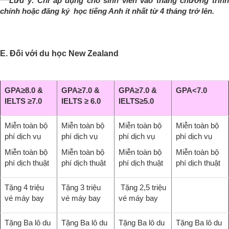
***Lưu ý: Chỉ áp dụng cho sinh viên vào thẳng chương trinh
chính hoặc đăng ký học tiếng Anh ít nhất từ 4 tháng trở lên.
E. Đối với du học New Zealand
GPA≥8.0 &
GPA≥7.0 &
GPA≥7.0 &
GPA<7.0
IELTS ≥7.0
IELTS ≥ 6.0
IELTS≥5.0
Miễn toàn bộ
Miễn toàn bộ
Miễn toàn bộ
Miễn toàn bộ
phí dịch vụ
phí dịch vụ
phí dịch vụ
phí dịch vụ
Miễn toàn bộ
Miễn toàn bộ
Miễn toàn bộ
Miễn toàn bộ
phí dịch thuật
phí dịch thuật
phí dịch thuật
phí dịch thuật
Tặng 4 triệu
Tặng 3 triệu
Tặng 2,5 triệu
vé máy bay
vé máy bay
vé máy bay
Tặng Ba lô du
Tặng Ba lô du
Tặng Ba lô du
Tặng Ba lô du