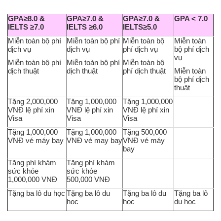
GPA≥8.0 &
GPA≥7.0 &
GPA≥7.0 &
GPA < 7.0
IELTS ≥7.0
IELTS ≥6.0
IELTS≥5.0
Miễn toàn bộ phí
Miễn toàn bộ phí
Miễn toàn bộ
Miễn toàn
dịch vụ
dịch vụ
phí dịch vụ
bộ phí dịch
vụ
Miễn toàn bộ phí
Miễn toàn bộ phí
Miễn toàn bộ
dịch thuật
dịch thuật
phí dịch thuật
Miễn toàn
bộ phí dịch
thuật
Tặng 2,000,000
Tặng 1,000,000
Tặng 1,000,000
VNĐ lệ phí xin
VNĐ lệ phí xin
VNĐ lệ phí xin
Visa
Visa
Visa
Tặng 1
,000,000
Tặng
1,000,000
Tặng
500,000
VNĐ
vé máy bay
VNĐ
vé may bay
VNĐ
vé máy
bay
Tặng phí khám
Tặng phí khám
sức khỏe
sức khỏe
1,000,000 VNĐ
500,000 VNĐ
Tặng ba lô du học
Tặng ba lô du
Tặng ba lô du
Tặng ba lô
học
học
du học