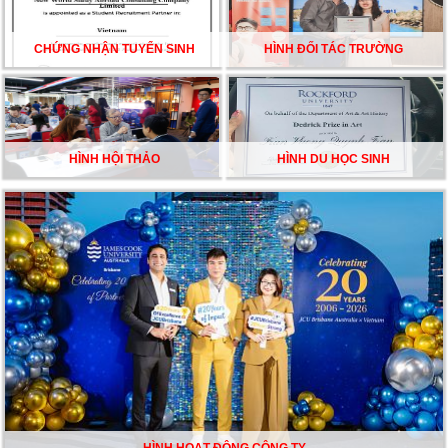
CHỨNG NHẬN TUYỂN SINH
HÌNH ĐỐI TÁC TRƯỜNG
HÌNH HỘI THẢO
HÌNH DU HỌC SINH
HÌNH HOẠT ĐỘNG CÔNG TY