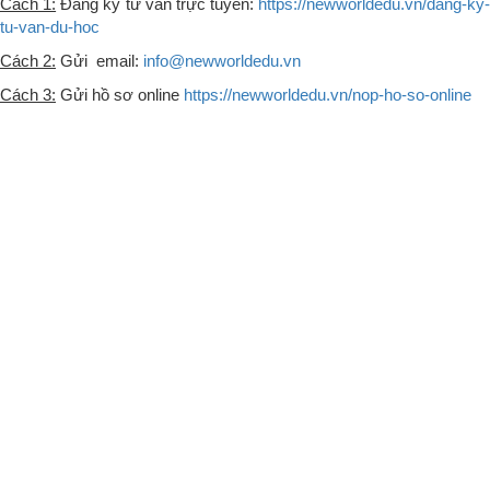
Cách 1:
Đăng ký tư vấn trực tuyến:
https://newworldedu.vn/dang-ky-
tu-van-du-hoc
Cách 2:
Gửi email:
info@newworldedu.vn
Cách 3:
Gửi hồ sơ online
https://newworldedu.vn/nop-ho-so-online