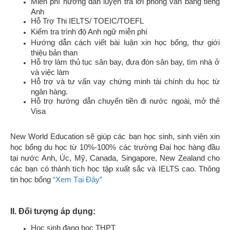
Miễn phí hướng dẫn luyện trả lời phỏng vấn bằng tiếng
Anh
Hỗ Trợ Thi IELTS/ TOEIC/TOEFL
Kiểm tra trình độ Anh ngữ miễn phí
Hướng dẫn cách viết bài luận xin học bổng, thư giới
thiệu bản than
Hỗ trợ làm thủ tục sân bay, đưa đón sân bay, tìm nhà ở
và việc làm
Hỗ trợ và tư vấn vay chứng minh tài chính du học từ
ngân hàng.
Hỗ trợ hướng dẫn chuyển tiền đi nước ngoài, mở thẻ
Visa
New World Education sẽ giúp các bạn học sinh, sinh viên xin
học bổng du học từ 10%-100% các trường Đại học hàng đầu
tại nước Anh, Úc, Mỹ, Canada, Singapore, New Zealand cho
các bạn có thành tích học tập xuất sắc và IELTS cao. Thông
tin học bổng
“Xem Tại Đây”
II. Đối tượng áp dụng:
Học sinh đang học THPT