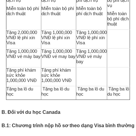
dịch vụ
dịch vụ
phí dịch vụ
bộ phí dịch
vụ
Miễn toàn bộ phí
Miễn toàn bộ phí
Miễn toàn bộ
dịch thuật
dịch thuật
phí dịch thuật
Miễn toàn
bộ phí dịch
thuật
Tặng 2,000,000
Tặng 1,000,000
Tặng 1,000,000
VNĐ lệ phí xin
VNĐ lệ phí xin
VNĐ lệ phí xin
Visa
Visa
Visa
Tặng
1,000,000
Tặng
1,000,000
Tặng
1,000,000
VNĐ
vé máy bay
VNĐ
vé may bay
VNĐ
vé máy
bay
Tặng phí khám
Tặng phí khám
sức khỏe
sức khỏe
1,000,000 VNĐ
1,000,000 VNĐ
Tặng ba lô du
Tặng ba lô du
Tặng ba lô du
Tặng ba lô
học
học
học
du học
B. Đối với du học Canada
B.1: Chương trình nộp hồ sơ theo dạng Visa bình thường