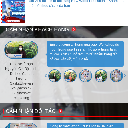
Xin visa du lịch tự túc cùng New World Education – Khám phá
thế giới theo cách của bạn
CẢM NHẬN KHÁCH HÀNG
Em biết công ty thông qua buổi Workshop du
học. Trong quá trình làm hồ sơ ở trung tâm,
thì các ANh chị hỗ trợ Em rất nhiều trong tất
cả các vấn đề, thủ tục hồ...
Chia sẻ từ bạn
Nguyễn Gia Bội Linh
- Du học Canada
trường
Saskatchewan
Polytechnic -
Business of
Marketing
CẢM NHẬN ĐỐI TÁC
Công ty New World Education là đại diện