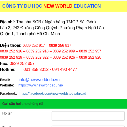
CÔNG TY DU HỌC
NEW WORLD
EDUCATION
Địa chỉ:
Tòa nhà SCB ( Ngân hàng TMCP Sài Gòn)
Lầu 2, 242 Đường Cống Quỳnh,Phường Phạm Ngũ Lão
Quận 1, Thành phố Hồ Chí Minh
Điện thoại:
0839 252 917 – 0839 256 917
0839 252 916 – 0839 252 918
–
0839 252 909
–
0839 252 957
0839 252 919
– 0839 252 922 – 0839 252 926 – 0839 252 928
Fax:
0839 252 957
Hotline:
091 858 3012 - 094 490 4477
info@newworldedu.vn
Email:
Website:
https://www.newworldedu.vn/
Facebook:
https://facebook.com/newworldstudyabroad
Gửi câu hỏi cho chúng tôi
Họ tên: