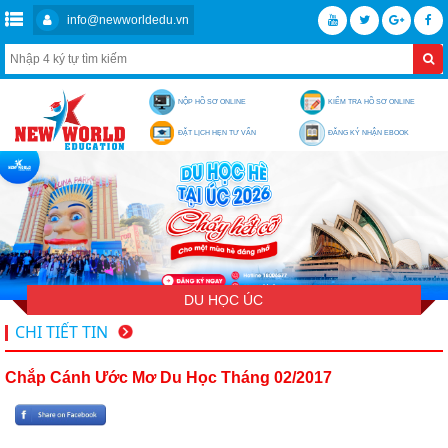
info@newworldedu.vn
NỘP HỒ SƠ ONLINE
KIỂM TRA HỒ SƠ ONLINE
ĐẶT LỊCH HẸN TƯ VẤN
ĐĂNG KÝ NHẬN EBOOK
DU HỌC ÚC
CHI TIẾT TIN
Chắp Cánh Ước Mơ Du Học Tháng 02/2017