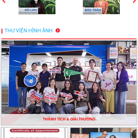
chương trình High School Completion, Washington
Du học Thụy Sĩ 2026 – Những ưu thế nổi bật đang chờ
THƯ VIỆN HÌNH ẢNH
bạn khám phá
Du học Mỹ năm 2026: Cơ hội học tập và trải nghiệm tại
nền giáo dục hàng đầu
TƯ VẤN DU HỌC TOÀN DIỆN – BƯỚC ĐỆM VỮNG
CHẮC TỪ NEW WORLD EDUCATION
DU HỌC ÚC DẦN TRỞ THÀNH LỰA CHỌN HÀNG
ĐẦU CỦA DU HỌC SINH NĂM 2026 – VÀ TẤT CẢ
ĐỀU CÓ LÝ DO!!
THÀNH TÍCH & GIẢI THƯỞNG
CHẠM GIẤC MƠ DU HỌC MỸ – BẮT ĐẦU TỪ NGÀY
HỘI GHI DANH & SĂN HỌC BỔNG KỲ SPRING 2026