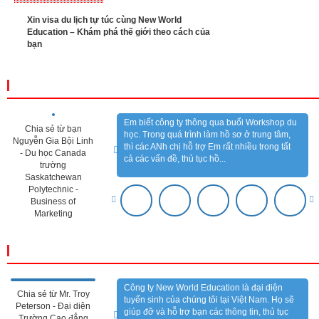
Xin visa du lịch tự túc cùng New World
Education – Khám phá thế giới theo cách của
bạn
CẢM NHẬN KHÁCH HÀNG
Em biết công ty thông qua buổi Workshop du
Chia sẻ từ bạn
học. Trong quá trình làm hồ sơ ở trung tâm,
Nguyễn Gia Bội Linh
thì các ANh chị hỗ trợ Em rất nhiều trong tất
- Du học Canada
cả các vấn đề, thủ tục hồ...
trường
Saskatchewan
Polytechnic -
Business of
Marketing
CẢM NHẬN ĐỐI TÁC
Công ty New World Education là đại diện
Chia sẻ từ Mr. Troy
tuyển sinh của chúng tôi tại Việt Nam. Họ sẽ
Peterson - Đại diện
giúp đỡ và hỗ trợ bạn các thông tin, thủ tục
Trường Cao đẳng