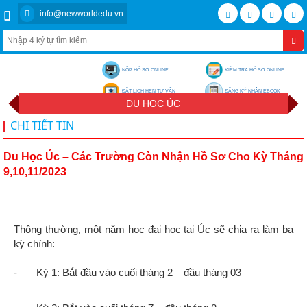
info@newworldedu.vn
NỘP HỒ SƠ ONLINE
KIỂM TRA HỒ SƠ ONLINE
ĐẶT LỊCH HẸN TƯ VẤN
ĐĂNG KÝ NHẬN EBOOK
DU HỌC ÚC
CHI TIẾT TIN
Du Học Úc – Các Trường Còn Nhận Hồ Sơ Cho Kỳ Tháng
9,10,11/2023
Thông thường, một năm học đại học tại Úc sẽ chia ra làm ba
kỳ chính:
- Kỳ 1: Bắt đầu vào cuối tháng 2 – đầu tháng 03
-
Kỳ 2: Bắt vào cuối tháng 7 – đầu tháng 8