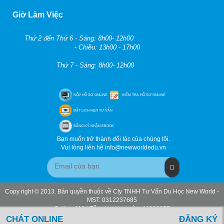
Giờ Làm Việc
Thứ 2 đến Thứ 6 - Sáng: 8h00- 12h00
- Chiều: 13h00 - 17h00
Thứ 7 - Sáng: 8h00- 12h00
NỘP HỒ SƠ ONLINE
KIỂM TRA HỒ SƠ ONLINE
ĐẶT LỊCH HẸN TƯ VẤN
ĐĂNG KÝ NHẬN EBOOK
Bạn muốn trở thành đối tác của chúng tôi.
Vui lòng liên hệ info@newworldedu.vn
Copy right © 2013. Bản quyền thuộc về Cty TNHH Tư Vấn Du Học New World -
MST: 0312237685
Online: 110 | Tổng lượt truy cập: 44920957
CHÁT ONLINE
ĐĂNG KÝ
Duyệt desktop