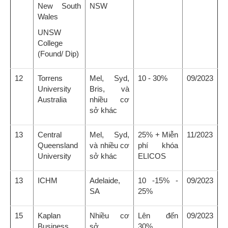
New South
NSW
Wales
UNSW
College
(Found/ Dip)
12
Torrens
Mel, Syd,
10 - 30%
09/2023
University
Bris, và
Australia
nhiều cơ
sở khác
13
Central
Mel, Syd,
25% + Miễn
11/2023
Queensland
và nhiều cơ
phí khóa
University
sở khác
ELICOS
13
ICHM
Adelaide,
10 -15% -
09/2023
SA
25%
15
Kaplan
Nhiều cơ
Lên đến
09/2023
Business
sở
30%