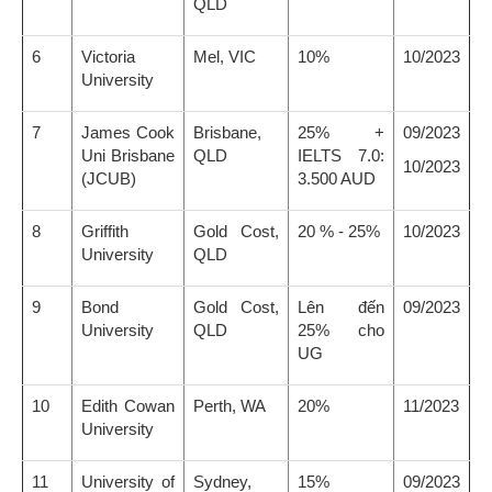
6
Victoria
Mel, VIC
10%
10/2023
University
7
James Cook
Brisbane,
25% +
09/2023
Uni Brisbane
QLD
IELTS 7.0:
10/2023
(JCUB)
3.500 AUD
8
Griffith
Gold Cost,
20 % - 25%
10/2023
University
QLD
9
Bond
Gold Cost,
Lên đến
09/2023
University
QLD
25% cho
UG
10
Edith Cowan
Perth, WA
20%
11/2023
University
11
University of
Sydney,
15%
09/2023