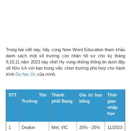
Trong bài viết này, hãy cùng New Word Education tham khảo
danh sách một số trường còn nhận hồ sơ cho kỳ tháng
9,10,11 năm 2023 này nhé! Hy vọng những thông tin dưới đây
sẽ hữu ích với bạn trong việc chọn trường phù hợp cho hành
trình
Du học Úc
của mình.
STT
Tên
Thành
Gía trị
học
Thời
Trường
phố/ Bang
bổng
gian
nhập
học
1
Deakin
Mel, VIC
20% - 25%
11/2023