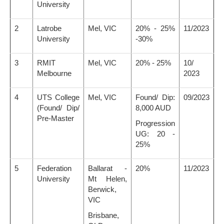
University
2
Latrobe
Mel, VIC
20% - 25%
11/2023
University
-30%
3
RMIT
Mel, VIC
20% - 25%
10/
Melbourne
2023
4
UTS College
Mel, VIC
Found/ Dip:
09/2023
(Found/ Dip/
8,000 AUD
Pre-Master
Progression
UG: 20 -
25%
5
Federation
Ballarat -
20%
11/2023
University
Mt Helen,
Berwick,
VIC
Brisbane,
QLD