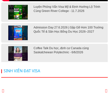
Luyện Phỏng Vấn Visa Mỹ & Định Hướng Lộ Trình
Cùng Green River College - 11.7.2026
Admission Day 27.6.2026 | Gặp Gỡ Hơn 100 Trường
Quốc Tế & Săn Học Bổng Du Học 2026–2027
Coffee Talk Du học, định cư Canada cùng
Saskatchewan Polytechnic - 6/6/2026
Hội thảo du học Mỹ 18.4.2026 - Đại học Mỹ học phí
SINH VIÊN ĐẠT VISA
dưới 20k/ năm
Du học Mỹ 2026 - Lấy bằng cử nhân lúc 20 tuổi cùng
chương trình High School Completion, Washington