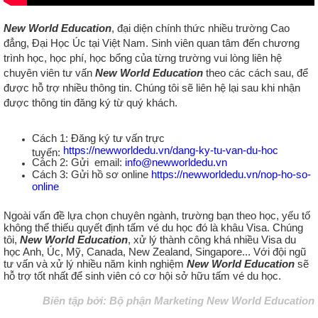
New World Education
, đại diện chính thức nhiều trường Cao
đẳng, Đại Học Úc tại Việt Nam
. Sinh viên quan tâm đến chương
trình học, học phí, học bổng của từng trường vui lòng liên hệ
chuyên viên tư vấn
New World Education
theo các cách sau, để
được hỗ trợ nhiều thông tin. Chúng tôi sẽ liên hệ lại sau khi nhận
được thông tin đăng ký từ quý khách.
Cách 1: Đăng ký tư vấn trực
https://newworldedu.vn/dang-ky-tu-van-du-hoc
tuyến:
Cách 2: Gửi email:
info@newworldedu.vn
Cách 3: Gửi hồ sơ online
https://newworldedu.vn/nop-ho-so-
online
Ngoài vấn đề lựa chọn chuyên ngành, trường bạn theo học, yếu tố
không thể thiếu quyết định tấm vé du học đó là khâu Visa. Chúng
tôi,
New World Education
, xử lý thành công khá nhiều Visa du
học Anh, Úc, Mỹ, Canada, New Zealand, Singapore... Với đội ngũ
tư vấn và xử lý nhiều năm kinh nghiệm
New World Education
sẽ
hỗ trợ tốt nhất để sinh viên có cơ hội sở hữu tấm vé du học.
Biên tập bởi: Bộ phận Marketing New World Education