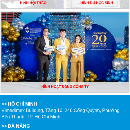
HÌNH HỘI THẢO
HÌNH DU HỌC SINH
HÌNH HOẠT ĐỘNG CÔNG TY
>> HỒ CHÍ MINH
Vimedimex Building, Tầng 10, 246 Cống Quỳnh, Phường
Bến Thành, TP. Hồ Chí Minh
>> ĐÀ NẴNG