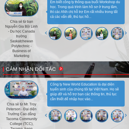
Em biết công ty thông qua buổi Workshop du
học. Trong quá trình làm hồ sơ ở trung tâm,
thì các ANh chị hỗ trợ Em rất nhiều trong tất
cả các vấn đề, thủ tục hồ...
Chia sẻ từ bạn
Nguyễn Gia Bội Linh
- Du học Canada
trường
Saskatchewan
Polytechnic -
Business of
Marketing
CẢM NHẬN ĐỐI TÁC
Công ty New World Education là đại diện
tuyển sinh của chúng tôi tại Việt Nam. Họ sẽ
giúp đỡ và hỗ trợ bạn các thông tin, thủ tục
cần thiết để nhập học vào...
Chia sẻ từ Mr. Troy
Peterson - Đại diện
Trường Cao đẳng
Tacoma Community
College (TCC),
Tacoma, bang