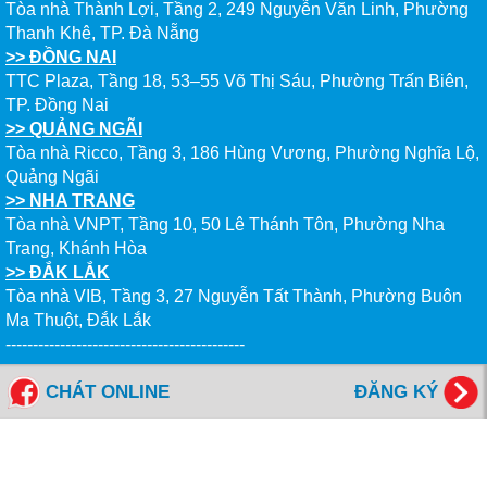
Tòa nhà Thành Lợi, Tầng 2, 249 Nguyễn Văn Linh, Phường
Thanh Khê, TP. Đà Nẵng
>> ĐỒNG NAI
TTC Plaza, Tầng 18, 53–55 Võ Thị Sáu, Phường Trấn Biên,
TP. Đồng Nai
>> QUẢNG NGÃI
Tòa nhà Ricco, Tầng 3, 186 Hùng Vương, Phường Nghĩa Lộ,
Quảng Ngãi
>> NHA TRANG
Tòa nhà VNPT, Tầng 10, 50 Lê Thánh Tôn, Phường Nha
Trang, Khánh Hòa
>> ĐẮK LẮK
Tòa nhà VIB, Tầng 3, 27 Nguyễn Tất Thành, Phường Buôn
Ma Thuột, Đắk Lắk
--------------------------------------------
CHÁT ONLINE
ĐĂNG KÝ
Tổng đài miễn cước: 1800 6577
FANPAGES NEW WORLD EDUCATION
Giờ Làm Việc