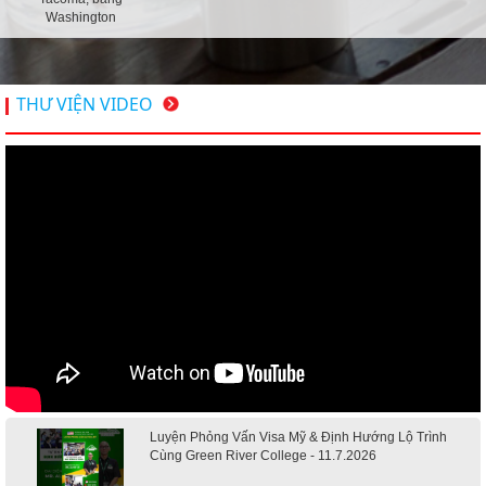
Washington
THƯ VIỆN VIDEO
Luyện Phỏng Vấn Visa Mỹ & Định Hướng Lộ Trình
Cùng Green River College - 11.7.2026