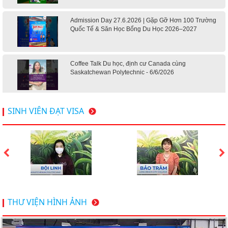
Admission Day 27.6.2026 | Gặp Gỡ Hơn 100 Trường
Quốc Tế & Săn Học Bổng Du Học 2026–2027
Coffee Talk Du học, định cư Canada cùng
Saskatchewan Polytechnic - 6/6/2026
Hội thảo du học Mỹ 18.4.2026 - Đại học Mỹ học phí
SINH VIÊN ĐẠT VISA
dưới 20k/ năm
Du học Mỹ 2026 - Lấy bằng cử nhân lúc 20 tuổi cùng
chương trình High School Completion, Washington
Du học Thụy Sĩ 2026 – Những ưu thế nổi bật đang chờ
THƯ VIỆN HÌNH ẢNH
bạn khám phá