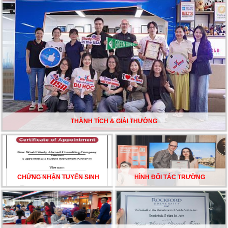
Du học Mỹ năm 2026: Cơ hội học tập và trải nghiệm tại
nền giáo dục hàng đầu
TƯ VẤN DU HỌC TOÀN DIỆN – BƯỚC ĐỆM VỮNG
CHẮC TỪ NEW WORLD EDUCATION
DU HỌC ÚC DẦN TRỞ THÀNH LỰA CHỌN HÀNG
ĐẦU CỦA DU HỌC SINH NĂM 2026 – VÀ TẤT CẢ
ĐỀU CÓ LÝ DO!!
THÀNH TÍCH & GIẢI THƯỞNG
CHẠM GIẤC MƠ DU HỌC MỸ – BẮT ĐẦU TỪ NGÀY
HỘI GHI DANH & SĂN HỌC BỔNG KỲ SPRING 2026
CHỨNG NHẬN TUYỂN SINH
HÌNH ĐỐI TÁC TRƯỜNG