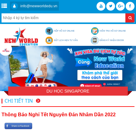
info@newworldedu.vn
NỘP HỒ SƠ ONLINE
KIỂM TRA HỒ SƠ ONLINE
ĐẶT LỊCH HẸN TƯ VẤN
ĐĂNG KÝ NHẬN EBOOK
DU HỌC SINGAPORE
CHI TIẾT TIN
Thông Báo Nghỉ Tết Nguyên Đán Nhâm Dần 2022