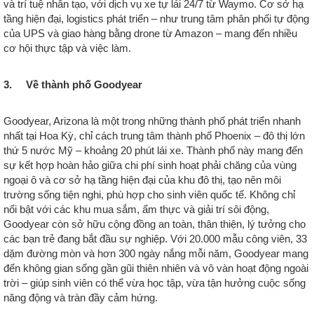
và trí tuệ nhân tạo, với dịch vụ xe tự lái 24/7 từ Waymo. Cơ sở hạ
tầng hiện đại, logistics phát triển – như trung tâm phân phối tự động
của UPS và giao hàng bằng drone từ Amazon – mang đến nhiều
cơ hội thực tập và việc làm.
3. Về thành phố Goodyear
Goodyear, Arizona là một trong những thành phố phát triển nhanh
nhất tại Hoa Kỳ, chỉ cách trung tâm thành phố Phoenix – đô thị lớn
thứ 5 nước Mỹ – khoảng 20 phút lái xe. Thành phố này mang đến
sự kết hợp hoàn hảo giữa chi phí sinh hoạt phải chăng của vùng
ngoại ô và cơ sở hạ tầng hiện đại của khu đô thị, tạo nên môi
trường sống tiện nghi, phù hợp cho sinh viên quốc tế. Không chỉ
nổi bật với các khu mua sắm, ẩm thực và giải trí sôi động,
Goodyear còn sở hữu cộng đồng an toàn, thân thiện, lý tưởng cho
các bạn trẻ đang bắt đầu sự nghiệp. Với 20.000 mẫu công viên, 33
dặm đường mòn và hơn 300 ngày nắng mỗi năm, Goodyear mang
đến không gian sống gần gũi thiên nhiên và vô vàn hoạt động ngoài
trời – giúp sinh viên có thể vừa học tập, vừa tận hưởng cuộc sống
năng động và tràn đầy cảm hứng.