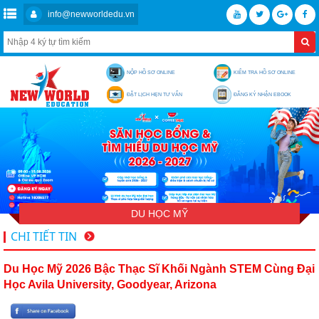
info@newworldedu.vn
NỘP HỒ SƠ ONLINE
KIỂM TRA HỒ SƠ ONLINE
ĐẶT LỊCH HẸN TƯ VẤN
ĐĂNG KÝ NHẬN EBOOK
DU HỌC MỸ
CHI TIẾT TIN
Du Học Mỹ 2026 Bậc Thạc Sĩ Khối Ngành STEM Cùng Đại
Học Avila University, Goodyear, Arizona