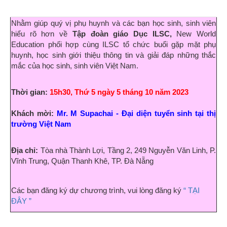
Nhằm giúp quý vị phụ huynh và các bạn học sinh, sinh viên
hiểu rõ hơn về
Tập đoàn giáo Dục ILSC
,
New World
Education phối hợp cùng
ILSC tổ chức buổi gặp mặt phụ
huynh, học sinh giới thiệu thông tin và giải đáp những thắc
mắc của học sinh, sinh viên Việt Nam.
Thời gian:
15h30, Thứ 5 ngày 5 tháng 10 năm 2023
Khách mời:
Mr. M Supachai -
Đ
ại diện tuyển sinh tại thị
trường Việt Nam
Địa chỉ:
Tòa nhà Thành Lợi, Tầng 2, 249 Nguyễn Văn Linh, P.
Vĩnh Trung, Quận Thanh Khê, TP. Đà Nẵng
Các bạn đăng ký dự chương trình, vui lòng đăng ký
“ TẠI
ĐÂY ”