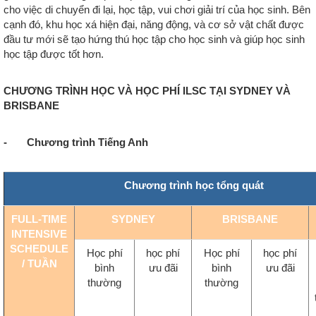
cho việc di chuyển đi lại, học tập, vui chơi giải trí của học sinh. Bên
cạnh đó, khu học xá hiện đại, năng động, và cơ sở vật chất được
đầu tư mới sẽ tạo hứng thú học tập cho học sinh và giúp học sinh
học tập được tốt hơn.
CHƯƠNG TRÌNH HỌC VÀ HỌC PHÍ ILSC TẠI SYDNEY VÀ
BRISBANE
- Chương trình Tiếng Anh
Chương trình học tổng quát
FULL-TIME
SYDNEY
BRISBANE
INTENSIVE
SCHEDULE
Học phí
học phí
Học phí
học phí
/ TUẦN
bình
ưu đãi
bình
ưu đãi
thường
thường