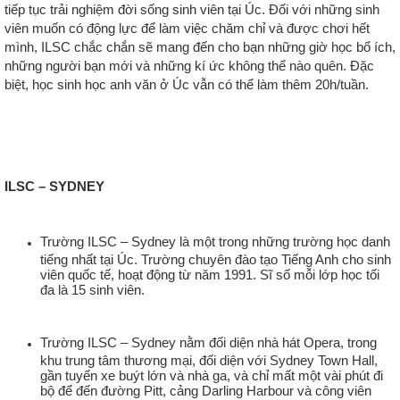
tiếp tục trải nghiệm đời sống sinh viên tại Úc. Đối với những sinh
viên muốn có động lực để làm việc chăm chỉ và được chơi hết
mình, ILSC chắc chắn sẽ mang đến cho bạn những giờ học bổ ích,
những người bạn mới và những kí ức không thể nào quên. Đặc
biệt, học sinh học anh văn ở Úc vẫn có thể làm thêm 20h/tuần.
ILSC – SYDNEY
Trường ILSC – Sydney là một trong những trường học danh
tiếng nhất tại Úc. Trường chuyên đào tạo Tiếng Anh cho sinh
viên quốc tế, hoạt động từ năm 1991. Sĩ số mỗi lớp học tối
đa là 15 sinh viên.
Trường ILSC – Sydney nằm đối diện nhà hát Opera, trong
khu trung tâm thương mại, đối diện với Sydney Town Hall,
gần tuyến xe buýt lớn và nhà ga, và chỉ mất một vài phút đi
bộ để đến đường Pitt, cảng Darling Harbour và công viên