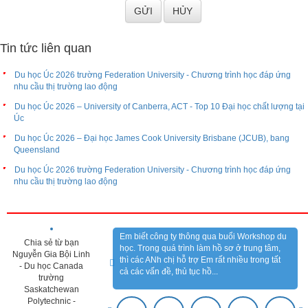
Tin tức liên quan
Du học Úc 2026 trường Federation University - Chương trình học đáp ứng
nhu cầu thị trường lao động
Du học Úc 2026 – University of Canberra, ACT - Top 10 Đại học chất lượng tại
Úc
Du học Úc 2026 – Đại học James Cook University Brisbane (JCUB), bang
Queensland
Du học Úc 2026 trường Federation University - Chương trình học đáp ứng
nhu cầu thị trường lao động
CẢM NHẬN KHÁCH HÀNG
Em biết công ty thông qua buổi Workshop du
Chia sẻ từ bạn
học. Trong quá trình làm hồ sơ ở trung tâm,
Nguyễn Gia Bội Linh
thì các ANh chị hỗ trợ Em rất nhiều trong tất
- Du học Canada
cả các vấn đề, thủ tục hồ...
trường
Saskatchewan
Polytechnic -