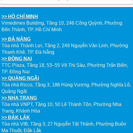
ĐẦU CỦA DU HỌC SINH NĂM 2026 – VÀ TẤT CẢ
ĐỀU CÓ LÝ DO!!
>> HỒ CHÍ MINH
CHẠM GIẤC MƠ DU HỌC MỸ – BẮT ĐẦU TỪ NGÀY
Vimedimex Building, Tầng 10, 246 Cống Quỳnh, Phường
HỘI GHI DANH & SĂN HỌC BỔNG KỲ SPRING 2026
Bến Thành, TP. Hồ Chí Minh
>> ĐÀ NẴNG
Tòa nhà Thành Lợi, Tầng 2, 249 Nguyễn Văn Linh, Phường
Thanh Khê, TP. Đà Nẵng
>> ĐỒNG NAI
TTC Plaza, Tầng 18, 53–55 Võ Thị Sáu, Phường Trấn Biên,
TP. Đồng Nai
>> QUẢNG NGÃI
Tòa nhà Ricco, Tầng 3, 186 Hùng Vương, Phường Nghĩa Lộ,
Quảng Ngãi
>> NHA TRANG
Tòa nhà VNPT, Tầng 10, 50 Lê Thánh Tôn, Phường Nha
Trang, Khánh Hòa
>> ĐẮK LẮK
Tòa nhà VIB, Tầng 3, 27 Nguyễn Tất Thành, Phường Buôn
Ma Thuột, Đắk Lắk