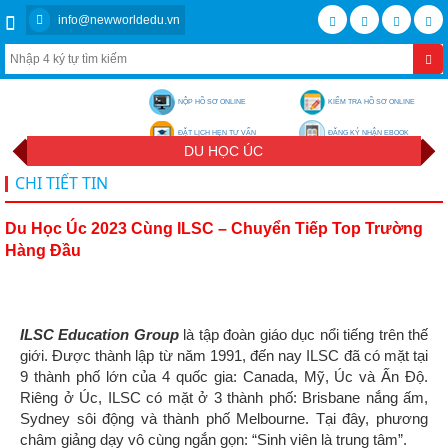
info@newworldedu.vn
NỘP HỒ SƠ ONLINE
KIỂM TRA HỒ SƠ ONLINE
ĐẶT LỊCH HẸN TƯ VẤN
ĐĂNG KÝ NHẬN EBOOK
DU HỌC ÚC
CHI TIẾT TIN
Du Học Úc 2023 Cùng ILSC – Chuyển Tiếp Top Trường
Hàng Đầu
ILSC Education Group
là tập đoàn giáo dục nổi tiếng trên thế
giới. Được thành lập từ năm 1991, đến nay ILSC đã có mặt tại
9 thành phố lớn của 4 quốc gia: Canada, Mỹ, Úc và Ấn Độ.
Riêng ở Úc, ILSC có mặt ở 3 thành phố: Brisbane nắng ấm,
Sydney sôi động và thành phố Melbourne. Tại đây, phương
châm giảng dạy vô cùng ngắn gọn: “Sinh viên là trung tâm”.