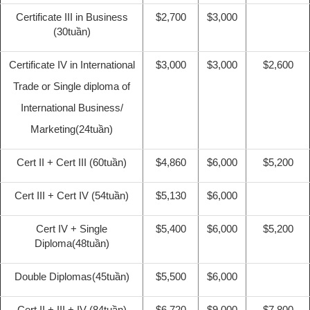
Certificate III in Business
$2,700
$3,000
(30tuần)
Certificate IV in International
$3,000
$3,000
$2,600
Trade or Single diploma of
International Business/
Marketing(24tuần)
Cert II + Cert III (60tuần)
$4,860
$6,000
$5,200
Cert III + Cert IV (54tuần)
$5,130
$6,000
Cert IV + Single
$5,400
$6,000
$5,200
Diploma(48tuần)
Double Diplomas(45tuần)
$5,500
$6,000
Cert II + III + IV (84tuần)
$6,720
$9,000
$7,800