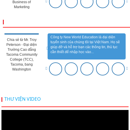
Business of
Marketing
CẢM NHẬN ĐỐI TÁC
Công ty New World Education là đại diện
Chia sẻ từ Mr. Troy
tuyển sinh của chúng tôi tại Việt Nam. Họ sẽ
Peterson - Đại diện
giúp đỡ và hỗ trợ bạn các thông tin, thủ tục
Trường Cao đẳng
cần thiết để nhập học vào...
Tacoma Community
College (TCC),
Tacoma, bang
Washington
THƯ VIỆN VIDEO