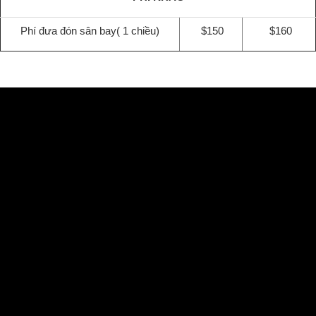
Phí đưa đón sân bay( 1 chiều)
$150
$160