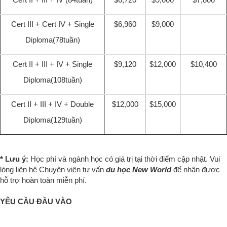
Cert III + Cert IV + Single
$6,960
$9,000
Diploma(78tuần)
Cert II + III + IV + Single
$9,120
$12,000
$10,400
Diploma(108tuần)
Cert II + III + IV + Double
$12,000
$15,000
Diploma(129tuần)
* Lưu ý:
Học phí và ngành học có giá trị tại thời điểm cập nhật. Vui
lòng liên hệ Chuyên viên tư vấn
du học New World
để nhận được
hỗ trợ hoàn toàn miễn phí.
YÊU CẦU ĐẦU VÀO