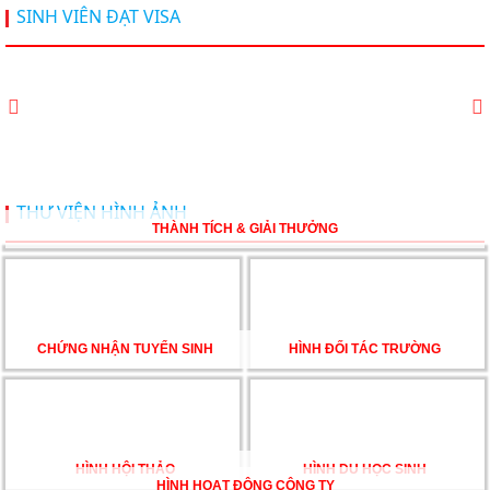
Hội thảo du học Mỹ 18.4.2026 - Đại học Mỹ học phí
SINH VIÊN ĐẠT VISA
dưới 20k/ năm
Du học Mỹ 2026 - Lấy bằng cử nhân lúc 20 tuổi cùng
chương trình High School Completion, Washington
Du học Thụy Sĩ 2026 – Những ưu thế nổi bật đang chờ
THƯ VIỆN HÌNH ẢNH
bạn khám phá
THÀNH TÍCH & GIẢI THƯỞNG
Du học Mỹ năm 2026: Cơ hội học tập và trải nghiệm tại
nền giáo dục hàng đầu
CHỨNG NHẬN TUYỂN SINH
HÌNH ĐỐI TÁC TRƯỜNG
TƯ VẤN DU HỌC TOÀN DIỆN – BƯỚC ĐỆM VỮNG
CHẮC TỪ NEW WORLD EDUCATION
HÌNH HỘI THẢO
HÌNH DU HỌC SINH
DU HỌC ÚC DẦN TRỞ THÀNH LỰA CHỌN HÀNG
HÌNH HOẠT ĐỘNG CÔNG TY