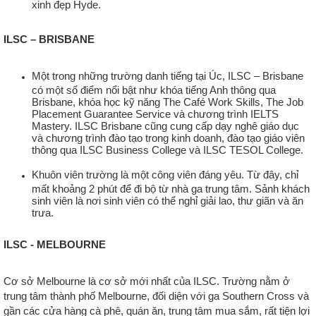
xinh đẹp Hyde.
ILSC – BRISBANE
Một trong những trường danh tiếng tại Úc, ILSC – Brisbane
có một số điểm nổi bật như khóa tiếng Anh thông qua
Brisbane, khóa học kỹ năng The Café Work Skills, The Job
Placement Guarantee Service và chương trình IELTS
Mastery. ILSC Brisbane cũng cung cấp dạy nghê giáo dục
và chương trình đào tạo trong kinh doanh, đào tạo giáo viên
thông qua ILSC Business College và ILSC TESOL College.
Khuôn viên trường là một công viên đáng yêu. Từ đây, chỉ
mất khoảng 2 phút để đi bộ từ nhà ga trung tâm. Sảnh khách
sinh viên là nơi sinh viên có thể nghỉ giải lao, thư giãn và ăn
trưa.
ILSC - MELBOURNE
Cơ sở Melbourne là cơ sở mới nhất của ILSC. Trường nằm ở
trung tâm thành phố Melbourne, đối diện với ga Southern Cross và
gần các cửa hàng cà phê, quán ăn, trung tâm mua sắm, rất tiện lợi