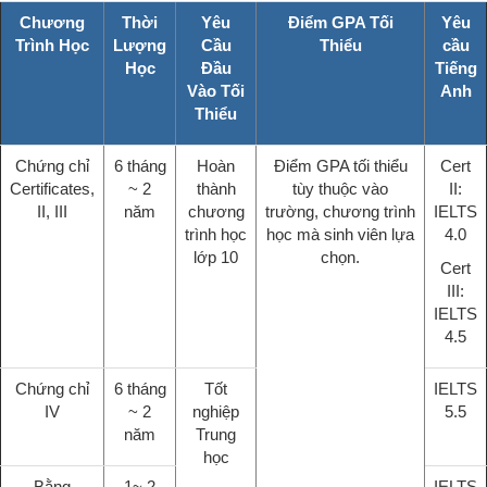
Chương
Thời
Yêu
Điểm GPA Tối
Yêu
Trình Học
Lượng
Cầu
Thiểu
cầu
Học
Đầu
Tiếng
Vào Tối
Anh
Thiểu
Chứng chỉ
6 tháng
Hoàn
Điểm GPA tối thiểu
Cert
Certificates,
~ 2
thành
tùy thuộc vào
II:
II, III
năm
chương
trường, chương trình
IELTS
trình học
học mà sinh viên lựa
4.0
lớp 10
chọn.
Cert
III:
IELTS
4.5
Chứng chỉ
6 tháng
Tốt
IELTS
IV
~ 2
nghiệp
5.5
năm
Trung
học
Bằng
1~ 2
IELTS