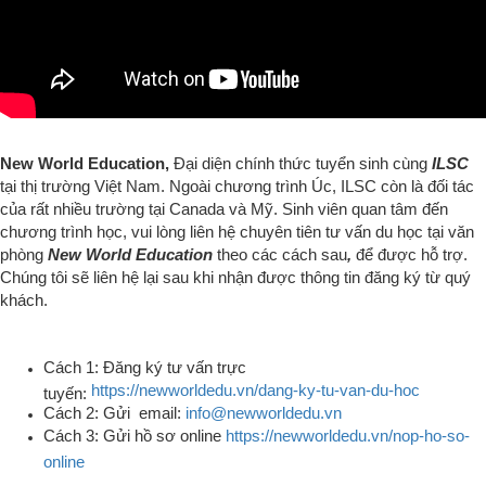
New World Education,
Đại diện chính thức tuyển sinh cùng
ILSC
tại thị trường Việt Nam.
Ngoài chương trình Úc, ILSC còn là đối tác
của rất nhiều trường tại Canada và Mỹ
.
Sinh viên quan tâm đến
chương trình học, vui lòng liên hệ chuyên tiên tư vấn du học tại văn
phòng
New World Education
theo các cách sau
,
để được hỗ trợ.
Chúng tôi
sẽ liên hệ lại sau khi nhận được thông tin đăng ký từ quý
khách.
Cách 1: Đăng ký tư vấn trực
https://newworldedu.vn/dang-ky-tu-van-du-hoc
tuyến:
Cách 2: Gửi email:
info@newworldedu.vn
Cách 3: Gửi hồ sơ online
https://newworldedu.vn/nop-ho-so-
online