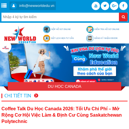
info@newworldedu.vn
NỘP HỒ SƠ ONLINE
KIỂM TRA HỒ SƠ ONLINE
ĐẶT LỊCH HẸN TƯ VẤN
ĐĂNG KÝ NHẬN EBOOK
DU HỌC CANADA
CHI TIẾT TIN
Coffee Talk Du Học Canada 2026: Tối Ưu Chi Phí – Mở
Rộng Cơ Hội Việc Làm & Định Cư Cùng Saskatchewan
Polytechnic