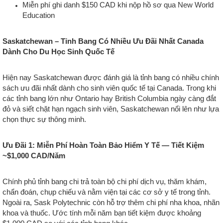
Miễn phí ghi danh $150 CAD khi nộp hồ sơ qua New World
Education
Saskatchewan – Tỉnh Bang Có Nhiều Ưu Đãi Nhất Canada
Dành Cho Du Học Sinh Quốc Tế
Hiện nay Saskatchewan được đánh giá là tỉnh bang có nhiều chính
sách ưu đãi nhất dành cho sinh viên quốc tế tại Canada. Trong khi
các tỉnh bang lớn như Ontario hay British Columbia ngày càng đắt
đỏ và siết chặt hạn ngạch sinh viên, Saskatchewan nổi lên như lựa
chọn thực sự thông minh.
Ưu Đãi 1: Miễn Phí Hoàn Toàn Bảo Hiểm Y Tế — Tiết Kiệm
~$1,000 CAD/Năm
Chính phủ tỉnh bang chi trả toàn bộ chi phí dịch vụ, thăm khám,
chẩn đoán, chụp chiếu và nằm viện tại các cơ sở y tế trong tỉnh.
Ngoài ra, Sask Polytechnic còn hỗ trợ thêm chi phí nha khoa, nhãn
khoa và thuốc. Ước tính mỗi năm bạn tiết kiệm được khoảng