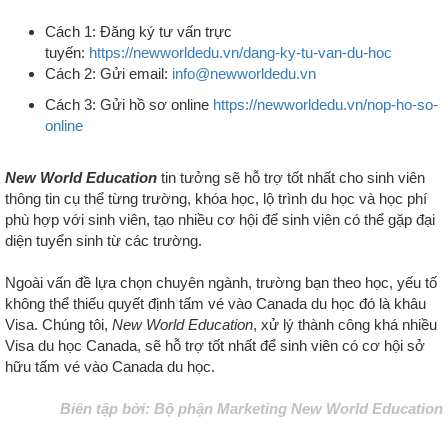
Cách 1: Đăng ký tư vấn trực
tuyến:
https://newworldedu.vn/dang-ky-tu-van-du-hoc
Cách 2: Gửi email:
info@newworldedu.vn
Cách 3: Gửi hồ sơ online
https://newworldedu.vn/nop-ho-so-
online
New World Education
tin tưởng sẽ hỗ trợ tốt nhất cho sinh viên
thông tin cụ thể từng trường, khóa học, lộ trình du học và học phí
phù hợp với sinh viên, tạo nhiều cơ hội để sinh viên có thể gặp đại
diện tuyển sinh từ các trường.
Ngoài vấn đề lựa chọn chuyên ngành, trường bạn theo học, yếu tố
không thể thiếu quyết định tấm vé vào Canada du học đó là khâu
Visa. Chúng tôi,
New World Education
, xử lý thành công khá nhiều
Visa du học Canada, sẽ hỗ trợ tốt nhất để sinh viên có cơ hội sở
hữu tấm vé vào Canada du học.
Biên tập bởi: Bộ phận Marketing New World Education