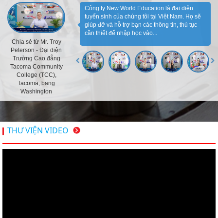
Công ty New World Education là đại diện
tuyển sinh của chúng tôi tại Việt Nam. Họ sẽ
giúp đỡ và hỗ trợ bạn các thông tin, thủ tục
cần thiết để nhập học vào...
Chia sẻ từ Mr. Troy
Peterson - Đại diện
Trường Cao đẳng
Tacoma Community
College (TCC),
Tacoma, bang
Washington
THƯ VIỆN VIDEO