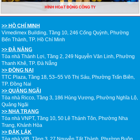
HÌNH HOẠT ĐỘNG CÔNG TY
>> HỒ CHÍ MINH
Vimedimex Building, Tầng 10, 246 Cống Quỳnh, Phường
Bến Thành, TP. Hồ Chí Minh
>> ĐÀ NẴNG
Tòa nhà Thành Lợi, Tầng 2, 249 Nguyễn Văn Linh, Phường
Thanh Khê, TP. Đà Nẵng
>> ĐỒNG NAI
TTC Plaza, Tầng 18, 53–55 Võ Thị Sáu, Phường Trấn Biên,
TP. Đồng Nai
>> QUẢNG NGÃI
Tòa nhà Ricco, Tầng 3, 186 Hùng Vương, Phường Nghĩa Lộ,
Quảng Ngãi
>> NHA TRANG
Tòa nhà VNPT, Tầng 10, 50 Lê Thánh Tôn, Phường Nha
Trang, Khánh Hòa
>> ĐẮK LẮK
Tòa nhà VIB, Tầng 3, 27 Nguyễn Tất Thành, Phường Buôn