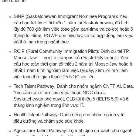
viên quốc tế:
SINP (Saskatchewan Immigrant Nominee Program): Yêu
cầu học full-time tối thiểu 1 năm tại Saskatchewan, đã tích
lũy đủ 780 giờ làm việc (bao gồm part-time và co-op) hoặc 6
tháng full-time, PGWP còn hiệu lực và có hợp đồng làm việc
vô thời hạn trong ngành học.
RCIP (Rural Community Immigration Pilot): Định cư tại TP.
Moose Jaw — nơi có campus của Sask Polytechnic. Yêu
cầu học toàn thời gian tối thiểu 2 năm tại Moose Jaw hoặc ít
nhất 1 năm kinh nghiệm làm việc tại đây, kèm lời mời làm
việc toàn thời gian thuộc 25 NOC ưu tiên.
Tech Talent Pathway: Dành cho nhóm ngành CNTT, AI, Data.
Yêu cầu có lời mời làm việc thuộc NOC được
Saskatchewan phê duyệt, CLB tối thiểu 5 (IELTS 5.0) và 6
tháng kinh nghiệm trong lĩnh vực IT.
Health Talent Pathway: Dành riêng cho nhóm ngành y tế,
điều dưỡng và chăm sóc sức khỏe.
Agriculture Talent Pathway: Lộ trình định cư dành cho ngành