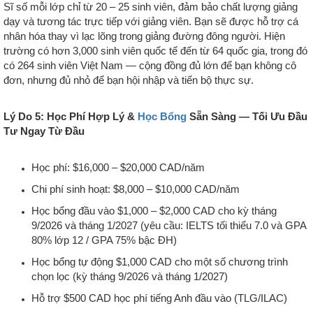
Sĩ số mỗi lớp chỉ từ 20 – 25 sinh viên, đảm bảo chất lượng giảng
dạy và tương tác trực tiếp với giảng viên. Bạn sẽ được hỗ trợ cá
nhân hóa thay vì lạc lõng trong giảng đường đông người. Hiện
trường có hơn 3,000 sinh viên quốc tế đến từ 64 quốc gia, trong đó
có 264 sinh viên Việt Nam — cộng đồng đủ lớn để bạn không cô
đơn, nhưng đủ nhỏ để bạn hội nhập và tiến bộ thực sự.
Lý Do 5: Học Phí Hợp Lý &
Học Bổng
Sẵn Sàng — Tối Ưu Đầu
Tư Ngay Từ Đầu
Học phí: $16,000 – $20,000 CAD/năm
Chi phí sinh hoạt: $8,000 – $10,000 CAD/năm
Học bổng đầu vào $1,000 – $2,000 CAD cho kỳ tháng
9/2026 và tháng 1/2027 (yêu cầu: IELTS tối thiểu 7.0 và GPA
80% lớp 12 / GPA 75% bậc ĐH)
Học bổng tự động $1,000 CAD cho một số chương trình
chọn lọc (kỳ tháng 9/2026 và tháng 1/2027)
Hỗ trợ $500 CAD học phí tiếng Anh đầu vào (TLG/ILAC)