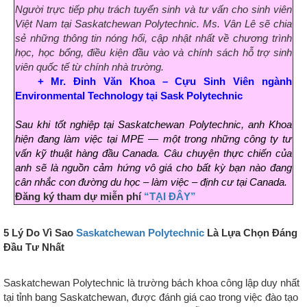
Người trực tiếp phụ trách tuyển sinh và tư vấn cho sinh viên
Việt Nam tại Saskatchewan Polytechnic. Ms. Vân Lê sẽ chia
sẻ những thông tin nóng hổi, cập nhật nhất về chương trình
học, học bổng, điều kiện đầu vào và chính sách hỗ trợ sinh
viên quốc tế từ chính nhà trường.
+ Mr. Đinh Văn Khoa – Cựu Sinh Viên ngành
Environmental Technology tại Sask Polytechnic
Sau khi tốt nghiệp tại Saskatchewan Polytechnic, anh Khoa
hiện đang làm việc tại MPE — một trong những công ty tư
vấn kỹ thuật hàng đầu Canada. Câu chuyện thực chiến của
anh sẽ là nguồn cảm hứng vô giá cho bất kỳ bạn nào đang
cân nhắc con đường du học – làm việc – định cư tại Canada.
Đăng ký tham dự miễn phí
“TẠI ĐÂY”
5 Lý Do Vì Sao
Saskatchewan Polytechnic
Là Lựa Chọn Đáng
Đầu Tư Nhất
Saskatchewan Polytechnic là trường bách khoa công lập duy nhất
tại tỉnh bang Saskatchewan, được đánh giá cao trong việc đào tạo