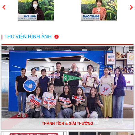
Du học Mỹ 2026 - Lấy bằng cử nhân lúc 20 tuổi cùng
chương trình High School Completion, Washington
Du học Thụy Sĩ 2026 – Những ưu thế nổi bật đang chờ
THƯ VIỆN HÌNH ẢNH
bạn khám phá
Du học Mỹ năm 2026: Cơ hội học tập và trải nghiệm tại
nền giáo dục hàng đầu
TƯ VẤN DU HỌC TOÀN DIỆN – BƯỚC ĐỆM VỮNG
CHẮC TỪ NEW WORLD EDUCATION
DU HỌC ÚC DẦN TRỞ THÀNH LỰA CHỌN HÀNG
ĐẦU CỦA DU HỌC SINH NĂM 2026 – VÀ TẤT CẢ
ĐỀU CÓ LÝ DO!!
THÀNH TÍCH & GIẢI THƯỞNG
CHẠM GIẤC MƠ DU HỌC MỸ – BẮT ĐẦU TỪ NGÀY