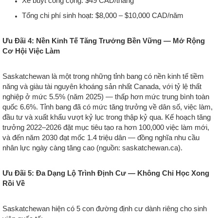
Xe buýt công cộng: $49 CAD/tháng
Tổng chi phí sinh hoạt: $8,000 – $10,000 CAD/năm
Ưu Đãi 4: Nền Kinh Tế Tăng Trưởng Bền Vững — Mở Rộng
Cơ Hội Việc Làm
Saskatchewan là một trong những tỉnh bang có nền kinh tế tiềm
năng và giàu tài nguyên khoáng sản nhất Canada, với tỷ lệ thất
nghiệp ở mức 5.5% (năm 2025) — thấp hơn mức trung bình toàn
quốc 6.6%. Tỉnh bang đã có mức tăng trưởng về dân số, việc làm,
đầu tư và xuất khẩu vượt kỷ lục trong thập kỷ qua. Kế hoạch tăng
trưởng 2022–2026 đặt mục tiêu tạo ra hơn 100,000 việc làm mới,
và đến năm 2030 đạt mốc 1.4 triệu dân — đồng nghĩa nhu cầu
nhân lực ngày càng tăng cao (nguồn: saskatchewan.ca).
Ưu Đãi 5: Đa Dạng Lộ Trình Định Cư — Không Chỉ Học Xong
Rồi Về
Saskatchewan hiện có 5 con đường định cư dành riêng cho sinh