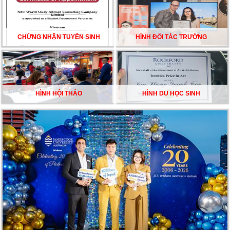
HỘI GHI DANH & SĂN HỌC BỔNG KỲ SPRING 2026
CHỨNG NHẬN TUYỂN SINH
HÌNH ĐỐI TÁC TRƯỜNG
HÌNH HỘI THẢO
HÌNH DU HỌC SINH