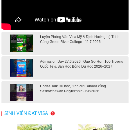
Luyện Phỏng Vấn Visa Mỹ & Định Hướng Lộ Trình
Cùng Green River College - 11.7.2026
Admission Day 27.6.2026 | Gặp Gỡ Hơn 100 Trường
Quốc Tế & Săn Học Bổng Du Học 2026–2027
Coffee Talk Du học, định cư Canada cùng
Saskatchewan Polytechnic - 6/6/2026
Hội thảo du học Mỹ 18.4.2026 - Đại học Mỹ học phí
SINH VIÊN ĐẠT VISA
dưới 20k/ năm