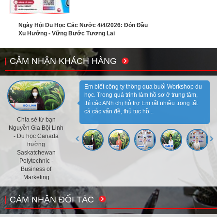
Ngày Hội Du Học Các Nước 4/4/2026: Đón Đầu
Xu Hướng - Vững Bước Tương Lai
CẢM NHẬN KHÁCH HÀNG
Em biết công ty thông qua buổi Workshop du
học. Trong quá trình làm hồ sơ ở trung tâm,
thì các ANh chị hỗ trợ Em rất nhiều trong tất
cả các vấn đề, thủ tục hồ...
Chia sẻ từ bạn
Nguyễn Gia Bội Linh
- Du học Canada
trường
Saskatchewan
Polytechnic -
Business of
Marketing
CẢM NHẬN ĐỐI TÁC