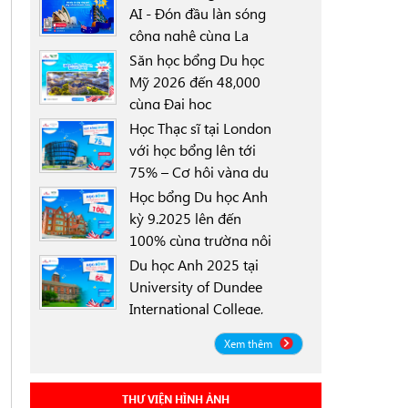
AI - Đón đầu làn sóng
công nghệ cùng La
0000-00-00
Trobe University
Săn học bổng Du học
Sydney Campus với
Mỹ 2026 đến 48,000
học bổng 30%
cùng Đại học
0000-00-00
University of North
Học Thạc sĩ tại London
Texas (UNT)
với học bổng lên tới
75% – Cơ hội vàng du
0000-00-00
học Anh 2025
Học bổng Du học Anh
kỳ 9.2025 lên đến
100% cùng trường nội
0000-00-00
trú Worthgate School
Du học Anh 2025 tại
Canterbury
University of Dundee
International College,
0000-00-00
Scotland ICD - Lộ trình
Xem thêm
linh hoạt, học bổng
đến 50%
THƯ VIỆN HÌNH ẢNH