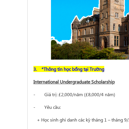
3. *Thông tin học bổng tại Trường
International Undergraduate Scholarship
- Giá trị: £2,000/năm (£8,000/4 năm)
- Yêu cầu:
+ Học sinh ghi danh các kỳ tháng 1 – tháng 9