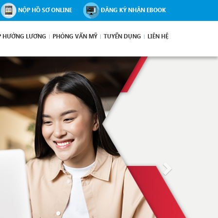
NỘP HỒ SƠ ONLINE
ĐĂNG KÝ NHẬN EBOOK
P HƯỞNG LƯƠNG
PHỎNG VẤN MỸ
TUYỂN DỤNG
LIÊN HỆ
Next