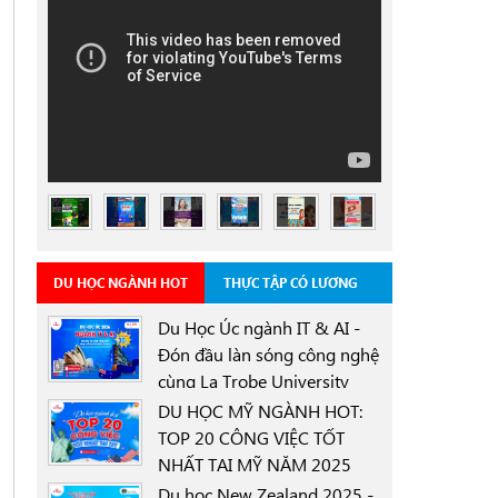
DU HỌC NGÀNH HOT
THỰC TẬP CÓ LƯƠNG
Du Học Úc ngành IT & AI -
Đón đầu làn sóng công nghệ
cùng La Trobe University
0000-00-00
Sydney Campus với học
DU HỌC MỸ NGÀNH HOT:
bổng 30%
TOP 20 CÔNG VIỆC TỐT
NHẤT TẠI MỸ NĂM 2025
0000-00-00
Du học New Zealand 2025 -