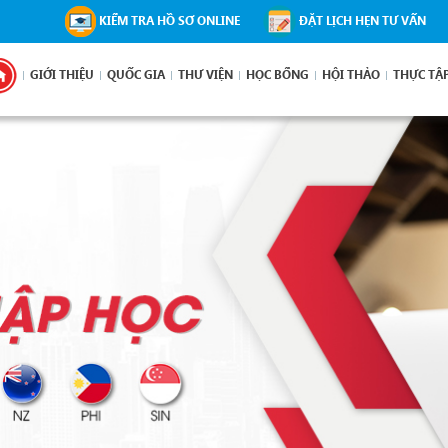
KIỂM TRA HỒ SƠ ONLINE
ĐẶT LỊCH HẸN TƯ VẤN
GIỚI THIỆU
QUỐC GIA
THƯ VIỆN
HỌC BỔNG
HỘI THẢO
THỰC TẬ