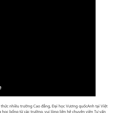
nh thức nhiều trường Cao đẳng, Đại học Vương quốcAnh tại Việt
 học bổng từ các trường, vui lòng liên hệ chuyên viên Tư vấn