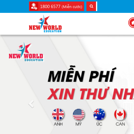
1800 6577
(Miễn cước)
Previous