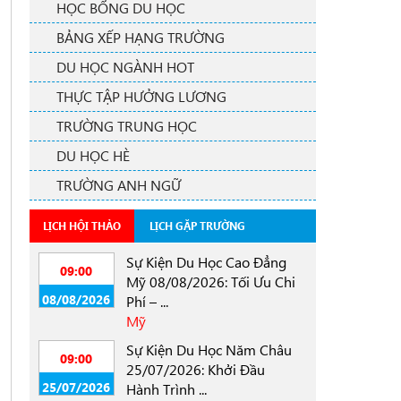
HỌC BỔNG DU HỌC
BẢNG XẾP HẠNG TRƯỜNG
DU HỌC NGÀNH HOT
THỰC TẬP HƯỞNG LƯƠNG
TRƯỜNG TRUNG HỌC
DU HỌC HÈ
TRƯỜNG ANH NGỮ
LỊCH HỘI THẢO
LỊCH GẶP TRƯỜNG
Sự Kiện Du Học Cao Đẳng
09:00
Mỹ 08/08/2026: Tối Ưu Chi
08/08/2026
Phí – ...
Mỹ
Sự Kiện Du Học Năm Châu
09:00
25/07/2026: Khởi Đầu
25/07/2026
Hành Trình ...