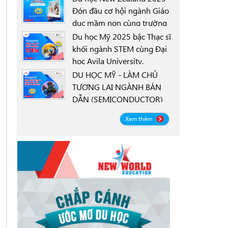
Đón đầu cơ hội ngành Giáo
dục mầm non cùng trường
0000-00-00
New Zealand Tertiary
Du học Mỹ 2025 bậc Thạc sĩ
College NZTC
khối ngành STEM cùng Đại
học Avila University,
0000-00-00
Goodyear, Arizona
DU HỌC MỸ - LÀM CHỦ
TƯƠNG LAI NGÀNH BÁN
DẪN (SEMICONDUCTOR)
0000-00-00
CÙNG ĐẠI HỌC OREGON
Xem thêm
STATE UNIVERSITY OSU