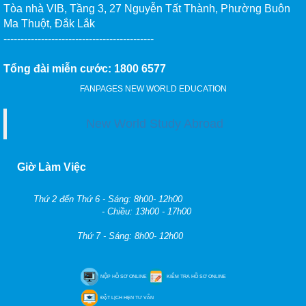
ĐĂNG KÝ NHẬN EBOOK
Bạn muốn trở thành đối tác của chúng tôi.
Vui lòng liên hệ info@newworldedu.vn
Copy right © 2013. Bản quyền thuộc về Cty TNHH Tư Vấn Du Học New World -
MST: 0312237685
Online: 159 | Tổng lượt truy cập: 44965328
Duyệt desktop