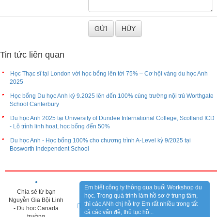
cả các vấn đề, thủ tục hồ...
trường
Saskatchewan
Polytechnic -
Business of
Marketing
CẢM NHẬN ĐỐI TÁC
Công ty New World Education là đại diện
Chia sẻ từ Mr. Troy
tuyển sinh của chúng tôi tại Việt Nam. Họ sẽ
Peterson - Đại diện
giúp đỡ và hỗ trợ bạn các thông tin, thủ tục
Trường Cao đẳng
cần thiết để nhập học vào...
Tacoma Community
College (TCC),
Tacoma, bang
Washington
THƯ VIỆN VIDEO