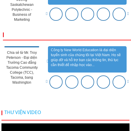
Luyện Phỏng Vấn Visa Mỹ & Định Hướng Lộ Trình
Cùng Green River College - 11.7.2026
Admission Day 27.6.2026 | Gặp Gỡ Hơn 100 Trường
Quốc Tế & Săn Học Bổng Du Học 2026–2027
Coffee Talk Du học, định cư Canada cùng
Saskatchewan Polytechnic - 6/6/2026