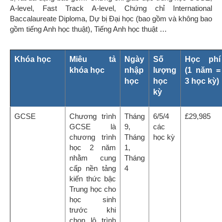
chọn lộ trình
học tập đúng
đắn để bước
vào trường
đại học.
Pre-
Một chương
Tháng
1,2 3
£29,985
Programme
trình học linh
9,
các
hoạt được
Tháng
học kỳ
thiết kế để
1,
chuẩn bị cho
Tháng
các học sinh
4,
tham dự khóa
Tháng
A level,
7
International
Baccalaureate
hoặc
University
Foundation,
với lựa chọn
GCSE hoặc