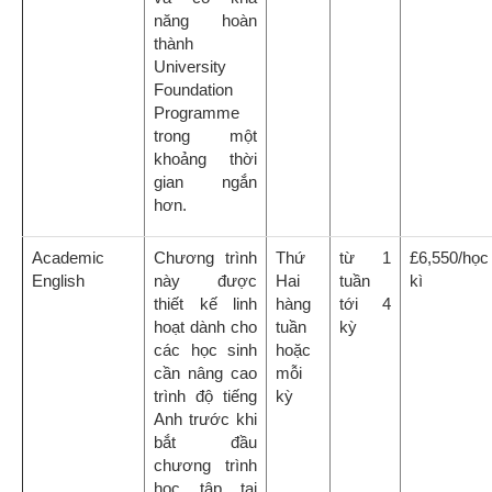
học tập tại
Vương quốc
Anh.
*Lưu ý:
Thông tin học phí có giá trị tại thời điểm chúng tôi cập nhật
và khác nhau cho từng chương trình sinh viên lựa chọn, vui lòng
liên hệ chuyên viên tư vấn du học New World Education để được
hỗ trợ thông tin chi tiết.
Chi phí khác
Mục
Phí/Chi phí
Phí đăng kí
£300
Phí đặt cọc (hoàn trả)
£2,200