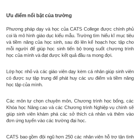
CATS bao gồm đội ngũ hơn 250 các nhân viên hỗ trợ tận tình
và luôn có mặt 24/7 để giúp sinh viên cảm thấy vui vẻ, an toàn
và đạt được kết quả tốt nhất.
Đội ngũ các Chuyên viên và Tư vấn viên Đại học tận tình sẽ
nhiệt tình hỗ trợ sinh viên giải quyết tất cả các vấn đề về thủ
tục đăng ký nhập học.
100% sinh viên A level của CATS Canterbury và CATS
Academy Boston vào các trường đại học năm 2016.
Hơn 100 hoạt động ngoại khóa mang tới cho sinh viên cơ hội
để theo đuổi những đam mê từ quê nhà, trải nghiệm những
điều mới lạ và không bao giờ cảm thấy chán nản.