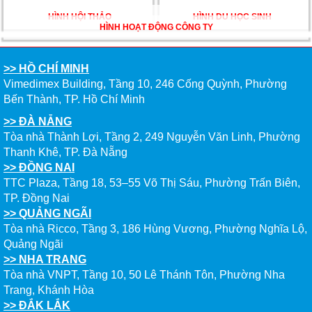
>> ĐẮK LẮK
Tòa nhà VIB, Tầng 3, 27 Nguyễn Tất Thành, Phường Buôn
Ma Thuột, Đắk Lắk
--------------------------------------------
Tổng đài miễn cước: 1800 6577
FANPAGES NEW WORLD EDUCATION
New World Study Abroad
Giờ Làm Việc
Thứ 2 đến Thứ 6 - Sáng: 8h00- 12h00
- Chiều: 13h00 - 17h00
Thứ 7 - Sáng: 8h00- 12h00
NỘP HỒ SƠ ONLINE
KIỂM TRA HỒ SƠ ONLINE
ĐẶT LỊCH HẸN TƯ VẤN