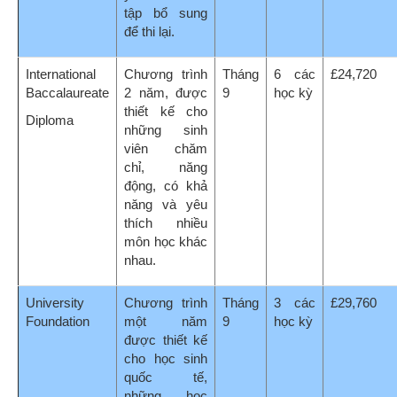
những học
sinh đang
muốn vào học
các trường
đại học ở Anh
– phù hợp nếu
sinh viên có
động lực hoặc
đang tìm kiếm
một chương
trình hỗ trợ từ
trường trung
học quốc tế
lên đại học
Anh.
Fast-track
Khóa học 2 kỳ
Tháng
2 các
£24,080
University
được thiết kế
1
học kỳ
Foundation
cho những
học sinh có
hoài bão lớn