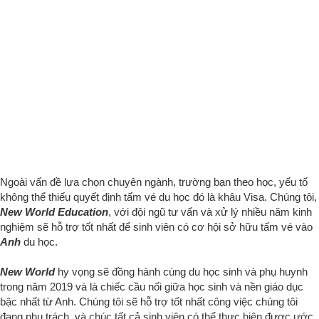
đang phụ trách,
và chúc tất cả sinh viên có thể thực hiện được ước
mơ du học,
thành công trên con đường các bạn lựa chọn
.
Biên tập bởi: Bộ phận Marketing New World Education
Hỗ trợ cam kết từ New World Education:
Miễn phí tư vấn chọn trường, ngành học và hỗ trợ thủ tục hồ
sơ Visa.
Miễn phí dịch thuật
Miễn phí hướng dẫn luyện trả lời phỏng vấn bằng tiếng Anh
Hỗ trợ hướng dẫn chuyển tiền, mở thẻ Visa
Hỗ Trợ Thi IELTS/ TOEIC/TOEFL
Kiểm tra trình độ Anh ngữ miễn phí
Luyện IELTS đảm bảo đầu ra tại
"Ms.Yen IELTS"
Hướng dẫn cách viết thư xin học bổng, thư giới thiệu bản thân
Hỗ trợ làm thủ tục sân bay, đưa đón sân bay, tìm nhà ở và
việc làm
Gửi câu hỏi cho chúng tôi
Họ tên: