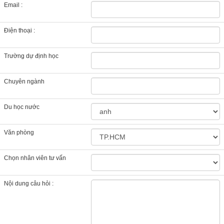
Tin tức liên quan
Học Thạc sĩ tại London với học bổng lên tới 75% – Cơ hội vàng du học Anh
2025
Học bổng Du học Anh kỳ 9.2025 lên đến 100% cùng trường nội trú Worthgate
School Canterbury
Du học Anh 2025 tại University of Dundee International College, Scotland ICD
- Lộ trình linh hoạt, học bổng đến 50%
Du học Anh - Học bổng 100% cho chương trình A-Level kỳ 9/2025 tại
Bosworth Independent School
CẢM NHẬN KHÁCH HÀNG
Em biết công ty thông qua buổi Workshop du
Chia sẻ từ bạn
học. Trong quá trình làm hồ sơ ở trung tâm,
Nguyễn Gia Bội Linh
thì các ANh chị hỗ trợ Em rất nhiều trong tất
- Du học Canada