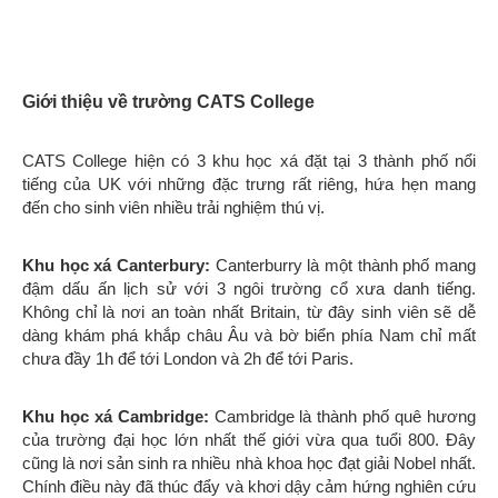
Chính điều này đã thúc đẩy và khơi dậy cảm hứng nghiên cứu
và sáng tạo cho sinh viên. Với Bệnh viện Đại học Cambridge,
Addenbrookes, khu học xá này rất lý tưởng cho những sinh
viên muốn theo đuổi sự nghiệp ngành y dược.
Khu học xá London:
Được biết đến là một trong những thành
phố thú vị và đáng sống nhất thế giới, khu học xá của trường
đặt tại khu Bloomsbury nổi tiếng với những quảng trường yên
tĩnh và sự hiện diện của nhiều trường đại học như London
School of Economic and Political Science, SOAS, University
College London,… Sinh viên cũng dễ dàng tiếp cận những khu
trung tâm tài chính và trường học, bệnh viện lớn trên thế giới.
Trong năm 2012, CATS College đã xuất sắc nhận được thành
tích hơn 47% học sinh đạt điểm A* và A, 84% học sinh theo
học A levels nhận được thư mời học của các các trường đại
học thuộc Russell Group – top 24 trường đại học hàng đầu
nước Anh, 75% học sinh theo học Dự bị đại học nhận được
thư mời của các trường thuộc Top 30 theo xếp hạng tạp chí
Times và điểm trung bình của Chứng chỉ tú tài quốc tế là 32.5,
cao hơn điểm trung bình của cả nước – 29.83.