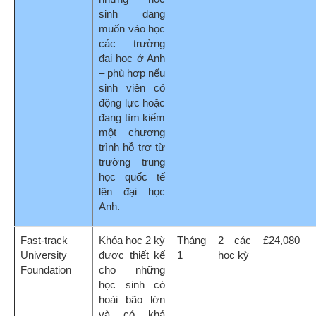
và có khả
năng hoàn
thành
University
Foundation
Programme
trong một
khoảng thời
gian ngắn
hơn.
Academic
Chương trình
Thứ
từ 1
£6,550/học
English
này được
Hai
tuần
kì
thiết kế linh
hàng
tới 4
hoạt dành cho
tuần
kỳ
các học sinh
hoặc
cần nâng cao
mỗi
trình độ tiếng
kỳ
Anh trước khi
bắt đầu
chương trình