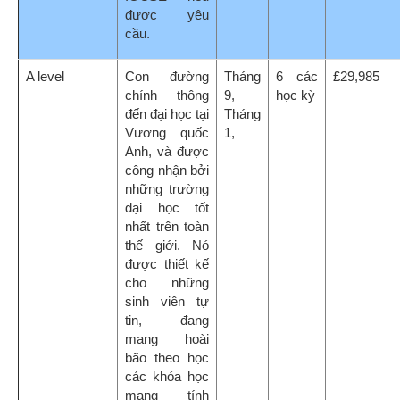
mang tính
cạnh tranh
cao nhất tại
các trường
đại học tại
Anh và các
quốc gia
khác.
Fast-track A
Được thiết kế
Tháng
3 / 5
£29,985
level
như một
9
các
chương trình
học kỳ
2 năm A level
và được hoàn
thành trong
một khoảng
thời gian ngắn
hơn- phù hợp
nếu học sinh
có hoài bão
lớn hoặc khi