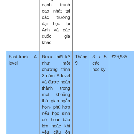
yêu cầu ôn
tập bổ sung
để thi lại.
International
Chương trình
Tháng
6 các
£24,720
Baccalaureate
2 năm, được
9
học kỳ
thiết kế cho
Diploma
những sinh
viên chăm
chỉ, năng
động, có khả
năng và yêu
thích nhiều
môn học khác
nhau.
University
Chương trình
Tháng
3 các
£29,760
Foundation
một năm
9
học kỳ
được thiết kế
cho học sinh
quốc tế,