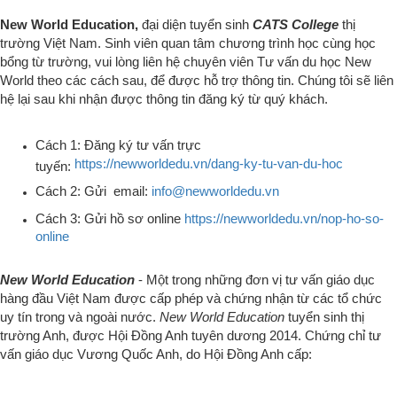
Ngoài vấn đề lựa chọn chuyên ngành, trường bạn theo học, yếu tố
không thể thiếu quyết định tấm vé du học đó là khâu Visa. Chúng tôi,
New World Education
,
với đội ngũ tư vấn và xử lý nhiều năm kinh
nghiệm
sẽ hỗ trợ tốt nhất để sinh viên có cơ hội sở hữu tấm vé vào
Anh
du học
.
New World
hy vọng sẽ đồng hành cùng du học sinh và phụ huynh
trong năm 2019 và là chiếc cầu nối giữa học sinh và nền giáo dục
bậc nhất từ Anh.
Chúng tôi
sẽ hỗ trợ tốt nhất công việc chúng tôi