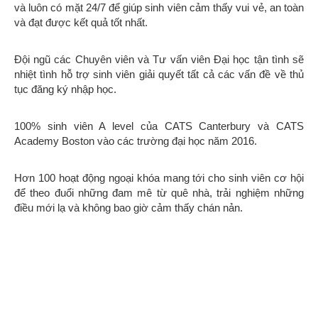
CHƯƠNG TRÌNH ĐÀO TẠO & THÔNG TIN HỌC PHÍ
Nhằm chuẩn bị tốt nhất cho sinh viên bước vào các trường
đại học danh tiếng, CATS College cung cấp các khóa học dự