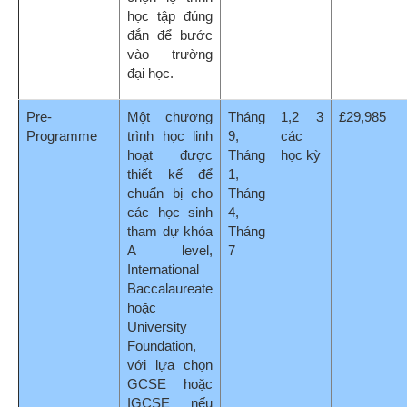
IGCSE nếu
được yêu
cầu.
A level
Con đường
Tháng
6 các
£29,985
chính thông
9,
học kỳ
đến đại học tại
Tháng
Vương quốc
1,
Anh, và được
công nhận bởi
những trường
đại học tốt
nhất trên toàn
thế giới. Nó
được thiết kế
cho những
sinh viên tự
tin, đang
mang hoài
bão theo học
các khóa học