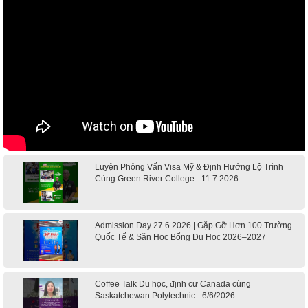
Hội thảo du học Mỹ 18.4.2026 - Đại học Mỹ học phí
SINH VIÊN ĐẠT VISA
dưới 20k/ năm
Du học Mỹ 2026 - Lấy bằng cử nhân lúc 20 tuổi cùng
chương trình High School Completion, Washington
Du học Thụy Sĩ 2026 – Những ưu thế nổi bật đang chờ
THƯ VIỆN HÌNH ẢNH
bạn khám phá
THÀNH TÍCH & GIẢI THƯỞNG
Du học Mỹ năm 2026: Cơ hội học tập và trải nghiệm tại
nền giáo dục hàng đầu
CHỨNG NHẬN TUYỂN SINH
HÌNH ĐỐI TÁC TRƯỜNG
TƯ VẤN DU HỌC TOÀN DIỆN – BƯỚC ĐỆM VỮNG
CHẮC TỪ NEW WORLD EDUCATION