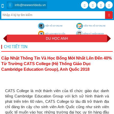
info@newworldedu.vn
NỘP HỒ SƠ ONLINE
KIỂM TRA HỒ SƠ ONLINE
ĐẶT LỊCH HẸN TƯ VẤN
ĐĂNG KÝ NHẬN EBOOK
DU HỌC ANH
CHI TIẾT TIN
Cập Nhật Thông Tin Và Học Bổng Mới Nhất Lên Đến 40%
Từ Trường CATS College (Hệ Thống Giáo Dục
Cambridge Education Group), Anh Quốc 2018
CATS College là một thành viên của tổ chức giáo dục danh
tiếng Cambridge Education Group với lịch sử hình thành và
phát triển trên 60 năm, CATS College từ lâu đã trở thành địa
chỉ đáng tin cậy cho sinh viên Anh Quốc cũng như sinh viên
quốc tế muốn vào học những trường đại học uy tín hàng đầu