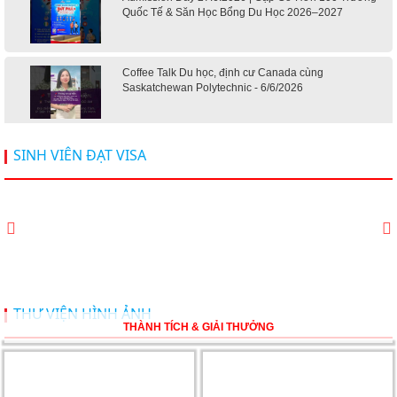
Quốc Tế & Săn Học Bổng Du Học 2026–2027
Coffee Talk Du học, định cư Canada cùng
Saskatchewan Polytechnic - 6/6/2026
Hội thảo du học Mỹ 18.4.2026 - Đại học Mỹ học phí
SINH VIÊN ĐẠT VISA
dưới 20k/ năm
Du học Mỹ 2026 - Lấy bằng cử nhân lúc 20 tuổi cùng
chương trình High School Completion, Washington
Du học Thụy Sĩ 2026 – Những ưu thế nổi bật đang chờ
THƯ VIỆN HÌNH ẢNH
bạn khám phá
THÀNH TÍCH & GIẢI THƯỞNG
Du học Mỹ năm 2026: Cơ hội học tập và trải nghiệm tại
nền giáo dục hàng đầu