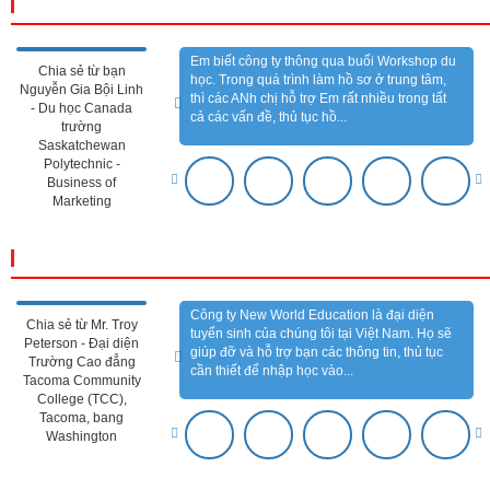
CẢM NHẬN KHÁCH HÀNG
Em biết công ty thông qua buổi Workshop du
Chia sẻ từ bạn
học. Trong quá trình làm hồ sơ ở trung tâm,
Nguyễn Gia Bội Linh
thì các ANh chị hỗ trợ Em rất nhiều trong tất
- Du học Canada
cả các vấn đề, thủ tục hồ...
trường
Saskatchewan
Polytechnic -
Business of
Marketing
CẢM NHẬN ĐỐI TÁC
Công ty New World Education là đại diện
Chia sẻ từ Mr. Troy
tuyển sinh của chúng tôi tại Việt Nam. Họ sẽ
Peterson - Đại diện
giúp đỡ và hỗ trợ bạn các thông tin, thủ tục
Trường Cao đẳng
cần thiết để nhập học vào...
Tacoma Community
College (TCC),
Tacoma, bang
Washington