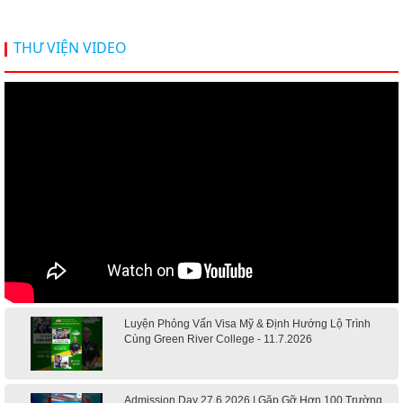
THƯ VIỆN VIDEO
Luyện Phỏng Vấn Visa Mỹ & Định Hướng Lộ Trình
Cùng Green River College - 11.7.2026
Admission Day 27.6.2026 | Gặp Gỡ Hơn 100 Trường