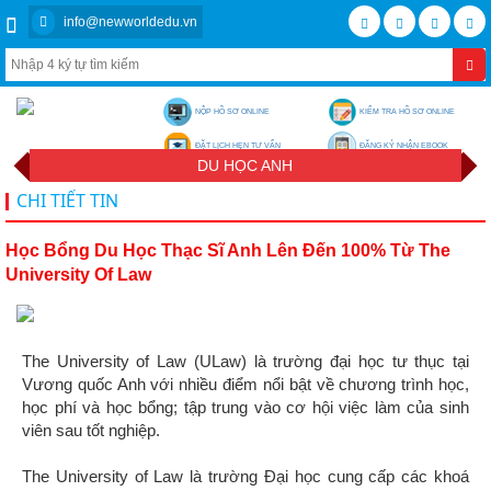
info@newworldedu.vn
NỘP HỒ SƠ ONLINE
KIỂM TRA HỒ SƠ ONLINE
ĐẶT LỊCH HẸN TƯ VẤN
ĐĂNG KÝ NHẬN EBOOK
DU HỌC ANH
CHI TIẾT TIN
Học Bổng Du Học Thạc Sĩ Anh Lên Đến 100% Từ The
University Of Law
The University of Law (ULaw) là trường đại học tư thục tại
Vương quốc Anh với nhiều điểm nổi bật về chương trình học,
học phí và học bổng; tập trung vào cơ hội việc làm của sinh
viên sau tốt nghiệp.
The University of Law là trường Đại học cung cấp các khoá