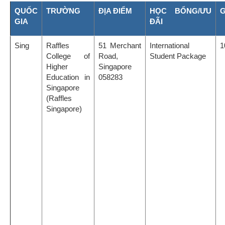
QUỐC
TRƯỜNG
ĐỊA ĐIỂM
HỌC BỔNG/ƯU
G
GIA
ĐÃI
Sing
Raffles
51 Merchant
International
1
College of
Road,
Student Package
Higher
Singapore
Education in
058283
Singapore
(Raffles
Singapore)