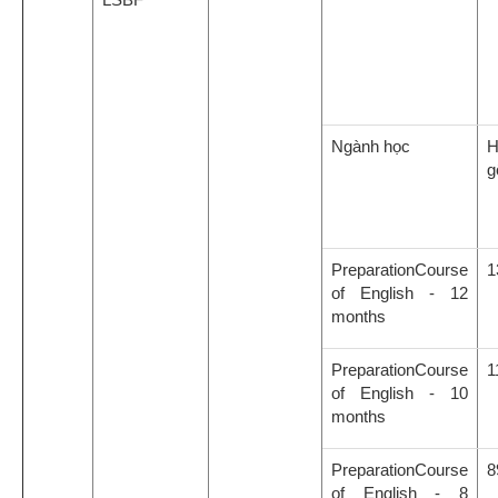
Ngành học
g
PreparationCourse
1
of English - 12
months
PreparationCourse
1
of English - 10
months
PreparationCourse
8
of English - 8