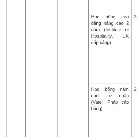
Học bổng cao
2
đẳng nâng cao 2
năm (Institute of
Hospitality, UK
cấp bằng)
Học bổng năm
2
cuối cử nhân
(Vatel, Pháp cấp
bằng)