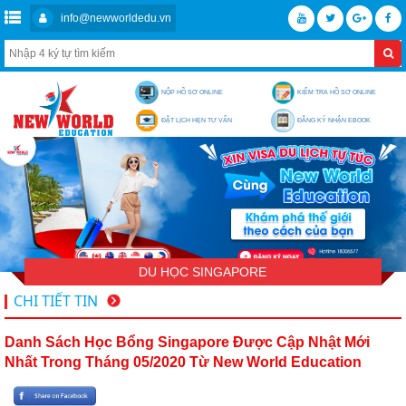
info@newworldedu.vn
NỘP HỒ SƠ ONLINE
KIỂM TRA HỒ SƠ ONLINE
ĐẶT LỊCH HẸN TƯ VẤN
ĐĂNG KÝ NHẬN EBOOK
DU HỌC SINGAPORE
CHI TIẾT TIN
Danh Sách Học Bổng Singapore Được Cập Nhật Mới
Nhất Trong Tháng 05/2020 Từ New World Education