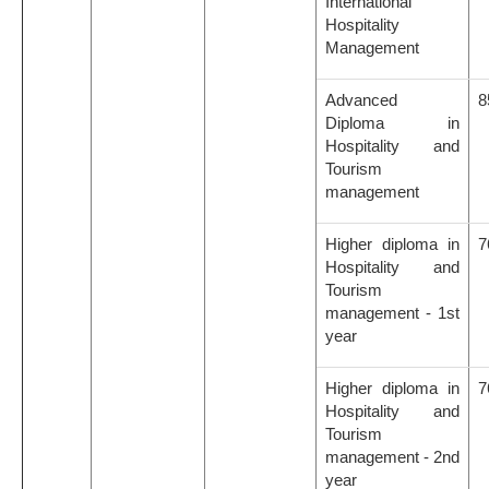
International
Hospitality
Management
Advanced
8
Diploma in
Hospitality and
Tourism
management
Higher diploma in
7
Hospitality and
Tourism
management - 1st
year
Higher diploma in
7
Hospitality and
Tourism
management - 2nd
year