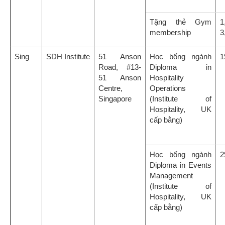
Tặng thẻ Gym
1
membership
3
Sing
SDH Institute
51 Anson
Học bổng ngành
1
Road, #13-
Diploma in
51 Anson
Hospitality
Centre,
Operations
Singapore
(Institute of
Hospitality, UK
cấp bằng)
Học bổng ngành
2
Diploma in Events
Management
(Institute of
Hospitality, UK
cấp bằng)