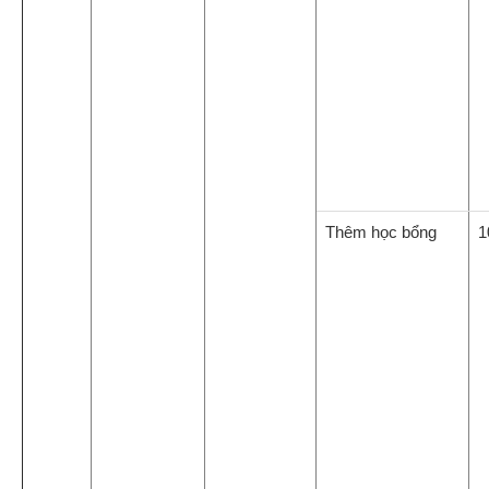
Thêm học bổng
1