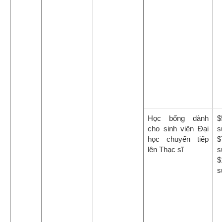
Học bổng dành
$
cho sinh viên Đại
s
học chuyển tiếp
$
lên Thạc sĩ
s
$
s