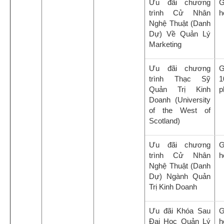
Ưu đãi chương
G
trình Cử Nhân
h
Nghệ Thuật (Danh
Dự) Về Quản Lý
Marketing
Ưu đãi chương
G
trình Thạc Sỹ
1
Quản Trị Kinh
p
Doanh (University
of the West of
Scotland)
Ưu đãi chương
G
trình Cử Nhân
h
Nghệ Thuật (Danh
Dự) Ngành Quản
Trị Kinh Doanh
Ưu đãi Khóa Sau
G
Đại Học Quản Lý
h