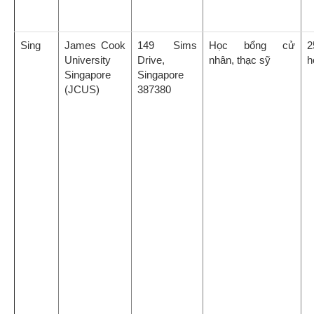
Sing
James Cook
149 Sims
Học bổng cử
2
University
Drive,
nhân, thạc sỹ
h
Singapore
Singapore
(JCUS)
387380