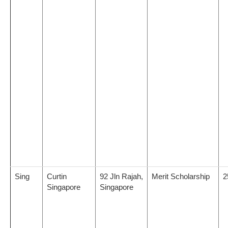
Sing
Curtin
92 Jln Rajah,
Merit Scholarship
2
Singapore
Singapore