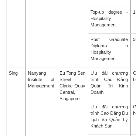
Top-up degree -
1
Hospitality
Management
Post Graduate
9
Diploma in
Hospitality
Management
Sing
Nanyang
Eu Tong Sen
Ưu đãi chương
G
Insitute of
Street,
trình Cao Đẳng
h
Management
Clarke Quay
Quản Trị Kinh
Central,
Doanh
Singapore
Ưu đãi chương
G
trình Cao Đẳng Du
h
Lịch Và Quản Lý
Khách Sạn