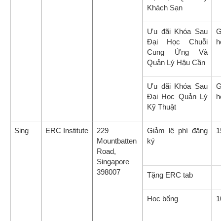
Khách Sạn
Ưu đãi Khóa Sau
G
Đại Học Chuỗi
h
Cung Ứng Và
Quản Lý Hậu Cần
Ưu đãi Khóa Sau
G
Đại Học Quản Lý
h
Kỹ Thuật
Sing
ERC Institute
229
Giảm lệ phí đăng
1
Mountbatten
ký
Road,
Singapore
398007
Tặng ERC tab
Học bổng
1