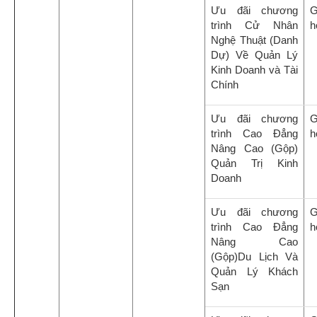
Ưu đãi chương
G
trình Cử Nhân
h
Nghệ Thuật (Danh
Dự) Về Quản Lý
Kinh Doanh và Tài
Chính
Ưu đãi chương
G
trình Cao Đẳng
h
Nâng Cao (Gộp)
Quản Trị Kinh
Doanh
Ưu đãi chương
G
trình Cao Đẳng
h
Nâng Cao
(Gộp)Du Lịch Và
Quản Lý Khách
Sạn