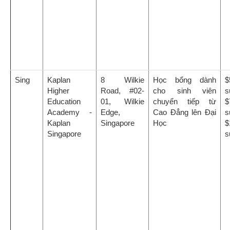
Sing
Kaplan
8 Wilkie
Học bổng dành
$
Higher
Road, #02-
cho sinh viên
s
Education
01, Wilkie
chuyển tiếp từ
$
Academy -
Edge,
Cao Đẳng lên Đại
s
Kaplan
Singapore
Học
$
Singapore
s