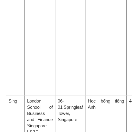
Sing
London
06-
Học bổng tiếng
4
School of
01,Springleaf
Anh
Business
Tower,
and Finance
Singapore
Singapore
LSBF