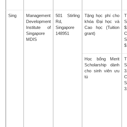
Sing
Management
501 Stirling
Tặng học phí cho
T
Development
Rd,
khóa Đại học và
Institute of
Singapore
Cao học (Tuition
$
Singapore
148951
grant)
C
MDIS
$
Học bổng Merit
T
Scholarship dành
cho sinh viên ưu
3
tú
C
3