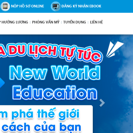
NỘP HỒ SƠ ONLINE
ĐĂNG KÝ NHẬN EBOOK
P HƯỞNG LƯƠNG
PHỎNG VẤN MỸ
TUYỂN DỤNG
LIÊN HỆ
Next