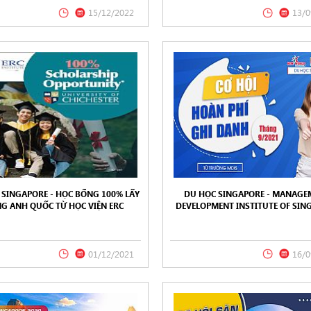
15/12/2022
13/0
 SINGAPORE - HỌC BỔNG 100% LẤY
DU HỌC SINGAPORE - MANAGE
G ANH QUỐC TỪ HỌC VIỆN ERC
DEVELOPMENT INSTITUTE OF SIN
STITUTE - KỲ NHẬP HỌC 2022
(MDIS) HOÀN PHÍ GHI DANH T
THÁNG 9.2021
01/12/2021
16/0