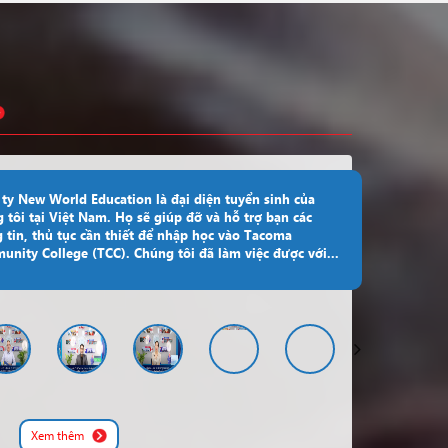
Canada
York University
Đăng ký
Canada
University Of Canada West
Đăng ký
Canada
University Of Niagara Falls
Đăng ký
Mỹ
Wright State University
Đăng ký
Canada
Fanshawe Polytechnic
Đăng ký
ty New World Education là đại diện tuyển sinh của
 tôi tại Việt Nam. Họ sẽ giúp đỡ và hỗ trợ bạn các
Mỹ
Wright State University
Đăng ký
 tin, thủ tục cần thiết để nhập học vào Tacoma
nity College (TCC). Chúng tôi đã làm việc được với...
Mỹ
Santiago Canyon College
Đăng ký
Bellerbys Singapore Study
Singapore
Đăng ký
Centre
Mỹ
Xavier University
Đăng ký
xem thêm
Xem thêm