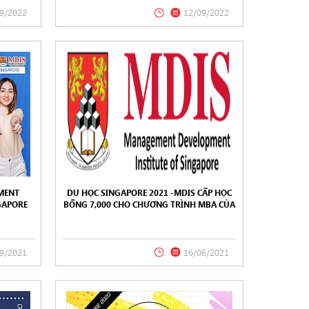
9/2022
12/09/2022
MENT
DU HỌC SINGAPORE 2021 -MDIS CẤP HỌC
GAPORE
BỔNG 7,000 CHO CHƯƠNG TRÌNH MBA CỦA
RONG
ĐH SUNDERLAND KỲ 9/2021
9/2021
16/06/2021