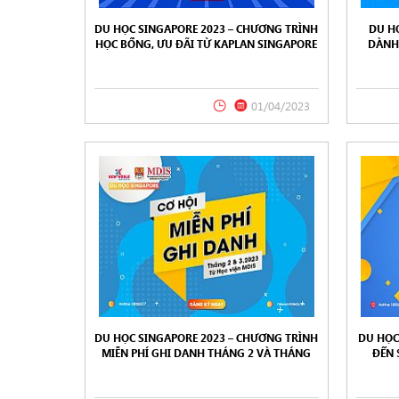
DU HỌC SINGAPORE 2023 – CHƯƠNG TRÌNH
DU H
HỌC BỔNG, ƯU ĐÃI TỪ KAPLAN SINGAPORE
DÀNH 
CHO SINH VIÊN QUỐC TẾ
LON
01/04/2023
DU HỌC SINGAPORE 2023 – CHƯƠNG TRÌNH
DU HỌC
MIỄN PHÍ GHI DANH THÁNG 2 VÀ THÁNG
ĐẾN 
3/2023 TỪ HỌC VIỆN MDIS