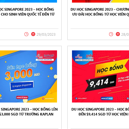
ỌC SINGAPORE 2023 – HỌC BỔNG
DU HỌC SINGAPORE 2023 – CHƯƠN
CHO SINH VIÊN QUỐC TẾ ĐẾN TỪ
ƯU ĐÃI HỌC BỔNG TỪ HỌC VIÊN 
DON SCHOOL OF BUSINESS AND
NANYANG INSTITUTE OF MANAG
FINANCE (LSBF)
(NIM)
29/03/2023
28/0
 SINGAPORE 2023 – HỌC BỔNG LÊN
DU HỌC SINGAPORE 2023 – HỌC B
$3,000 SGD TỪ TRƯỜNG KAPLAN
ĐẾN $9,414 SGD TỪ HỌC VIỆN
SINGAPORE
ACADEMY