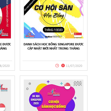
E ĐƯỢC
DANH SÁCH HỌC BỔNG SINGAPORE ĐƯỢC
HÁNG
CẬP NHẬT MỚI NHẤT TRONG THÁNG
ATION
07/2020 TỪ NEW WORLD EDUCATION
8/2020
11/07/2020