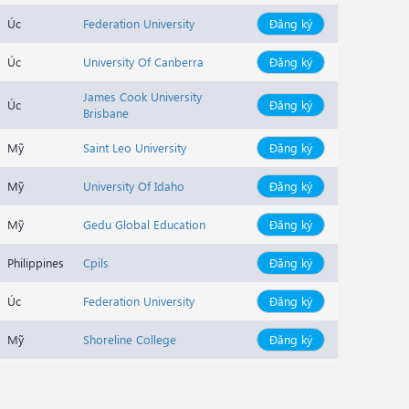
Úc
Federation University
Đăng ký
Úc
University Of Canberra
Đăng ký
James Cook University
Úc
Đăng ký
Brisbane
Mỹ
Saint Leo University
Đăng ký
Mỹ
University Of Idaho
Đăng ký
Mỹ
Gedu Global Education
Đăng ký
Philippines
Cpils
Đăng ký
Úc
Federation University
Đăng ký
Mỹ
Shoreline College
Đăng ký
Mỹ
Shoreline College
Đăng ký