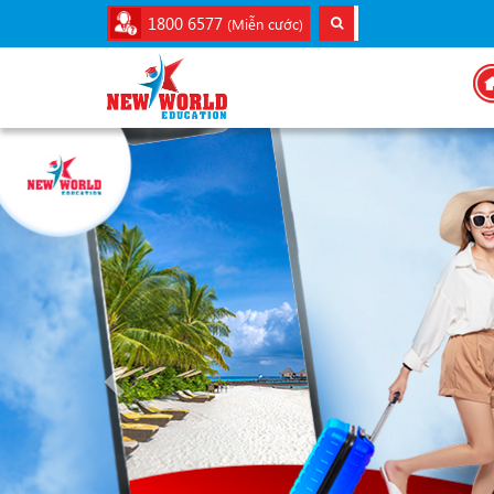
1800 6577
(Miễn cước)
Previous