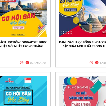
SÁCH HỌC BỔNG SINGAPORE ĐƯỢC
DANH SÁCH HỌC BỔNG SINGAPOR
 NHẬT MỚI NHẤT TRONG THÁNG
CẬP NHẬT MỚI NHẤT TRONG T
020 TỪ NEW WORLD EDUCATION
08/2020 TỪ NEW WORLD EDUC
07/09/2020
12/0