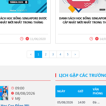
SÁCH HỌC BỔNG SINGAPORE ĐƯỢC
DANH SÁCH HỌC BỔNG SINGAPOR
 NHẬT MỚI NHẤT TRONG THÁNG
CẬP NHẬT MỚI NHẤT TRONG T
020 TỪ NEW WORLD EDUCATION
05/2020 TỪ NEW WORLD EDUC
11/06/2020
14/0
<
1
2
3
4
5
>
LỊCH GẶP CÁC TRƯỜN
09:00
VĂN
NGÀY
GIỜ
08/08/2026
PHÒNG
Mỹ
05/08/2026
14:00
Đà ...
u Học Cao Đẳng Mỹ