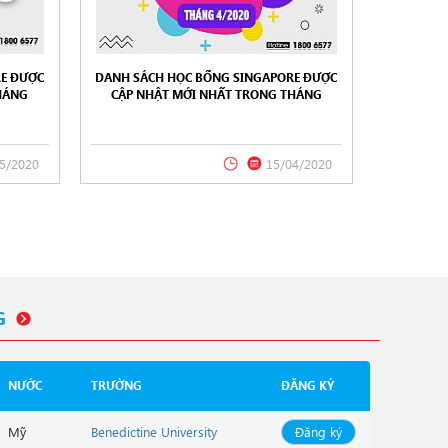
E ĐƯỢC
DANH SÁCH HỌC BỔNG SINGAPORE ĐƯỢC
HÁNG
CẬP NHẬT MỚI NHẤT TRONG THÁNG
ATION
04/2020 TỪ NEW WORLD EDUCATION
5/2020
15/04/2020
G
NƯỚC
TRƯỜNG
ĐĂNG KÝ
Mỹ
Benedictine University
Đăng ký