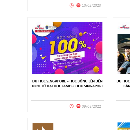
10/02/2023
DU HỌC SINGAPORE – HỌC BỔNG LÊN ĐẾN
DU HỌC
100% TỪ ĐẠI HỌC JAMES COOK SINGAPORE
BẰN
(JCUS) KỲ 11/2022
IN
09/08/2022