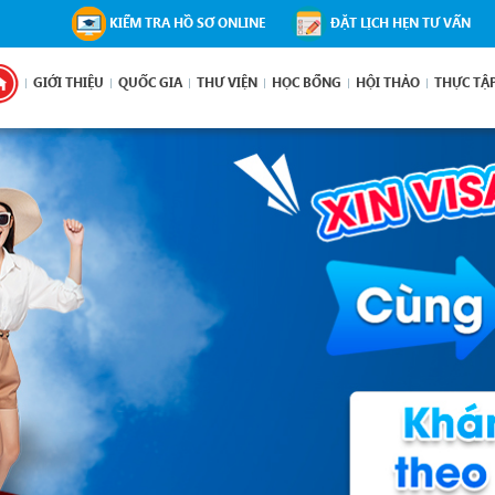
KIỂM TRA HỒ SƠ ONLINE
ĐẶT LỊCH HẸN TƯ VẤN
GIỚI THIỆU
QUỐC GIA
THƯ VIỆN
HỌC BỔNG
HỘI THẢO
THỰC TẬ