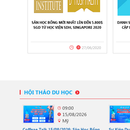
SĂN HỌC BỔNG MỚI NHẤT LÊN ĐẾN 5.800$
DANH 
SGD TỪ HỌC VIỆN SDH, SINGAPORE 2020
CẬP
06/2
27/06/2020
HỘI THẢO DU HỌC
09:00
15/08/2026
Mỹ
Coffeae Talk 15/08/2026: Săn Học Bổng
Sự Kiện D