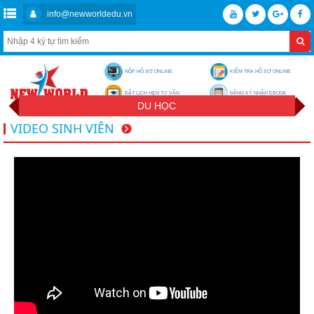
info@newworldedu.vn
NỘP HỒ SƠ ONLINE
KIỂM TRA HỒ SƠ ONLINE
ĐẶT LỊCH HẸN TƯ VẤN
ĐĂNG KÝ NHẬN EBOOK
DU HỌC
VIDEO SINH VIÊN