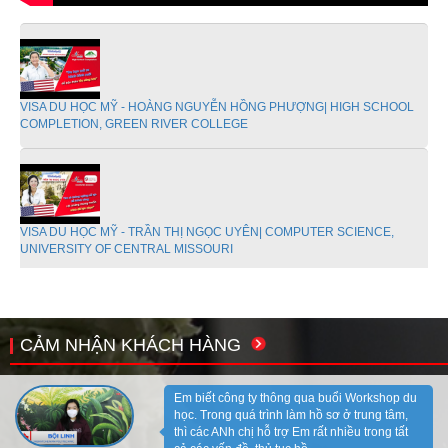
VISA DU HỌC MỸ - HOÀNG NGUYỄN HỒNG PHƯỢNG| HIGH SCHOOL
COMPLETION, GREEN RIVER COLLEGE
VISA DU HỌC MỸ - TRẦN THỊ NGỌC UYÊN| COMPUTER SCIENCE,
UNIVERSITY OF CENTRAL MISSOURI
CẢM NHẬN KHÁCH HÀNG
VISA DU HỌC MỸ - PHẠM KỲ THẢO NGUYÊN| BUSINESS ANALYTICS,
CARROLL UNIVERSITY
Em biết công ty thông qua buổi Workshop du
học. Trong quá trình làm hồ sơ ở trung tâm,
thì các ANh chị hỗ trợ Em rất nhiều trong tất