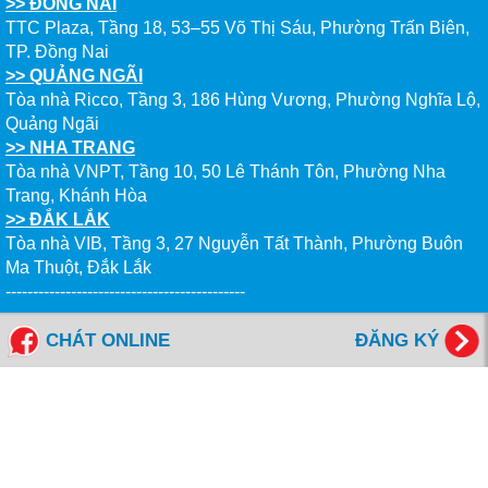
>> ĐỒNG NAI
TTC Plaza, Tầng 18, 53–55 Võ Thị Sáu, Phường Trấn Biên,
VISA DU HỌC ÚC - Nguyễn Thanh Huy| Ngành Graphic Design, Torrens
University Australia
TP. Đồng Nai
>> QUẢNG NGÃI
Tòa nhà Ricco, Tầng 3, 186 Hùng Vương, Phường Nghĩa Lộ,
Quảng Ngãi
>> NHA TRANG
VISA DU HỌC CANADA - Lê Gia Phát | Seneca Polytechnic, thành phố
Tòa nhà VNPT, Tầng 10, 50 Lê Thánh Tôn, Phường Nha
Toronto bang Ontario
Trang, Khánh Hòa
>> ĐẮK LẮK
Tòa nhà VIB, Tầng 3, 27 Nguyễn Tất Thành, Phường Buôn
Ma Thuột, Đắk Lắk
--------------------------------------------
VISA DU HỌC CANADA Trần Nguyễn Hồng Thái | Saskatchewan
Polytechnic, bang Saskatchewan
CHÁT ONLINE
ĐĂNG KÝ
Tổng đài miễn cước: 1800 6577
FANPAGES NEW WORLD EDUCATION
Giờ Làm Việc
VISA DU HỌC MỸ - Mai Đức Anh | Trung học Peninsula Catholic High
School, bang Virginia
Thứ 2 đến Thứ 6 - Sáng: 8h00- 12h00