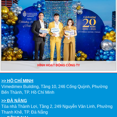
Visa Du học Mỹ - Phan Hồng Minh| High School Completion, Cao Đẳng
Cộng Đồng Green River College
VISA DU HỌC ÚC - Trương Sơn Đăng Quang| Business Information
Systems, Torrens University Australia
HÌNH HOẠT ĐỘNG CÔNG TY
>> HỒ CHÍ MINH
Vimedimex Building, Tầng 10, 246 Cống Quỳnh, Phường
VISA DU HỌC MỸ - Nguyễn Trường An| Ngành Computer Science,
Bến Thành, TP. Hồ Chí Minh
Louisiana State University
>> ĐÀ NẴNG
Tòa nhà Thành Lợi, Tầng 2, 249 Nguyễn Văn Linh, Phường
Thanh Khê, TP. Đà Nẵng