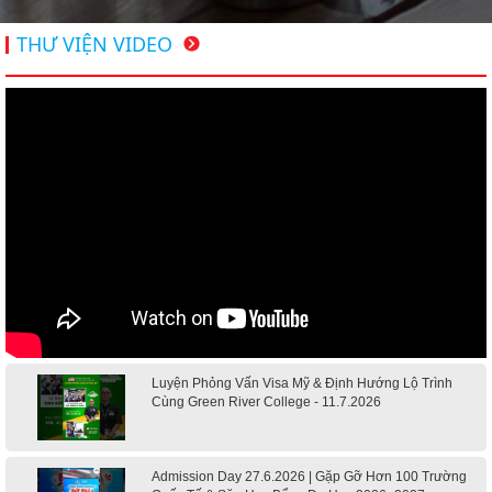
THƯ VIỆN VIDEO
VISA DU HỌC CANADA - TRẦN UYỂN VI| Hospitality, Centennial College,
Ontario
VISA DU HỌC MỸ - HOÀNG BẢO ANH| High School Completion, Green
River College
VISA DU HỌC MỸ - TRƯƠNG TUẤN KHANG| Computer Science - Cao
Luyện Phỏng Vấn Visa Mỹ & Định Hướng Lộ Trình
Đẳng Dallas College, Texas
Cùng Green River College - 11.7.2026
Admission Day 27.6.2026 | Gặp Gỡ Hơn 100 Trường