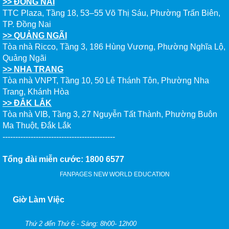
>> ĐỒNG NAI
TTC Plaza, Tầng 18, 53–55 Võ Thị Sáu, Phường Trấn Biên,
TP. Đồng Nai
>> QUẢNG NGÃI
NGÀY HỘI DU HỌC CÁC NƯỚC 20/02/2024: ĐỊNH HƯỚNG NGHỀ
Tòa nhà Ricco, Tầng 3, 186 Hùng Vương, Phường Nghĩa Lộ,
NGHIỆP - ĐỊNH VỊ TƯƠNG LAI
Quảng Ngãi
>> NHA TRANG
Tòa nhà VNPT, Tầng 10, 50 Lê Thánh Tôn, Phường Nha
Trang, Khánh Hòa
>> ĐẮK LẮK
Sự kiện Du học CANADA ADMISSION DAY 11/11/2023 - SẴN SÀNG
Tòa nhà VIB, Tầng 3, 27 Nguyễn Tất Thành, Phường Buôn
CHINH PHỤC ƯỚC MƠ
Ma Thuột, Đắk Lắk
--------------------------------------------
Tổng đài miễn cước: 1800 6577
DU HỌC CANADA 2024 - CƠ HỘI VIỆC LÀM, CHÍNH SÁCH ĐỊNH CƯ
FANPAGES NEW WORLD EDUCATION
RỘNG MỞ
Giờ Làm Việc
Thứ 2 đến Thứ 6 - Sáng: 8h00- 12h00