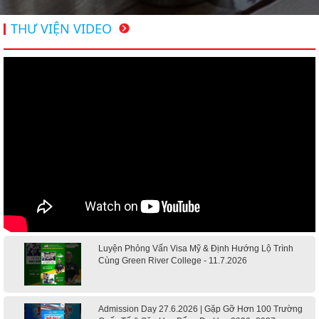
THƯ VIỆN VIDEO
TƯ VẤN DU HỌC TOÀN DIỆN – BƯỚC ĐỆM VỮNG CHẮC TỪ NEW
WORLD EDUCATION
DU HỌC ÚC DẦN TRỞ THÀNH LỰA CHỌN HÀNG ĐẦU CỦA DU HỌC
SINH NĂM 2026 – VÀ TẤT CẢ ĐỀU CÓ LÝ DO!!
CHẠM GIẤC MƠ DU HỌC MỸ – BẮT ĐẦU TỪ NGÀY HỘI GHI DANH &
SĂN HỌC BỔNG KỲ SPRING 2026
Luyện Phỏng Vấn Visa Mỹ & Định Hướng Lộ Trình
Cùng Green River College - 11.7.2026
VISA DU LỊCH TỰ TÚC MỸ, ANH, ÚC, CANADA, NEW ZEALAND – TỰ DO
Admission Day 27.6.2026 | Gặp Gỡ Hơn 100 Trường
KHÁM PHÁ THẾ GIỚI THEO CÁCH CỦA BẠN