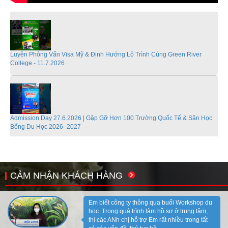
Luyện Phỏng Vấn Visa Mỹ & Định Hướng Lộ Trình Cùng Green River
College - 11.7.2026
Admission Day 27.6.2026 | Gặp Gỡ Hơn 100 Trường Quốc Tế & Săn Học
Bổng Du Học 2026–2027
CẢM NHẬN KHÁCH HÀNG
Coffee Talk Du học, định cư Canada cùng Saskatchewan Polytechnic -
6/6/2026
Em biết công ty thông qua buổi Workshop du
học. Trong quá trình làm hồ sơ ở trung tâm,
thì các ANh chị hỗ trợ Em rất nhiều trong tất