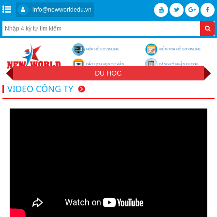
info@newworldedu.vn
NỘP HỒ SƠ ONLINE
KIỂM TRA HỒ SƠ ONLINE
ĐẶT LỊCH HẸN TƯ VẤN
ĐĂNG KÝ NHẬN EBOOK
DU HỌC
VIDEO CÔNG TY