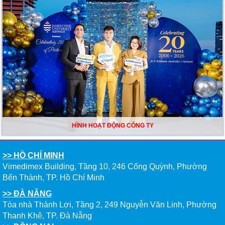
Công ty du học New World Education khai trương chi nhánh tại thành phố
Nha Trang, tỉnh Khánh Hòa
Sự kiện Du học Mỹ - Canada 05/10/2024: Lộ trình Du học tối ưu - Tiết kiệm
chi phí
HÌNH HOẠT ĐỘNG CÔNG TY
Sự kiện trực tuyến 24/08/2024: CHÌA KHÓA CHINH PHỤC VISA DU HỌC
MỸ
>> HỒ CHÍ MINH
Vimedimex Building, Tầng 10, 246 Cống Quỳnh, Phường
Bến Thành, TP. Hồ Chí Minh
>> ĐÀ NẴNG
Tòa nhà Thành Lợi, Tầng 2, 249 Nguyễn Văn Linh, Phường
Ngày hội Du học tổng hợp 24/02/2024: Khám phá ngành học, cơ hội việc
làm và định cư
Thanh Khê, TP. Đà Nẵng