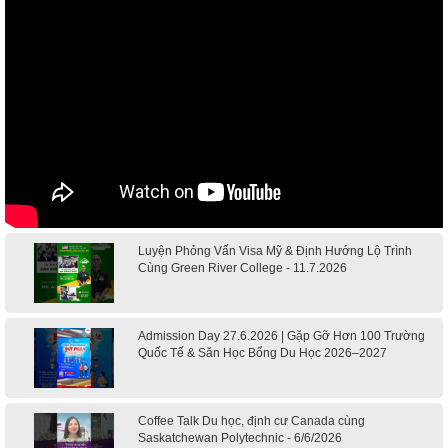
Luyện Phỏng Vấn Visa Mỹ & Định Hướng Lộ Trình
Cùng Green River College - 11.7.2026
Admission Day 27.6.2026 | Gặp Gỡ Hơn 100 Trường
Quốc Tế & Săn Học Bổng Du Học 2026–2027
Coffee Talk Du học, định cư Canada cùng
Saskatchewan Polytechnic - 6/6/2026