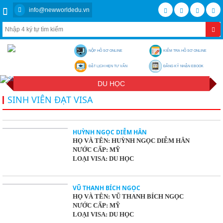
info@newworldedu.vn
NỘP HỒ SƠ ONLINE
KIỂM TRA HỒ SƠ ONLINE
ĐẶT LỊCH HẸN TƯ VẤN
ĐĂNG KÝ NHẬN EBOOK
DU HỌC
SINH VIÊN ĐẠT VISA
HUỲNH NGỌC DIỄM HÂN
HỌ VÀ TÊN: HUỲNH NGỌC DIỄM HÂN
NƯỚC CẤP: MỸ
LOẠI VISA: DU HỌC
VŨ THANH BÍCH NGỌC
HỌ VÀ TÊN: VŨ THANH BÍCH NGỌC
NƯỚC CẤP: MỸ
LOẠI VISA: DU HỌC