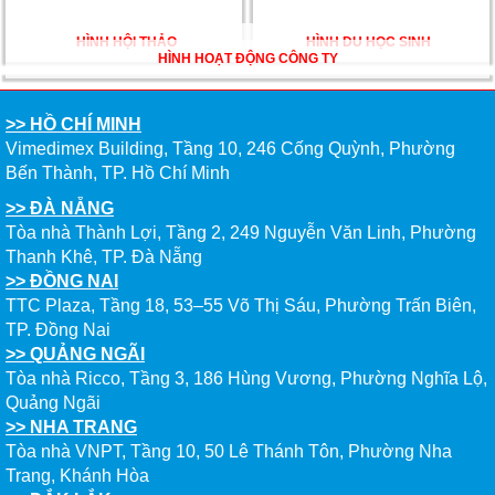
DU HỌC ÚC DẦN TRỞ THÀNH LỰA CHỌN HÀNG
HÌNH HỘI THẢO
HÌNH DU HỌC SINH
ĐẦU CỦA DU HỌC SINH NĂM 2026 – VÀ TẤT CẢ
HÌNH HOẠT ĐỘNG CÔNG TY
ĐỀU CÓ LÝ DO!!
>> HỒ CHÍ MINH
CHẠM GIẤC MƠ DU HỌC MỸ – BẮT ĐẦU TỪ NGÀY
Vimedimex Building, Tầng 10, 246 Cống Quỳnh, Phường
HỘI GHI DANH & SĂN HỌC BỔNG KỲ SPRING 2026
Bến Thành, TP. Hồ Chí Minh
>> ĐÀ NẴNG
Tòa nhà Thành Lợi, Tầng 2, 249 Nguyễn Văn Linh, Phường
Thanh Khê, TP. Đà Nẵng
>> ĐỒNG NAI
TTC Plaza, Tầng 18, 53–55 Võ Thị Sáu, Phường Trấn Biên,
TP. Đồng Nai
>> QUẢNG NGÃI
Tòa nhà Ricco, Tầng 3, 186 Hùng Vương, Phường Nghĩa Lộ,
Quảng Ngãi
>> NHA TRANG
Tòa nhà VNPT, Tầng 10, 50 Lê Thánh Tôn, Phường Nha
Trang, Khánh Hòa