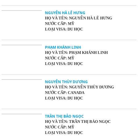
NGUYỄN HÀ LÊ HƯNG
HỌ VÀ TÊN: NGUYỄN HÀ LÊ HƯNG
NƯỚC CẤP: MỸ
LOẠI VISA: DU HỌC
PHẠM KHÁNH LINH
HỌ VÀ TÊN: PHẠM KHÁNH LINH
NƯỚC CẤP: MỸ
LOẠI VISA: DU HỌC
NGUYỄN THÙY DƯƠNG
HỌ VÀ TÊN: NGUYỄN THÙY DƯƠNG
NƯỚC CẤP: CANADA
LOẠI VISA: DU HỌC
TRẦN THỊ BẢO NGỌC
HỌ VÀ TÊN: TRẦN THỊ BẢO NGỌC
NƯỚC CẤP: MỸ
LOẠI VISA: DU HỌC