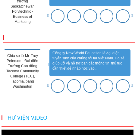
trường
Saskatchewan
Polytechnic -
Business of
Marketing
CẢM NHẬN ĐỐI TÁC
Công ty New World Education là đại diện
Chia sẻ từ Mr. Troy
tuyển sinh của chúng tôi tại Việt Nam. Họ sẽ
Peterson - Đại diện
giúp đỡ và hỗ trợ bạn các thông tin, thủ tục
Trường Cao đẳng
cần thiết để nhập học vào...
Tacoma Community
College (TCC),
Tacoma, bang
Washington
THƯ VIỆN VIDEO