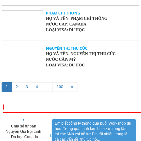
PHẠM CHÍ THÔNG
HỌ VÀ TÊN: PHẠM CHÍ THÔNG
NƯỚC CẤP: CANADA
LOẠI VISA: DU HỌC
NGUYỄN THỊ THU CÚC
HỌ VÀ TÊN: NGUYỄN THỊ THU CÚC
NƯỚC CẤP: MỸ
LOẠI VISA: DU HỌC
1
2
3
4
...
100
»
CẢM NHẬN KHÁCH HÀNG
Em biết công ty thông qua buổi Workshop du
Chia sẻ từ bạn
học. Trong quá trình làm hồ sơ ở trung tâm,
Nguyễn Gia Bội Linh
thì các ANh chị hỗ trợ Em rất nhiều trong tất
- Du học Canada
cả các vấn đề, thủ tục hồ...