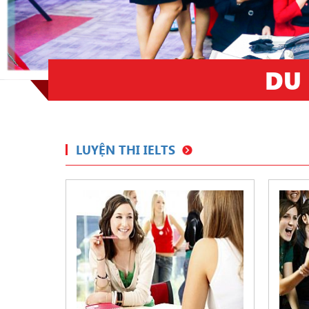
DU
LUYỆN THI IELTS