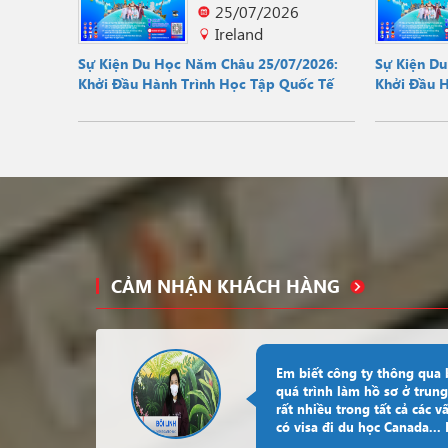
25/07/2026
Ireland
Sự Kiện Du Học Năm Châu 25/07/2026:
Sự Kiện D
Khởi Đầu Hành Trình Học Tập Quốc Tế
Khởi Đầu 
CẢM NHẬN KHÁCH HÀNG
Em biết công ty thông qua
quá trình làm hồ sơ ở trung
rất nhiều trong tất cả các v
có visa đi du học Canada..