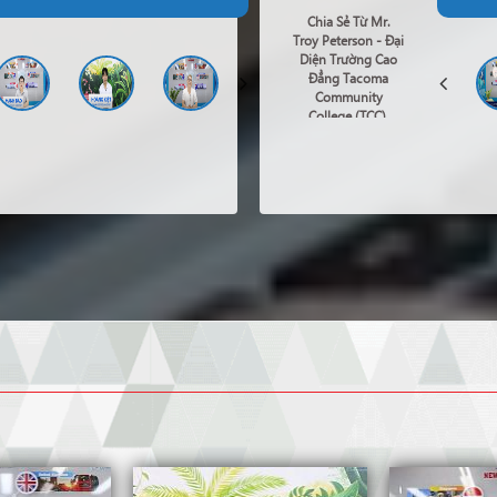
Chia Sẻ Từ Mr.
03/07/2026
15:00
HCM
Troy Peterson - Đại
Diện Trường Cao
Đẳng Tacoma
29/06/2026
15:00
HCM
Community
College (TCC),
Tacoma, Bang
Washington