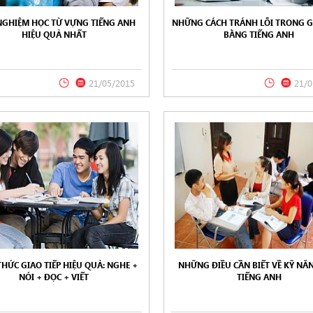
NGHIỆM HỌC TỪ VỰNG TIẾNG ANH
NHỮNG CÁCH TRÁNH LỖI TRONG GI
HIỆU QUẢ NHẤT
BẰNG TIẾNG ANH
21/05/2015
21/0
HỨC GIAO TIẾP HIỆU QUẢ: NGHE +
NHỮNG ĐIỀU CẦN BIẾT VỀ KỸ NĂ
NÓI + ĐỌC + VIẾT
TIẾNG ANH