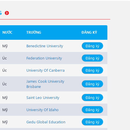
G
NƯỚC
TRƯỜNG
ĐĂNG KÝ
Mỹ
Benedictine University
Đăng ký
Úc
Federation University
Đăng ký
Úc
University Of Canberra
Đăng ký
James Cook University
Úc
Đăng ký
Brisbane
Mỹ
Saint Leo University
Đăng ký
Mỹ
University Of Idaho
Đăng ký
Mỹ
Gedu Global Education
Đăng ký