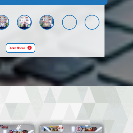
Bellerbys Singapore Study
Singapore
Đăng ký
Centre
Mỹ
Xavier University
Đăng ký
xem thêm
Xem thêm