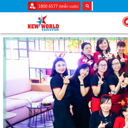
1800 6577
(Miễn cước)
Previous