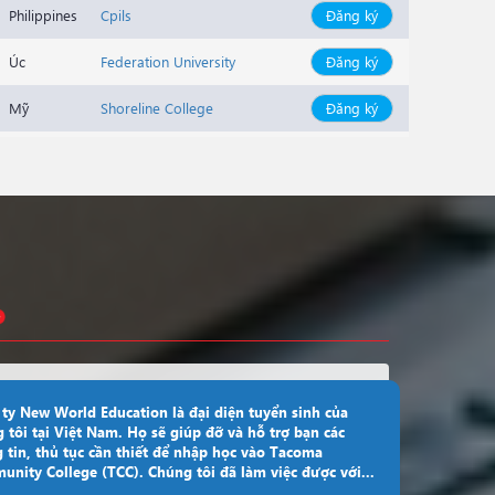
Philippines
Cpils
Đăng ký
Úc
Federation University
Đăng ký
Mỹ
Shoreline College
Đăng ký
Mỹ
Shoreline College
Đăng ký
Canada
York University
Đăng ký
Canada
University Of Canada West
Đăng ký
Canada
University Of Niagara Falls
Đăng ký
Mỹ
Wright State University
Đăng ký
Canada
Fanshawe Polytechnic
Đăng ký
ty New World Education là đại diện tuyển sinh của
 tôi tại Việt Nam. Họ sẽ giúp đỡ và hỗ trợ bạn các
Mỹ
Wright State University
Đăng ký
 tin, thủ tục cần thiết để nhập học vào Tacoma
nity College (TCC). Chúng tôi đã làm việc được với...
Mỹ
Santiago Canyon College
Đăng ký