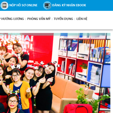
NỘP HỒ SƠ ONLINE
ĐĂNG KÝ NHẬN EBOOK
P HƯỞNG LƯƠNG
PHỎNG VẤN MỸ
TUYỂN DỤNG
LIÊN HỆ
Next