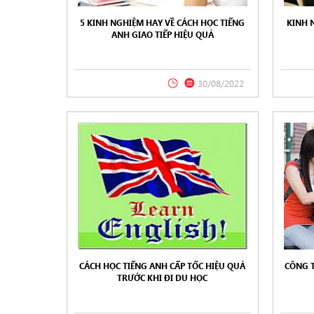
5 KINH NGHIỆM HAY VỀ CÁCH HỌC TIẾNG
KINH 
ANH GIAO TIẾP HIỆU QUẢ
30/08/2022
CÁCH HỌC TIẾNG ANH CẤP TỐC HIỆU QUẢ
CÔNG T
TRƯỚC KHI ĐI DU HỌC