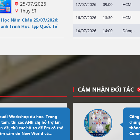
25/07/2026
17/07/2026
09:00
HCM
Thụy Sĩ
16/07/2026
13:30
HCM
u Học Năm Châu 25/07/2026:
Hành Trình Học Tập Quốc Tế
14/07/2026
14:00
Đồng ...
20/07/2026
14:00
HCM
10/07/2026
14:00
HCM
14/07/2026
15:30
HCM
14/07/2026
15:30
HCM
CẢM NHẬN ĐỐI TÁC
13/07/2026
15:00
HCM
06/07/2026
14:00
HCM
 buổi Workshop du học. Trong
Công 
 tâm, thì các ANh chị hỗ trợ Em
chúng
01/07/2026
14:00
HCM
ấn đề, thủ tục hồ sơ để Em có thể
thông
. Em cảm ơn New World và...
Commu
08/07/2026
10:30
HCM