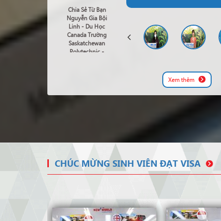
Chia Sẻ Từ Bạn
Nguyễn Gia Bội
Linh - Du Học
Canada Trường
Saskatchewan
Polytechnic -
Business Of
Marketing
Xem thêm
CHÚC MỪNG SINH VIÊN ĐẠT VISA