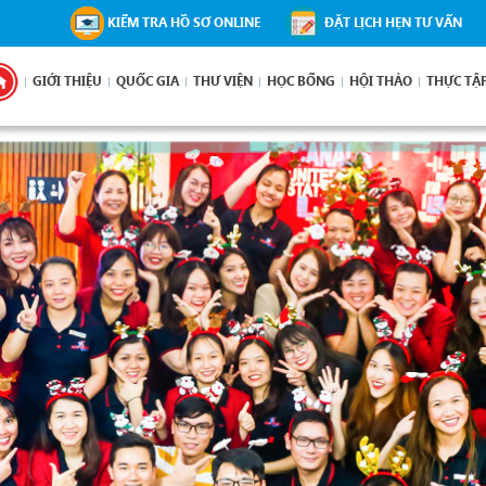
KIỂM TRA HỒ SƠ ONLINE
ĐẶT LỊCH HẸN TƯ VẤN
GIỚI THIỆU
QUỐC GIA
THƯ VIỆN
HỌC BỔNG
HỘI THẢO
THỰC TẬ